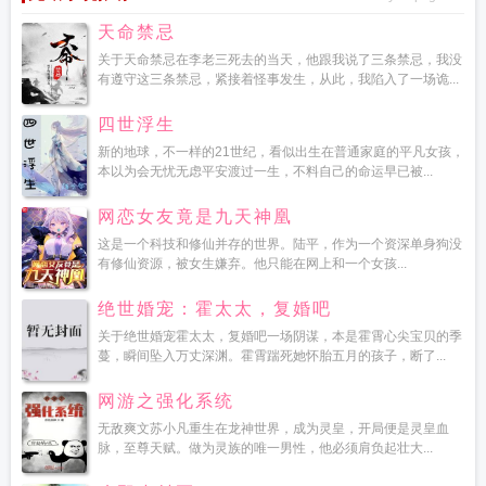
天命禁忌
关于天命禁忌在李老三死去的当天，他跟我说了三条禁忌，我没
有遵守这三条禁忌，紧接着怪事发生，从此，我陷入了一场诡...
四世浮生
新的地球，不一样的21世纪，看似出生在普通家庭的平凡女孩，
本以为会无忧无虑平安渡过一生，不料自己的命运早已被...
网恋女友竟是九天神凰
这是一个科技和修仙并存的世界。陆平，作为一个资深单身狗没
有修仙资源，被女生嫌弃。他只能在网上和一个女孩...
绝世婚宠：霍太太，复婚吧
关于绝世婚宠霍太太，复婚吧一场阴谋，本是霍霄心尖宝贝的季
蔓，瞬间坠入万丈深渊。霍霄踹死她怀胎五月的孩子，断了...
网游之强化系统
无敌爽文苏小凡重生在龙神世界，成为灵皇，开局便是灵皇血
脉，至尊天赋。做为灵族的唯一男性，他必须肩负起壮大...