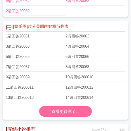
4请回答20064
3请回答20063
丽过分着迷
过分美丽的你剧情介绍
过分美丽的他
过分美丽也是违法意思
2请回答20062
[娱乐圈]过分美丽的她
章节列表
1请回答20061
2请回答20062
3请回答20063
4请回答20064
5请回答20065
6请回答20066
7请回答20067
8请回答20068
9请回答20069
10请回答200610
11请回答200611
12请回答200612
13请回答200613
14请回答200614
查看更多章节...
完结小说推荐
www.33yanqing.com