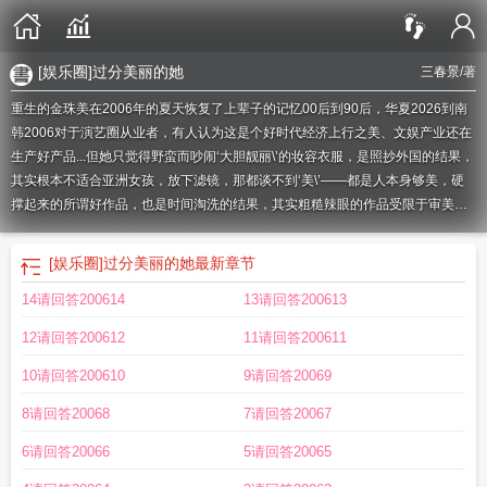
[娱乐圈]过分美丽的她
三春景
/著
重生的金珠美在2006年的夏天恢复了上辈子的记忆00后到90后，华夏2026到南
韩2006对于演艺圈从业者，有人认为这是个好时代经济上行之美、文娱产业还在
生产好产品...但她只觉得野蛮而吵闹‘大胆靓丽\’的妆容衣服，是照抄外国的结果，
其实根本不适合亚洲女孩，放下滤镜，那都谈不到‘美\’——都是人本身够美，硬
撑起来的所谓好作品，也是时间淘洗的结果，其实粗糙辣眼的作品受限于审美和
时代只会更多，只是都被人遗忘了更何况，金珠美这辈子还得从南韩开始：前后
辈等级制度、吸血的经纪公司、难吃的饭菜、anti横行、拉娱乐圈新闻给大人物挡
[娱乐圈]过分美丽的她
最新章节
枪......但是，穿越重生的女人绝不认输！金珠美一路走来，是‘脸蛋天才\’，是‘国民
14请回答200614
13请回答200613
初恋\’，是‘最高影后\’，是‘亚洲之星\’...最后是‘时代传奇\’ps.喜欢写不同地区、时
代的故事，现在轮到南韩了。而要说到南韩，‘韩娱\’就是不能不写的经典元素
12请回答200612
11请回答200611
了，不然都不知道写什么。不过不会仅限于韩娱，毕竟韩国市场小，哪怕不是重
生，到了一定程度都会往外闯pss.男主已定gd，毕竟都写韩娱，这个男人也是不
10请回答200610
9请回答20069
可不写了。不过男主出场要到10章以后，且前期感情戏不多（前期女主未成年
8请回答20068
7请回答20067
呢），主要还是是写女主事业魔.蝎.小.说WWW.MOXIEXS.TOP
过分美丽表情
包
过分美貌的她
过分美腻
娱乐圈过分美丽的她百度
娱乐圈过分美丽的她txt
过
6请回答20066
5请回答20065
分美丽
过分美丽什么意思
娱乐圈过分美丽的她三春景
过分美丽下一句
过分美