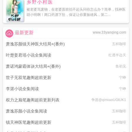
乡野小村医
被老婆骂废物，在老婆面前抬不起头问你怎么办？简单，找神医
胡小明啊！两口药酒下肚，保证让你重振雄风，第二...
最新更新
www.33yanqing.com
萧逸苏颜镇天神医大结局+(番外)
五杯咖啡
叶楚姜君瑶小说全集阅读
红透半边天
萧诺鸿蒙霸体诀大结局+(番外)
鱼初见
世子无双笔趣阁超前更新
宁峥
李湛小说全集阅读
宁峥
权力之巅笔趣阁超前更新列表
争渡@qimiaoUGtUK1
萧逸苏颜小说全集阅读
五杯咖啡
镇天神医笔趣阁超前更新
五杯咖啡