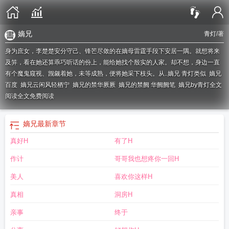
嫡兄
青灯
/著
身为庶女，李楚楚安分守己、锋芒尽敛的在嫡母雷霆手段下安居一隅。就想将来
及笄，看在她还算乖巧听话的份上，能给她找个殷实的人家。却不想，身边一直
有个魔鬼窥视、觊觎着她，未等成熟，便将她采下枝头。从..
嫡兄 青灯类似
嫡兄
百度
嫡兄云闲风轻栖宁
嫡兄的禁华厥厥
嫡兄的禁阙 华阙阙笔
嫡兄by青灯全文
阅读全文免费阅读
嫡兄
最新章节
真好H
有了H
作计
哥哥我也想疼你一回H
美人
喜欢你这样H
真相
洞房H
亲事
终于