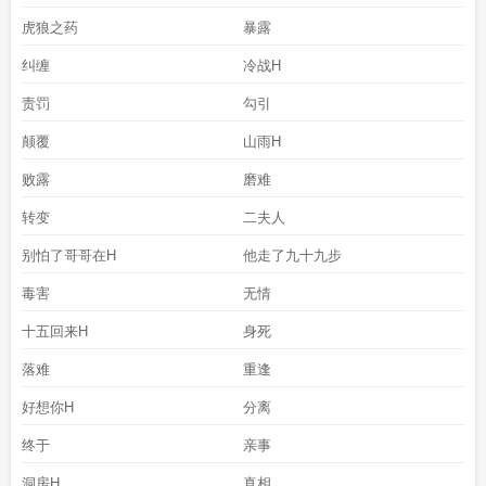
虎狼之药
暴露
纠缠
冷战H
责罚
勾引
颠覆
山雨H
败露
磨难
转变
二夫人
别怕了哥哥在H
他走了九十九步
毒害
无情
十五回来H
身死
落难
重逢
好想你H
分离
终于
亲事
洞房H
真相