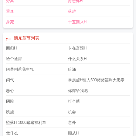
分离
好想你H
重逢
落难
身死
十五回来H
嫡兄
章节列表
回归H
卡在宫颈H
给个通房
什么关系H
阿楚别惹我生气
暗涌
闷气
暴戾虐H慎入500猪猪福利大肥章
恶心
你嫁给我吧
阴险
打个赌
凯旋
机会
堕落H 1000猪猪福利章
意外
凭什么
顺从H