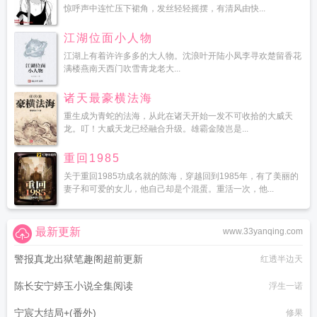
惊呼声中连忙压下裙角，发丝轻轻摇摆，有清风由快...
江湖位面小人物
江湖上有着许许多多的大人物。沈浪叶开陆小凤李寻欢楚留香花
满楼燕南天西门吹雪青龙老大...
诸天最豪横法海
重生成为青蛇的法海，从此在诸天开始一发不可收拾的大威天
龙。叮！大威天龙已经融合升级。雄霸金陵岂是...
重回1985
关于重回1985功成名就的陈海，穿越回到1985年，有了美丽的
妻子和可爱的女儿，他自己却是个混蛋。重活一次，他...
最新更新
www.33yanqing.com
警报真龙出狱笔趣阁超前更新
红透半边天
陈长安宁婷玉小说全集阅读
浮生一诺
宁宸大结局+(番外)
修果