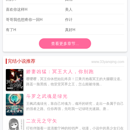
喜欢你这样H
美人
哥哥我也想疼你一回H
作计
有了H
真好H
查看更多章节...
完结小说推荐
www.33yanqing.com
娇妻凶猛：冥王大人，你别跑
嘤嘤嘤，冥王你休想始乱终弃！江乘月抱着冥王的大腿啜泣道。
路遥一脸黑线，他堂堂冥界之王，怎么能被传抛...
斗罗之武魂是绿光
王枫武魂绿光，靠自己对魂力，魂环的研究，走出一条属于自己
的强者之路。任你再强，先吃我一记绿呸光速踢。唐...
二次元之守矢
叮铃伴随着一道清脆宁神的铃铛声，动漫，小说中的美少女们在