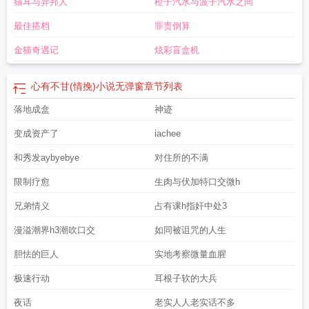
猫耳与异邦人
橙子汽水与波子汽水之间
最佳搭档
罪责倒算
金猫奇遇记
炫彩盲盒机
心有不甘(情挽)小说无弹窗
章节列表
落地成盒
神迹
变成资产了
iachee
和秀发aybyebye
对住所的不满
限制疗愈
生肉与伏加特口交微h
兄弟情义
占有课h指奸中处3
漫溢潮界h3潮吹口交
如同被诅咒的人生
胆怯的巨人
实地考察微量血腥
极速行动
耳根子软的大兵
夜话
老实人人老实话不多