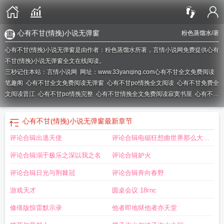
心有不甘(情挽)小说无弹窗
粉色蒸馏水
/著
心有不甘(情挽)小说无弹窗是由作者：粉色蒸馏水所著，言情小说网免费提供心有
不甘(情挽)小说无弹窗全文在线阅读。
三秒记住本站：言情小说网 网址：www.33yanqing.com
心有不甘全文免费阅读
笔趣阁
心有不甘全文免费阅读无弹窗
心有不甘po情挽全文阅读
心有不甘免费全
文阅读晋江
心有不甘po情挽完整
心有不甘情挽全文免费阅读寂寞书屋
心有不甘
情挽作品
心有不甘全文免费阅读作者情挽
心有不甘情挽全文免费阅读
心有不甘
作者情挽
心有不甘 情挽
书名心有不甘作者情挽
心有不甘作者情挽免费
心有不
心有不甘(情挽)小说无弹窗
最新章节
甘情挽完整版阅读
心有不甘by情挽62章
心有不甘 by情挽
心有不甘全文阅读免
评论合辑出逃天使
评论合辑电锯狂想曲世界那么大我
费 情挽
心有不甘 作者情挽
心有不甘免费阅读无弹窗
心有不甘情挽免费完整版
阅读全文
心有不甘最新章节
心有不甘情挽笔趣阁
心有不甘免费阅读情挽
心有
想去看
评论合辑溺于极乐之深以我之名
评论合辑妒火
不甘1V1he作者情挽
心有不甘情挽免费全文阅读
心有不甘情挽全文阅读
心有不
甘by情挽(完结) 全文txt阅读
评论合辑日光与荆棘冠
评论合辑奔向春野
游戏天才
圆桌会议 18гпc
修缮版惊雷默示录
他者即地狱他者亦天堂