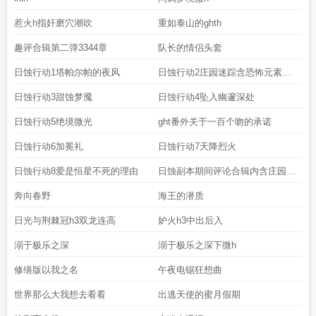
惹火h指奸磨穴潮吹
重如泰山的ghth
趣评合辑第二弹3344章
队长的情侣头套
日蚀行动1塔帕尔帕的夜风
日蚀行动2庄园迷踪含恐怖元素慎
点
日蚀行动3甜蚀梦魇
日蚀行动4坠入幽邃深处
日蚀行动5绝境微光
ght番外关于一百个吻的承诺
日蚀行动6加冕礼
日蚀行动7天降烈火
日蚀行动8爱是恒星不死的理由
日蚀副本期间评论合辑内含庄园地
图1份
奔向春野
海王的潜质
日光与荆棘冠h3双龙连高
妒火h3中出后入
溺于极乐之深
溺于极乐之深下微h
修缮版以我之名
午夜电锯狂想曲
世界那么大我想去看看
出逃天使的蜜月假期