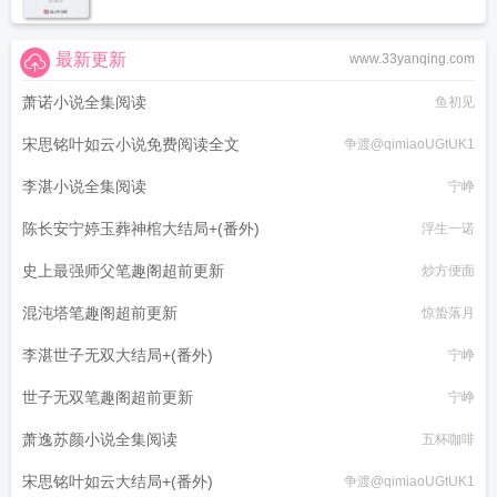
最新更新
www.33yanqing.com
萧诺小说全集阅读
鱼初见
宋思铭叶如云小说免费阅读全文
争渡@qimiaoUGtUK1
李湛小说全集阅读
宁峥
陈长安宁婷玉葬神棺大结局+(番外)
浮生一诺
史上最强师父笔趣阁超前更新
炒方便面
混沌塔笔趣阁超前更新
惊蛰落月
李湛世子无双大结局+(番外)
宁峥
世子无双笔趣阁超前更新
宁峥
萧逸苏颜小说全集阅读
五杯咖啡
宋思铭叶如云大结局+(番外)
争渡@qimiaoUGtUK1