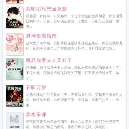
我明明只想当龙套
穿越是一件好事，可穿越到一个过于危险的世界却是一件毋庸置
疑的坏事。于是，苏明决定要当一个龙套，不把自己练成十里
坡...
男神投喂指南
赵家太子爷拿着一部旧手机逼近叶绯这是五年前，你落在我那儿
的，还想不认账？五年前她被算计怀孕，可叶绯做梦也想...
魔君你家夫人又挂了
妊沛曦，前世脑瓜子不太灵光，就这么稀里糊涂的家破人亡了，
不仅如此，还搞得个魂飞魄散的下场，好不容易活过来了，这
小...
召唤万岁
龙腾大陆是个纯召唤的世界，无魔法无斗气。穿越男岳阳来到之
后，惊讶地发现，自己变换了另一个身份，岳家三少爷，一个
被...
风水帝师
养气观气定气乘气修气问气，风水六大境界！弱冠之年已渡三
载。解除师门禁忌的秦风，开启了风水之路。揭秘闻...