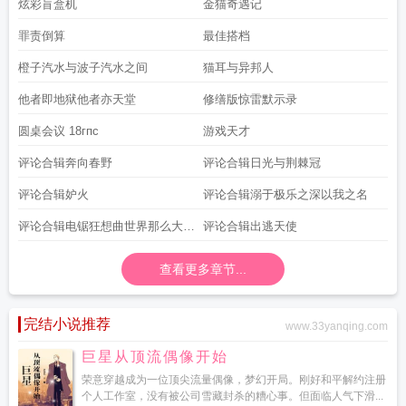
炫彩盲盒机
金猫奇遇记
罪责倒算
最佳搭档
橙子汽水与波子汽水之间
猫耳与异邦人
他者即地狱他者亦天堂
修缮版惊雷默示录
圆桌会议 18гпc
游戏天才
评论合辑奔向春野
评论合辑日光与荆棘冠
评论合辑妒火
评论合辑溺于极乐之深以我之名
评论合辑电锯狂想曲世界那么大我
评论合辑出逃天使
想去看
查看更多章节...
完结小说推荐
www.33yanqing.com
巨星从顶流偶像开始
荣意穿越成为一位顶尖流量偶像，梦幻开局。刚好和平解约注册
个人工作室，没有被公司雪藏封杀的糟心事。但面临人气下滑...