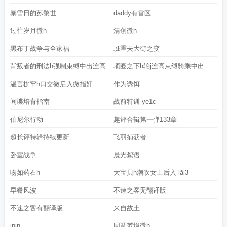
暴雪日的苏黎世
daddy有雷区
过往岁月微h
清创微h
黑布丁战争与全家福
班霍夫大街之变
背叛者的刑法h强制束缚中出连高
项圈之下h轮j连高束缚骑乘中出
温言枷牢h口交微后入微指奸
作为诱饵
间谍培育指南
战前特训 ye1c
伯尼尔行动
趣评合辑第一弹133章
超长评特辑持续更新
飞羽捕获者
卧室战争
晨光絮语
吻如药石h
大宝贝h潮吹女上后入 lāi3
早餐风波
不速之客无翻译版
不速之客有翻译版
来自故土
inin
同调梦境微h