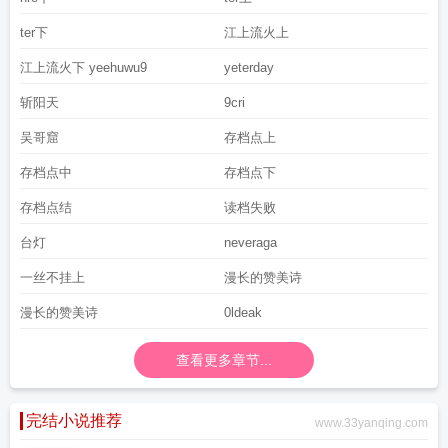
ter下
江上流火上
江上流火下 yeehuwu9
yeterday
斩阳天
9cri
吴哥窟
存档点上
存档点中
存档点下
存档点结
读档失败
台灯
neveraga
一丝不挂上
漫长的赞美诗
漫长的赞美诗
0ldeak
查看更多章节...
完结小说推荐
www.33yanqing.com