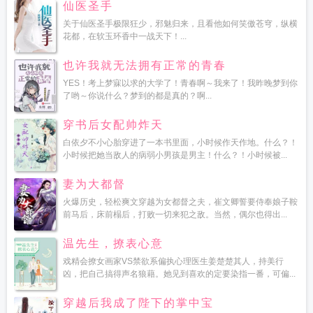
仙医圣手
关于仙医圣手极限狂少，邪魅归来，且看他如何笑傲苍穹，纵横
花都，在软玉环香中一战天下！...
也许我就无法拥有正常的青春
YES！考上梦寐以求的大学了！青春啊～我来了！我昨晚梦到你
了哟～你说什么？梦到的都是真的？啊...
穿书后女配帅炸天
白依夕不小心胎穿进了一本书里面，小时候作天作地。什么？！
小时候把她当敌人的病弱小男孩是男主！什么？！小时候被...
妻为大都督
火爆历史，轻松爽文穿越为女都督之夫，崔文卿誓要侍奉娘子鞍
前马后，床前榻后，打败一切来犯之敌。当然，偶尔也得出...
温先生，撩表心意
戏精会撩女画家VS禁欲系偏执心理医生姜楚楚其人，持美行
凶，把自己搞得声名狼藉。她见到喜欢的定要染指一番，可偏...
穿越后我成了陛下的掌中宝