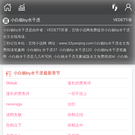
小白杨by水千丞
VEDETT
/著
小白杨by水千丞是由作者：VEDETT所著，言情小说网免费提供小白杨by水千丞
全文在线阅读。
三秒记住本站：言情小说网 网址：www.33yanqing.com
小白杨by水千丞全文免
费阅读笔趣阁
小白杨by 水千丞37
小白杨by 水千丞120
小白杨by水千丞笔趣
阁
小白杨水千丞是几几年写的
小白杨水千丞无删减版全文免费阅读txt
小白杨水
千丞百度提取码
小白杨by水千丞txt百
小白杨水千丞37无删减版全文免费阅读笔
趣阁
小白杨水千丞百度资源
小白杨水千丞全文免费阅读百度
小白杨by水千丞全
小白杨by水千丞
最新章节
文免费阅读 分手 在哪一章
小白杨by水千丞全文
小白杨水千丞有声剧
小白杨by
0ldeak
漫长的赞美诗
水千丞漫画免费
小白杨by水千丞讲什么
小白杨水千丞漫画
小白杨和谐内容37
微博图片
小白杨水千丞讲的是什么内容
小白杨by水千丞漫画
小白杨by水千丞讲
漫长的赞美诗
一丝不挂上
的是什么
小白杨by水千丞讲了什么
小白杨by 水千丞推文
小白杨水千丞笔趣
阁
小白杨水千丞在线阅读
小白杨by水千丞txt百度资源免费领
小白杨by水千丞全
neveraga
台灯
文免费
小白杨水千丞全文
小白杨水千丞
小白杨by水千丞免费阅读笔趣阁
小白
读档失败
存档点结
杨by水千丞txt
小白杨水千丞百度
小白杨by水千丞txt百度资源
小白杨by水千丞
免费阅读
小白杨by水千丞全文免费阅读
小白杨by 水千丞主角
小白杨by水千丞
存档点下
存档点中
未删版
小白杨by水千丞完整