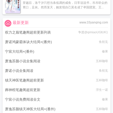
穿越后，洛千汐只想当条低调的咸鱼，日常说说书，吊吊听众的
胃口，足矣。然而某天，她发现自己莫名成了举国团宠。王...
最新更新
www.33yanqing.com
权力之巅笔趣阁超前更新列表
争渡@qimiaoUGtUK1
萧诺鸿蒙霸体诀大结局+(番外)
鱼初见
宁宸大结局+(番外)
修果
萧逸苏颜小说全集阅读
五杯咖啡
萧诺小说全集阅读
鱼初见
镇天神医笔趣阁超前更新
五杯咖啡
葬神棺笔趣阁超前更新
浮生一诺
宁宸小说免费阅读全文
修果
萧逸苏颜镇天神医大结局+(番外)
五杯咖啡