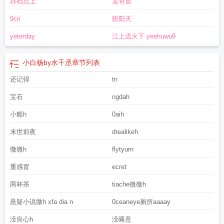
存档点上
吴哥窟
9cri
斩阳天
yeterday
江上流火下 yeehuwu9
小白杨by水千丞
章节列表
还记得
tn
宝石
ngdah
小船h
0aih
末世前夜
drealikeh
微微h
flytyurn
重感冒
ecret
两杯茶
tiache微微h
悬疑小说微h xfa dia n
0ceaneye厕所aaaay
没良心h
没睡意