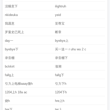
没睡意下
ilightruh
nkideuka
yeid
我愿意
至尊宝
罗曼史已死上
断章
day一
byebye上
byebye下
买一送一 r uhu wu 2 c
录音棚
录音棚下
bckkirt
涨潮
fallg上
fallg下
引力上电梯aaay微h
引力下h
1204上h 18a ac
1204下h
烧h
hre上h
hre下
ter上