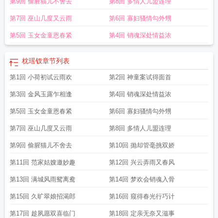
第9回 偷腥猫儿不舍去
第8回 多情人儿盟连理
第7回 巫山几度又云雨
第6回 寡妇骚情勾外甥
第5回 玉女金童恩春紧
第4回 销魂深处情益浓
枕瑶钗
章节列表
第1回 小荷初试云雨欢
第2回 神童案试得面首
第3回 金风玉露乍相逢
第4回 销魂深处情益浓
第5回 玉女金童恩春紧
第6回 寡妇骚情勾外甥
第7回 巫山几度又云雨
第8回 多情人儿盟连理
第9回 偷腥猫儿不舍去
第10回 抛却管毫挑双娇
第11回 范家姑嫂邀妙趣
第12回 兴云弄雨又春风
第13回 满城风雨鸳离鸯
第14回 梦欢会销魂入骨
第15回 久旷翠娘招渴郎
第16回 窥得春光行巧计
第17回 趁夙愿双喜临门
第18回 定亲无奈又滋事