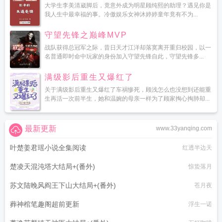
大学生李美清崴脚后，竟意外成为明星顾纯熙的助理？遇见你是
我人生中最幸福的事。冷傲娱乐女神沐婷婷童年竟有不为...
守望先锋之巅峰MVP
战队获得总冠军之际，昔日天才江洋却落寞离开重归校园，以一
名普通即时命中玩家的身份加入守望先锋自此，守望先锋多...
满级影后重生又爆红了
关于满级影后重生又爆红了车祸惨死，顾浅怎么也没想到还能重
生再活一次前半生，她和温婉的母亲一样为了顾家掏心掏肺却...
最新更新
www.33yanqing.com
叶楚姜君瑶小说全集阅读
红透半边天
楚凌天混沌塔大结局+(番外)
惊蛰落月
苏文陆晚风阎王下山大结局+(番外)
苍月夜
葬神棺笔趣阁超前更新
浮生一诺