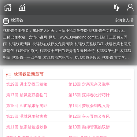
枕瑶钗
东涧老人
/著
枕瑶钗是由作者：东涧老人所著，言情小说网免费提供枕瑶钗全文在线阅读。
三秒记住本站：言情小说网 网址：www.33yanqing.com
枕瑶钗十三回兴云弄
雨
枕瑶钗明清网
枕瑶钗在线原文免费阅读
枕瑶钗完整版TXT
枕瑶钗第七回原
著清代
枕瑶钗的原文
枕瑶钗十三回兴云弄雨又春风全诗
枕瑶钗第七回
枕瑶钗
明清
枕瑶钗十一回全集
枕瑶钗清东涧老人
枕瑶钗原著阅读
枕瑶钗 古文学
网
枕瑶钗十六回
枕瑶钗
最新章节
第19回 进土娶得五娇娘
第18回 定亲无奈又滋事
第17回 趁夙愿双喜临门
第16回 窥得春光行巧计
第15回 久旷翠娘招渴郎
第14回 梦欢会销魂入骨
第13回 满城风雨鸳离鸯
第12回 兴云弄雨又春风
第11回 范家姑嫂邀妙趣
第10回 抛却管毫挑双娇