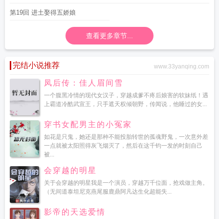
第19回 进土娶得五娇娘
查看更多章节...
完结小说推荐
www.33yanqing.com
凤后传：佳人眉间雪
一个腹黑冷情的现代女汉子，穿越成爹不疼后娘害的软妹纸！遇
上霸道冷酷武宣王，只手遮天权倾朝野，传闻说，他睡过的女...
穿书女配男主的小冤家
如花是只鬼，她还是那种不能投胎转世的孤魂野鬼，一次意外差
一点就被太阳照得灰飞烟灭了，然后在这千钧一发的时刻自己
被...
会穿越的明星
关于会穿越的明星我是一个演员，穿越万千位面，抢戏做主角。
（无间道泰坦尼克燕尾服鹿鼎阿凡达生化超能失...
影帝的天选爱情