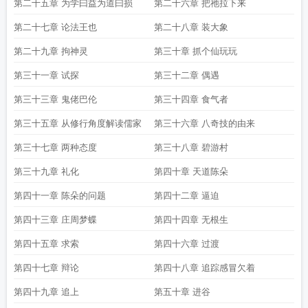
第二十五章 为学曰益为道曰损
第二十六章 把祂拉下来
第二十七章 论法王也
第二十八章 装大象
第二十九章 拘神灵
第三十章 抓个仙玩玩
第三十一章 试探
第三十二章 偶遇
第三十三章 鬼佬巴伦
第三十四章 食气者
第三十五章 从修行角度解读儒家
第三十六章 八奇技的由来
第三十七章 两种态度
第三十八章 碧游村
第三十九章 礼化
第四十章 天道陈朵
第四十一章 陈朵的问题
第四十二章 逼迫
第四十三章 庄周梦蝶
第四十四章 无根生
第四十五章 求索
第四十六章 过渡
第四十七章 辩论
第四十八章 追踪感冒欠着
第四十九章 追上
第五十章 进谷