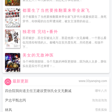
重生之八十年代新农民，别忘记分享给朋友...
都重生了当然要推翻重来带全家飞
关于都重生了当然要推翻重来带全家飞穿书大佬夏侯莳花，身死
穿书，却倒霉的出生即遭溺毙，被女主顶替的命运...
独君情 完结+番外
苏府被抄，苏念安被迫入宫，那是他第一次见秦曦，一个那么看
似无情却有情的人。秦曦与念安共度生死，共经患难，却放不
下...
美女的无敌神医
当个神医很烦恼，当个无敌的神医更烦恼，因为病人太多，唐钰
实在是应付不过来呀！...
最新更新
www.33yanqing.com
四合院我街道主任王建设贾张氏全文无删减
哪年八月
尹志平甄志丙
泡泡追泡泡
林风
雪夜孤狼