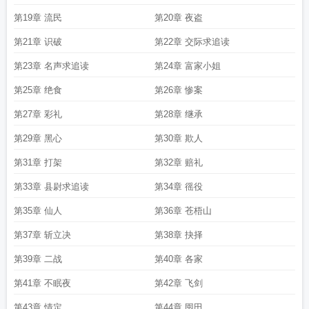
第19章 流民
第20章 夜盗
第21章 识破
第22章 交际求追读
第23章 名声求追读
第24章 富家小姐
第25章 绝食
第26章 惨案
第27章 彩礼
第28章 继承
第29章 黑心
第30章 欺人
第31章 打架
第32章 赔礼
第33章 县尉求追读
第34章 徭役
第35章 仙人
第36章 苍梧山
第37章 斩立决
第38章 抉择
第39章 二战
第40章 各家
第41章 不眠夜
第42章 飞剑
第43章 情定
第44章 囤田