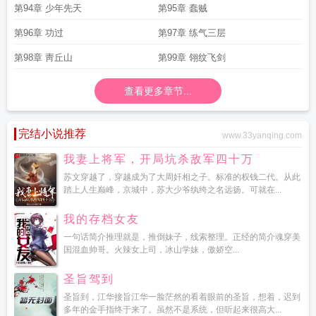
第94章 少年先天
第95章 蠢贼
第96章 功过
第97章 练气三层
第98章 靑丘山
第99章 翎纹飞剑
查看更多章节...
完结小说推荐
www.33yanqing.com
我妻上将军，开局坑杀敌军四十万
苏文穿越了，穿越成为了大周奸相之子。标准的权钱二代。从此
踏上人生巅峰，京城中，苏大少爷纨绔之名远扬。可就在...
我的存档女友
一句话简介推理就是，推倒妹子，线索整理。正经的简介魂穿美
国混血帅哥。火辣女上司，冰山学妹，傲娇空...
圣旨驾到
圣旨到，江华接旨江华一脸茫然的看着眼前的圣旨，想着，迟到
多年的金手指终于来了。虽然不是系统，但听起来很高大...