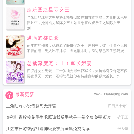
娱乐圈之星际女王
当来自地球的大明星遇上能够以歌声和舞蹈为攻击力量的未来星
际时空，她将成为星际女王！如果您喜欢娱乐圈之星际女王，
别...
满满的都是爱
两年前的那晚，她被蒙了眼绑了双手，黑暗中，被一个看不见摸
不着的陌生男人吃干抹净，当她醒来时，身边早已没了那混蛋...
总裁深度宠：Hi！军长娇妻
四岁起女扮男装，二十岁成为最年轻军长，为掩饰身份胥翊不仅
要撩尽天下美女，还得防范疑似有特殊癖好的狱大首长。外...
最新更新
www.33yanqing.com
主角陆寻小说笔趣阁无弹窗
四百八十寺1
秦落叶青柠校花重生求原谅我反手就是一拳全集免费阅读
铲子王
江笠末日游戏她打造神级庇护所全集免费阅读
张大鲸