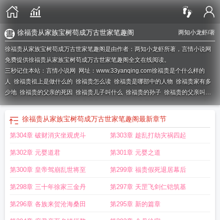
徐福贵从家族宝树苟成万古世家笔趣阁
两知小龙虾
/著
徐福贵从家族宝树苟成万古世家笔趣阁是由作者：两知小龙虾所著，言情小说网
免费提供徐福贵从家族宝树苟成万古世家笔趣阁全文在线阅读。
三秒记住本站：言情小说网 网址：www.33yanqing.com
徐福贵是个什么样的
人
徐福贵祖上是做什么的
徐福贵怎么读
徐福贵是哪部中的人物
徐福贵家有多
少地
徐福贵的父亲的死因
徐福贵儿子叫什么
徐福贵的孙子
徐福贵的父亲叫什
么
徐福贵的一生
徐福贵原型是哪里人
徐福贵祖籍是哪里
徐福贵的爹
徐福贵的
人生和历史的关系
徐福贵性格
徐福贵简介
徐福贵是谁演的
徐福贵的儿子叫什
徐福贵从家族宝树苟成万古世家笔趣阁
最新章节
么
徐福贵是富几代
徐福贵评价
徐福贵 穿越
徐福贵家珍
徐福贵的父亲
徐贵 徐
第304章 破财消灾坐观虎斗
第303章 趁乱打劫灾祸四起
福
徐福贵是真实人物吗?
徐福贵的父亲怎么败家了
徐福贵是啥人
徐福贵外孙
子
徐福贵是怎样的一个人?
第302章 元婴道君
第301章 元婴之道
第300章 皇帝驾崩乱世将至
第299章 福贵假死退居幕后
第298章 三十年徐家三金丹
第297章 天罡飞剑仁铠筑基
第296章 各族来贺沧海桑田
第295章 新的篇章