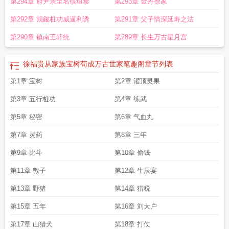
第294章 府尹亲至名镇垣黎
第293章 金丹徐家
第292章 觊觎桩功威逼利诱
第291章 父子情深延寿之法
第290章 镇南王轩统
第289章 长生万古星月宫
徐福贵从家族宝树苟成万古世家笔趣阁
章节列表
第1章 宝树
第2章 灌顶灵果
第3章 五行桩功
第4章 练武
第5章 秘密
第6章 气血丸
第7章 灵药
第8章 三年
第9章 比斗
第10章 偷钱
第11章 教子
第12章 生辰宴
第13章 野猪
第14章 猎税
第15章 五年
第16章 刘大户
第17章 山猎犬
第18章 打仗