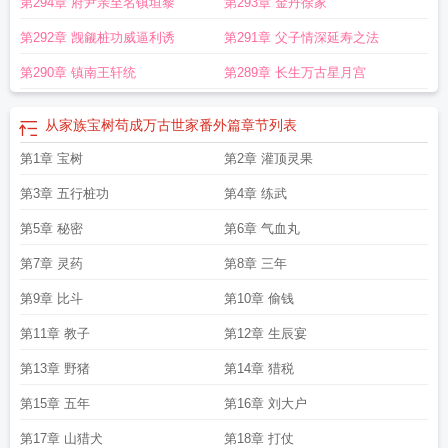
第294章 府尹亲至名镇垣黎
第293章 金丹徐家
第292章 觊觎桩功威逼利诱
第291章 父子情深延寿之法
第290章 镇南王轩统
第289章 长生万古星月宫
从家族宝树苟成万古世家番外篇
章节列表
第1章 宝树
第2章 灌顶灵果
第3章 五行桩功
第4章 练武
第5章 秘密
第6章 气血丸
第7章 灵药
第8章 三年
第9章 比斗
第10章 偷钱
第11章 教子
第12章 生辰宴
第13章 野猪
第14章 猎税
第15章 五年
第16章 刘大户
第17章 山猎犬
第18章 打仗