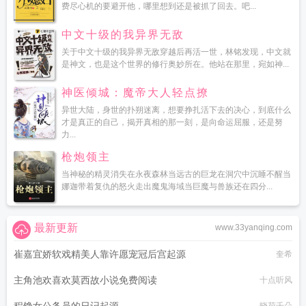
费尽心机的要避开他，哪里想到还是被抓了回去。吧...
中文十级的我异界无敌
关于中文十级的我异界无敌穿越后再活一世，林铭发现，中文就
是神文，也是这个世界的修行奥妙所在。他站在那里，宛如神...
神医倾城：魔帝大人轻点撩
异世大陆，身世的扑朔迷离，想要挣扎活下去的决心，到底什么
才是真正的自己，揭开真相的那一刻，是向命运屈服，还是努
力...
枪炮领主
当神秘的精灵消失在永夜森林当远古的巨龙在洞穴中沉睡不醒当
娜迦带着复仇的怒火走出魔鬼海域当巨魔与兽族还在四分...
最新更新
www.33yanqing.com
崔嘉宜娇软戏精美人靠许愿宠冠后宫起源
奎希
主角池欢喜欢莫西故小说免费阅读
十点听风