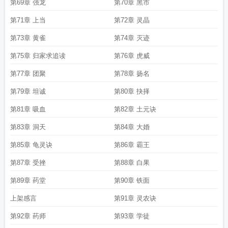
第69章 强龙
第70章 黑市
第71章 上当
第72章 灵晶
第73章 黄雀
第74章 灭迹
第75章 归家求追读
第76章 虎威
第77章 团聚
第78章 扬名
第79章 坦诚
第80章 抉择
第81章 吸血
第82章 土元诀
第83章 洞天
第84章 大婚
第85章 龟灵诀
第86章 霸王
第87章 受挫
第88章 白果
第89章 药堂
第90章 铁面
上架感言
第91章 灵农诀
第92章 药师
第93章 学徒