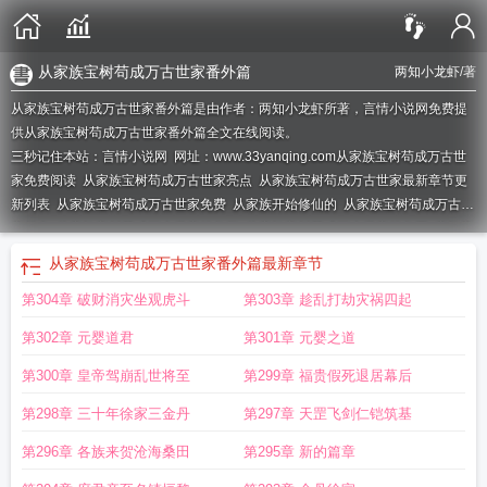
从家族宝树苟成万古世家番外篇
两知小龙虾
/著
从家族宝树苟成万古世家番外篇是由作者：两知小龙虾所著，言情小说网免费提
供从家族宝树苟成万古世家番外篇全文在线阅读。
三秒记住本站：言情小说网 网址：www.33yanqing.com
从家族宝树苟成万古世
家免费阅读
从家族宝树苟成万古世家亮点
从家族宝树苟成万古世家最新章节更
新列表
从家族宝树苟成万古世家免费
从家族开始修仙的
从家族宝树苟成万古世
家起点
从家族宝树苟成万古世家笔趣阁
从家族宝树苟成万古世家笔趣网
家族宝
树苟成万古世家在线阅读
从家族宝树苟成万古世家番外篇
最新章节
第304章 破财消灾坐观虎斗
第303章 趁乱打劫灾祸四起
第302章 元婴道君
第301章 元婴之道
第300章 皇帝驾崩乱世将至
第299章 福贵假死退居幕后
第298章 三十年徐家三金丹
第297章 天罡飞剑仁铠筑基
第296章 各族来贺沧海桑田
第295章 新的篇章