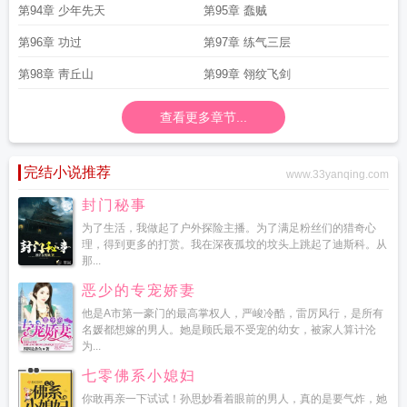
第94章 少年先天
第95章 蠢贼
第96章 功过
第97章 练气三层
第98章 靑丘山
第99章 翎纹飞剑
查看更多章节...
完结小说推荐
www.33yanqing.com
封门秘事
为了生活，我做起了户外探险主播。为了满足粉丝们的猎奇心
理，得到更多的打赏。我在深夜孤坟的坟头上跳起了迪斯科。从
那...
恶少的专宠娇妻
他是A市第一豪门的最高掌权人，严峻冷酷，雷厉风行，是所有
名媛都想嫁的男人。她是顾氏最不受宠的幼女，被家人算计沦
为...
七零佛系小媳妇
你敢再亲一下试试！孙思妙看着眼前的男人，真的是要气炸，她