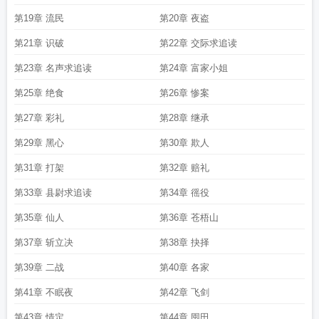
第19章 流民
第20章 夜盗
第21章 识破
第22章 交际求追读
第23章 名声求追读
第24章 富家小姐
第25章 绝食
第26章 惨案
第27章 彩礼
第28章 继承
第29章 黑心
第30章 欺人
第31章 打架
第32章 赔礼
第33章 县尉求追读
第34章 徭役
第35章 仙人
第36章 苍梧山
第37章 斩立决
第38章 抉择
第39章 二战
第40章 各家
第41章 不眠夜
第42章 飞剑
第43章 情定
第44章 囤田