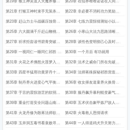
游芷以及熟妇张珑的故事
一单私联
第19章 猴王神吴道人天魔界修行
第20章 在仙界唯唯诺诺在人间重
体系 修神明之道换妖魔之血
拳出击
第21章 打猴王神时束手无策杀白
第22章 非必要不消耗功力奖励
骨小鬼一刀一个
4096功大的来了
第23章 赶山力士斗战碾压蚀骨四
第24章 七练力震惊猜测短小以及
色诱与惊吓
最后的用功
第25章 六大圆满千斤赶山鞭桃园
第26章 小寒山大法力思路清晰夜
六结义
半敲门
第27章 祈求拒齿读书碧青突破羡
第28章 谈性色变明彻己心及时行
艳
乐一视同仁
第29章 一视同仁一睡同仁祁胜 王
第30章 一个月后 有功就用
哥今晚来我房间
第31章 火花之术佛怒火莲梦入神
第32章 法术之威命门所在先破信
机天谴妖僧
仰再诛妖猴
第33章 四星半猛用功黄芽丹十六
第34章 法师蒋殊探秘祁胜营造丹
法
房黄芽大成不务正业张珑倾心
第35章 制丹养火进度心气平衡以
第36章 收女择友道童养火换骨脱
及道童人选
壳丹成同眠第一更
第37章 于言的震惊游芷的软弱张
第38章 服丹飙升暴利蜕变豪气出
珑的欢喜以及祁胜的大方
门第三更晚上还有两更
第39章 重金打造安全问题山南坊
第40章 五术伏击象甲炼尸故人大
市变卖丹药第四更还有一更
明朱赞以及财大气粗
第41章 火龙丹修为散蒋法师欲招
第42章 火毒救人恩情请求
揽待拒绝
第43章 玉井洞五毒书看衰败寻复
第44章 一人得道鸡犬升天努力修