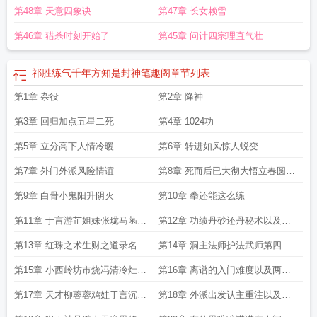
第48章 天意四象诀
第47章 长女赖雪
第46章 猎杀时刻开始了
第45章 问计四宗理直气壮
祁胜练气千年方知是封神笔趣阁
章节列表
第1章 杂役
第2章 降神
第3章 回归加点五星二死
第4章 1024功
第5章 立分高下人情冷暖
第6章 转进如风惊人蜕变
第7章 外门外派风险情谊
第8章 死而后已大彻大悟立春圆满
第七可期
第9章 白骨小鬼阳升阴灭
第10章 拳还能这么练
第11章 于言游芷姐妹张珑马菡随
第12章 功绩丹砂还丹秘术以及杂
从
役之苦与曙光
第13章 红珠之术生财之道录名弟
第14章 洞主法师护法武师第四气
子录功令牌
大成技 阴阳步真假身
第15章 小西岭坊市烧冯清冷灶小
第16章 离谱的入门难度以及两门
还丹功效以及图经衍义
小法术
第17章 天才柳蓉蓉鸡娃于言沉默
第18章 外派出发认主重注以及第