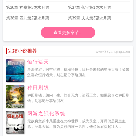
第36章 神拳第3更求月票
第37章 落宝第1更求月票
第38章 四九第2更求月票
第39章 夫人第3更求月票
查看更多章节...
完结小说推荐
www.33yanqing.com
恒行诸天
星海漫游，时空穿梭，机械科技，目标是未知的星辰大海！如果
您喜欢恒行诸天，别忘记分享给朋友...
种田刷钱
种田刷钱，悠闲一生。简介无力，请看正文。如果您喜欢种田刷
钱，别忘记分享给朋友...
网游之强化系统
无敌爽文苏小凡重生在龙神世界，成为灵皇，开局便是灵皇血
脉，至尊天赋。做为灵族的唯一男性，他必须肩负起壮大...