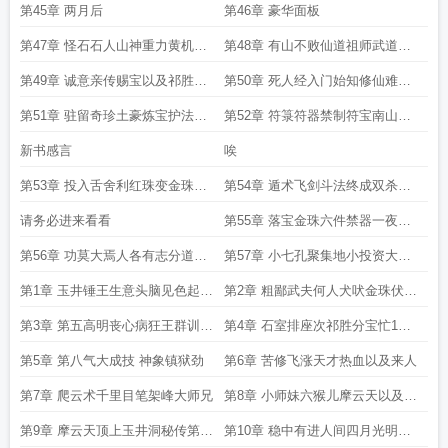
兴不服输以及私采砂矿
炼多多益善再次降神炽燃恶鬼
第45章 两月后
第46章 豪华面板
第47章 怪石石人山神重力黄机华
第48章 有山不败仙道祖师武道战
珠买命以及八卦云光帕
神武师姐妹美妇师徒明天五更
第49章 诚意亲传赐宝以及祁胜的
第50章 死人经入门始知修仙难难
无理要求明天五更求追读
难难第1更求追读
第51章 驻留奇珍土豪炼宝护法二
第52章 符箓符器禁制符宝南山蛮
十一天后第2更求追读
疆以及风雨欲来第3更
新书感言
唉
第53章 投入舌舍利红珠变金珠蛮
第54章 遁术飞剑斗法终成双杀落
疆有五宗 仙魔邪鬼毒第4更
宝第5更晚上还有一更
请务必进来看看
第55章 落宝金珠六件禁器一夜暴
富爽爽爽爽月底求月票
第56章 功莫大焉人各有志分道扬
第57章 小七孔聚集地小投资大回
镳一纸调令子子孙孙求月票
报悔不当初以及我主祁胜
第1章 玉井锤王生意头脑见色起意
第2章 粗鄙武夫何人犬吠金珠伏宝
好大洞府祁胜小儿求月票
搅散祥云一声剑来镇压二孟
第3章 第五高明丧心病狂王群训徒
第4章 石室排座次祁胜分宝忙1号0
驱物之术以及下院之说
点即31号24点上架
第5章 第八气大成技 神象镇狱劲
第6章 苦修飞涨天才热血以及来人
第7章 爬云术千里目笔架峰大师兄
第8章 小师妹六猴儿摩云天以及一
枝独秀
第9章 摩云天顶上玉井洞秘传第一
第10章 稳中有进人间四月光明顶