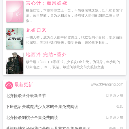
宫心计：毒凤妖娆
桃面红妆，本要博得君王一笑，不想拥倾城之貌，却只能看陵守
墓。家世显赫，贵为丞相亲女，还有被人悄悄配阴婚二没人能
救...
龙婿归来
一朝入赘，成为众人眼中的窝囊废，吃软饭的小白脸，受尽白眼
和屈辱。等到他铩羽归来，亮明身份，曾经看不起他...
地西泮 完结+番外
穆千珩（Jade）x宋槿书，少爷攻x金主受，伪替身，年少时的
双向暗恋，1v1，双洁。希望阅读此文前先眼熟文案，...
最新更新
www.33yanqing.com
北齐怪谈番外最新章节
历史系之狼
下班然后变成魔法少女林昀全集免费阅读
弧盐
北齐怪谈刘桃子全集免费阅读
历史系之狼
系统很抽象还好我也是白不凡林立全集免费阅读
扑街天线