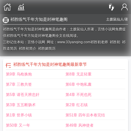
祁胜练气千年方知是封神笔趣阁
土拨鼠仙人
/著
祁胜练气千年方知是封神笔趣阁是由作者：土拨鼠仙人所著，言情小说网免费提
供祁胜练气千年方知是封神笔趣阁全文在线阅读。
三秒记住本站：言情小说网 网址：www.33yanqing.com
祁胜初老师
祁胜初
祁
胜道简历
祁胜初简介
祁胜媚简历
祁胜练气千年方知是封神笔趣阁
最新章节
第9章 鸟枪换炮
第8章 无足轻重
第7章 三教共签
第6章 中饱私囊
第5章 请苍天辨忠奸
第4章 不死也死
第3章 五五断肠术
第2章 红石镇
第1章 世界小镇
第51章 四年后本卷完结
第50章 又一年
第49章 风神使者