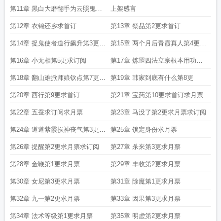
批班底
上一言不合今晚24点上架
第11章 黑白大磨翻手为云照鬼现
上架感言
形今天24点上架求首订
第12章 衣锦还乡求首订
第13章 祭品第2更求首订
第14章 捉鬼使者道行飙升第3更求
第15章 两个月后青霞真人第4更求
首订
首订
第16章 小无相第5更求订阅
第17章 炼罡四法立宗根本用功巨
万体系成型第6更求首订
第18章 翻山难掀师娘钦点第7更求
第19章 韩家到底有什么第8更
首订
第20章 西行第9更求首订
第21章 宝药第10更求首订求月票
第22章 五蚕求订阅求月票
第23章 马没了第2更求月票求订阅
第24章 道道紫霞损神丧气第3更求
第25章 锁定身份求月票
月票
第26章 提醒第2更求月票求订阅
第27章 杀来第3更求月票
第28章 金鞭第1更求月票
第29章 丰收第2更求月票
第30章 女尼第3更求月票
第31章 除魔第1更求月票
第32章 九一第2更求月票
第33章 因果第3更求月票
第34章 法术等级第1更求月票
第35章 明虚第2更求月票