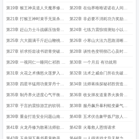
游芷以及熟妇张珑的故事
一单私联
第19章 猴王神吴道人天魔界修行
第20章 在仙界唯唯诺诺在人间重
体系 修神明之道换妖魔之血
拳出击
第21章 打猴王神时束手无策杀白
第22章 非必要不消耗功力奖励
骨小鬼一刀一个
4096功大的来了
第23章 赶山力士斗战碾压蚀骨四
第24章 七练力震惊猜测短小以及
色诱与惊吓
最后的用功
第25章 六大圆满千斤赶山鞭桃园
第26章 小寒山大法力思路清晰夜
六结义
半敲门
第27章 祈求拒齿读书碧青突破羡
第28章 谈性色变明彻己心及时行
艳
乐一视同仁
第29章 一视同仁一睡同仁祁胜 王
第30章 一个月后 有功就用
哥今晚来我房间
第31章 火花之术佛怒火莲梦入神
第32章 法术之威命门所在先破信
机天谴妖僧
仰再诛妖猴
第33章 四星半猛用功黄芽丹十六
第34章 法师蒋殊探秘祁胜营造丹
法
房黄芽大成不务正业张珑倾心
第35章 制丹养火进度心气平衡以
第36章 收女择友道童养火换骨脱
及道童人选
壳丹成同眠第一更
第37章 于言的震惊游芷的软弱张
第38章 服丹飙升暴利蜕变豪气出
珑的欢喜以及祁胜的大方
门第三更晚上还有两更
第39章 重金打造安全问题山南坊
第40章 五术伏击象甲炼尸故人大
市变卖丹药第四更还有一更
明朱赞以及财大气粗
第41章 火龙丹修为散蒋法师欲招
第42章 火毒救人恩情请求
揽待拒绝
第43章 玉井洞五毒书看衰败寻复
第44章 一人得道鸡犬升天努力修