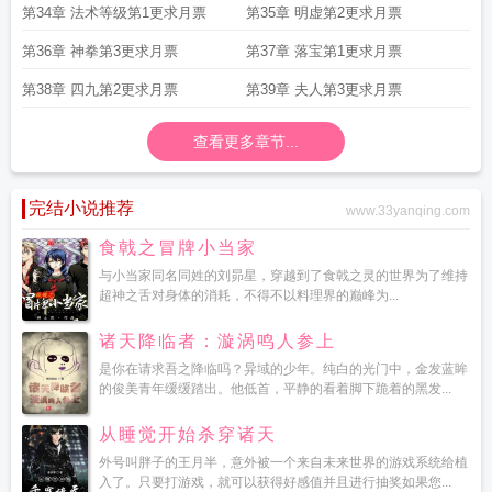
第34章 法术等级第1更求月票
第35章 明虚第2更求月票
第36章 神拳第3更求月票
第37章 落宝第1更求月票
第38章 四九第2更求月票
第39章 夫人第3更求月票
查看更多章节...
完结小说推荐
www.33yanqing.com
食戟之冒牌小当家
与小当家同名同姓的刘昴星，穿越到了食戟之灵的世界为了维持
超神之舌对身体的消耗，不得不以料理界的巅峰为...
诸天降临者：漩涡鸣人参上
是你在请求吾之降临吗？异域的少年。纯白的光门中，金发蓝眸
的俊美青年缓缓踏出。他低首，平静的看着脚下跪着的黑发...
从睡觉开始杀穿诸天
外号叫胖子的王月半，意外被一个来自未来世界的游戏系统给植
入了。只要打游戏，就可以获得好感值并且进行抽奖如果您...