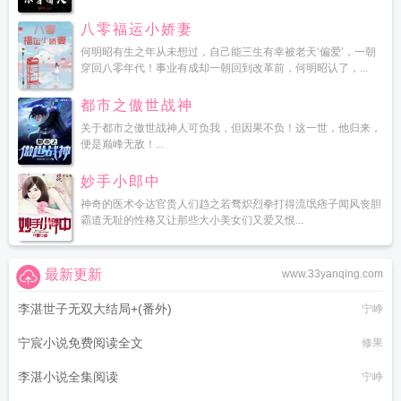
八零福运小娇妻
何明昭有生之年从未想过，自己能三生有幸被老天‘偏爱’，一朝
穿回八零年代！事业有成却一朝回到改革前，何明昭认了，...
都市之傲世战神
关于都市之傲世战神人可负我，但因果不负！这一世，他归来，
便是巅峰无敌！...
妙手小郎中
神奇的医术令达官贵人们趋之若骛炽烈拳打得流氓痞子闻风丧胆
霸道无耻的性格又让那些大小美女们又爱又恨...
最新更新
www.33yanqing.com
李湛世子无双大结局+(番外)
宁峥
宁宸小说免费阅读全文
修果
李湛小说全集阅读
宁峥