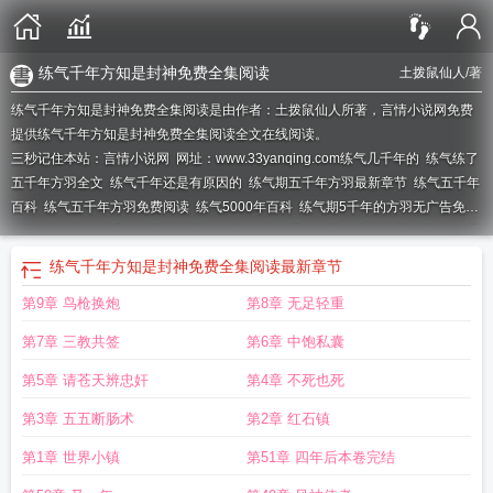
练气千年方知是封神免费全集阅读
土拨鼠仙人
/著
练气千年方知是封神免费全集阅读是由作者：土拨鼠仙人所著，言情小说网免费
提供练气千年方知是封神免费全集阅读全文在线阅读。
三秒记住本站：言情小说网 网址：www.33yanqing.com
练气几千年的
练气练了
五千年方羽全文
练气千年还是有原因的
练气期五千年方羽最新章节
练气五千年
百科
练气五千年方羽免费阅读
练气5000年百科
练气期5千年的方羽无广告免费
阅读
练气练了三千年免费阅读最新章节
练气五千年方羽免费阅读易读网
练气千
年方羽动漫
练气十年万年免费阅读
练气5000年方羽免费阅读正版
练气期五千
练气千年方知是封神免费全集阅读
最新章节
年方羽免费
炼气千年方羽
练气十年万年无弹窗
练气三千年方羽笔趣阁
练气五
第9章 鸟枪换炮
第8章 无足轻重
千年方羽最新章节
炼气练了三千年方羽最新章节
练气练练三千年
第7章 三教共签
第6章 中饱私囊
第5章 请苍天辨忠奸
第4章 不死也死
第3章 五五断肠术
第2章 红石镇
第1章 世界小镇
第51章 四年后本卷完结