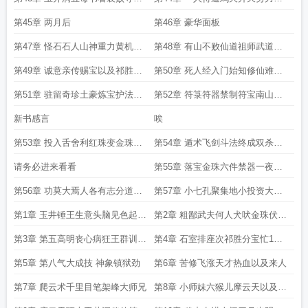
兴不服输以及私采砂矿
炼多多益善再次降神炽燃恶鬼
第45章 两月后
第46章 豪华面板
第47章 怪石石人山神重力黄机华
第48章 有山不败仙道祖师武道战
珠买命以及八卦云光帕
神武师姐妹美妇师徒明天五更
第49章 诚意亲传赐宝以及祁胜的
第50章 死人经入门始知修仙难难
无理要求明天五更求追读
难难第1更求追读
第51章 驻留奇珍土豪炼宝护法二
第52章 符箓符器禁制符宝南山蛮
十一天后第2更求追读
疆以及风雨欲来第3更
新书感言
唉
第53章 投入舌舍利红珠变金珠蛮
第54章 遁术飞剑斗法终成双杀落
疆有五宗 仙魔邪鬼毒第4更
宝第5更晚上还有一更
请务必进来看看
第55章 落宝金珠六件禁器一夜暴
富爽爽爽爽月底求月票
第56章 功莫大焉人各有志分道扬
第57章 小七孔聚集地小投资大回
镳一纸调令子子孙孙求月票
报悔不当初以及我主祁胜
第1章 玉井锤王生意头脑见色起意
第2章 粗鄙武夫何人犬吠金珠伏宝
好大洞府祁胜小儿求月票
搅散祥云一声剑来镇压二孟
第3章 第五高明丧心病狂王群训徒
第4章 石室排座次祁胜分宝忙1号0
驱物之术以及下院之说
点即31号24点上架
第5章 第八气大成技 神象镇狱劲
第6章 苦修飞涨天才热血以及来人
第7章 爬云术千里目笔架峰大师兄
第8章 小师妹六猴儿摩云天以及一