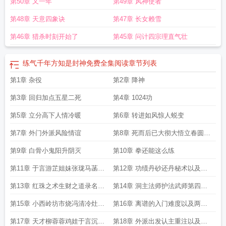
第50章 又一年
第49章 风神使者
第48章 天意四象诀
第47章 长女赖雪
第46章 猎杀时刻开始了
第45章 问计四宗理直气壮
练气千年方知是封神免费全集阅读
章节列表
第1章 杂役
第2章 降神
第3章 回归加点五星二死
第4章 1024功
第5章 立分高下人情冷暖
第6章 转进如风惊人蜕变
第7章 外门外派风险情谊
第8章 死而后已大彻大悟立春圆满
第七可期
第9章 白骨小鬼阳升阴灭
第10章 拳还能这么练
第11章 于言游芷姐妹张珑马菡随
第12章 功绩丹砂还丹秘术以及杂
从
役之苦与曙光
第13章 红珠之术生财之道录名弟
第14章 洞主法师护法武师第四气
子录功令牌
大成技 阴阳步真假身
第15章 小西岭坊市烧冯清冷灶小
第16章 离谱的入门难度以及两门
还丹功效以及图经衍义
小法术
第17章 天才柳蓉蓉鸡娃于言沉默
第18章 外派出发认主重注以及第