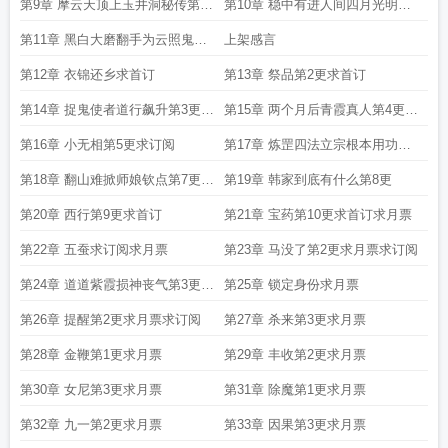
枝独秀
第9章 摩云天顶上玉井洞秘传第一
第10章 稳中有进人间四月光明顶
批班底
上一言不合今晚24点上架
第11章 黑白大磨翻手为云照鬼现
上架感言
形今天24点上架求首订
第12章 衣锦还乡求首订
第13章 祭品第2更求首订
第14章 捉鬼使者道行飙升第3更求
第15章 两个月后青霞真人第4更求
首订
首订
第16章 小无相第5更求订阅
第17章 炼罡四法立宗根本用功巨
万体系成型第6更求首订
第18章 翻山难掀师娘钦点第7更求
第19章 韩家到底有什么第8更
首订
第20章 西行第9更求首订
第21章 宝药第10更求首订求月票
第22章 五蚕求订阅求月票
第23章 马没了第2更求月票求订阅
第24章 道道紫霞损神丧气第3更求
第25章 锁定身份求月票
月票
第26章 提醒第2更求月票求订阅
第27章 杀来第3更求月票
第28章 金鞭第1更求月票
第29章 丰收第2更求月票
第30章 女尼第3更求月票
第31章 除魔第1更求月票
第32章 九一第2更求月票
第33章 因果第3更求月票