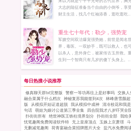
来以为就是个平平无奇的古代世界，胸
大志的陆征准备当个自由的小倒爷，享
财主生活，找几个红袖添香，逛吃逛吃
过完这朴实无华且枯燥无味的一生。直
施舍了门口乞丐一顿饭，玉印得到了几
重生七十年代：勒少，强势宠
气运狐女日至，倩鬼夜来。全真上门，
军嫂空间双洁爆宠强势她，前世是闻名
师拦路。原来，这个世界不简单如果您
界，毒医。一双妙手，既可以救人，也
欢我有一枚两界印，别忘记分享给朋友..
以杀人，意外身亡，被家传古玉所救。
生到一个智商只有几岁的傻丫头身上。
不饱，穿不暖，还有极品家人在算计，
似人生很昏暗。赵芸初大笑，有空间在
手，谁怕谁？斗极品虐渣渣，在70年代
每日热搜小说推荐
的风生水起。前世30年，孤身一人，重
修真聊天群txt完整版
警察一等功再往上是好事吗
交换人
一世，收获军夫一枚。嫁军人，做军嫂
融合菜属于什么档次
神秘复苏我能签到4次
林峰唐雪颜超
重新开启另一番人生。霸道军夫格言媳
版
从模拟开始证道超脱
我从模拟中成神
清冷校花和我是
说一，我绝对不说二。媳妇的话，永远
句话
萌娃为娘讨公道第三季全集
四合院我才八岁吓哭全
对的。即使不对，也参考前一句。如果
扑街街所有
绝世神医王铁柱境界划分
扑街街全部
我给
喜欢重生七十年代勒少，强势宠，别忘
忧笔趣阁免费阅读软件特
无上皇座顶点
玉姝上京萧璟
斗
分享给朋友...
无删减笔趣阁
荷青宴融合菜招牌图片大全
盐汽水免费阅