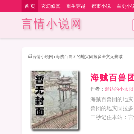
首 页
玄幻修真
重生穿越
都市小说
军史小
言情小说网
言情小说网
>
海贼百兽团的地灾固拉多全文无删减
海贼百兽
作者：
溜达的小太阳
海贼百兽团的地灾
兽团的地灾固拉多