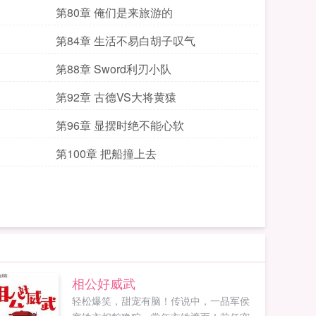
第80章 俺们是来旅游的
第84章 生活不易白胡子叹气
第88章 Sword利刃小队
第92章 古德VS大将黄猿
第96章 显摆时绝不能心软
第100章 把船撞上去
相公好威武
轻松爆笑，甜宠有脑！传说中，一品军侯