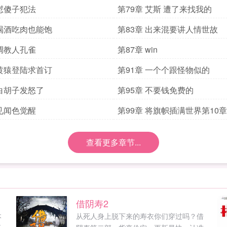
 怼傻子犯法
第79章 艾斯 遭了来找我的
 喝酒吃肉也能饱
第83章 出来混要讲人情世故
 调教人孔雀
第87章 win
 黄猿登陆求首订
第91章 一个个跟怪物似的
 白胡子发怒了
第95章 不要钱免费的
 见闻色觉醒
第99章 将旗帜插满世界第10章
查看更多章节...
借阴寿2
本
从死人身上脱下来的寿衣你们穿过吗？借