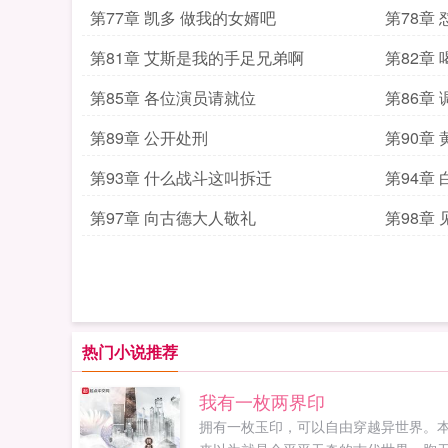
第77章 凯多 做我的女婿吧
第78章
第81章 艾斯是我的手足兄弟啊
第82章
第85章 各位演员请就位
第86章
第89章 公开处刑
第90章
第93章 什么战斗这叫拆迁
第94章
第97章 向古德大人敬礼
第98章
热门小说推荐
我有一枚两界印
拥有一枚玉印，可以自由穿越异世界。