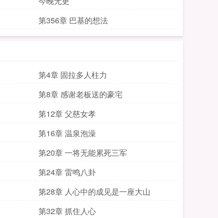
今晚无更
第356章 巴基的想法
第4章 固拉多人柱力
第8章 感谢老板送的豪宅
第12章 父慈女孝
第16章 温泉泡澡
第20章 一将无能累死三军
第24章 雷鸣八卦
第28章 人心中的成见是一座大山
第32章 抓住人心