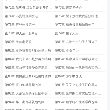
第72章 黑狗哥 江白你是要考验我
第73章 追梦赤子心
的演技吗
第74章 不妥协直到变老
第75章 哭了别拦我我必须给他满
分
第76章 再登热搜第一
第77章 精忠报国和如愿炸了
第78章 和天后一起录音
第79章 抱了天后
第80章 半首老男孩
第81章 共吃一个勺子凡哥火了
第82章 卖身钱都要那他还是人吗
第83章 不负年少
第84章 我的未来不是梦再次唱响
第85章 风靡全国中学母校来讨校
歌
第86章 江白登顶最受欢迎新星
第87章 垮掉的一代最有希望的一
代
第88章 想要赢江白那就要打败神
第89章 少年中国说
第90章 江白你就是我的神
第91章 又又上热搜了江白骂人
第92章 人是我骂的而且团中央还
第93章 紫光阁力撑实话实说不算
转发了
骂人
第94章 第二期奋斗礼包到账三期
第95章 如果听不懂道理我也略懂
启动
拳脚了