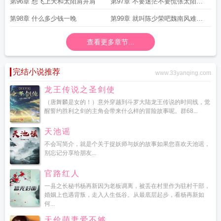
第96章 想飞上天和太阳肩并肩
第97章 不要迷茫不要慌张太阳下
山还有月亮
第98章 什么多少钱一晚
第99章 就叫陈少荣吧魏南风难受
了
查看更多章节...
完结小说推荐
www.33yanqing.com
龙王传说之圣剑使
（唐舞麟是女的！）意外穿越到斗罗大陆龙王传说的时间线，觉
醒誓约胜利之剑的主角会带来什么样的冒险故事呢。群68...
天池谣
不会写简介，就是个关于捉妖师与妖的故事如果您喜欢天池谣，
别忘记分享给朋友...
官路红人
一县之长秘书杨再新因为老板调离，被丢在村里作为驻村干部，
婚姻上也遇背叛，走入人生低谷。从最底层起步，看杨再新如
何...
天价萌妻爱不够