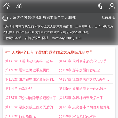
天后绑个鞋带你说她向我求婚全文无删减
庄白鲸
/著
天后绑个鞋带你说她向我求婚全文无删减是由作者：庄白鲸所著，言情小说网免
费提供天后绑个鞋带你说她向我求婚全文无删减全文在线阅读。
三秒记住本站：言情小说网 网址：www.33yanqing.com
天后绑个鞋带你说她向我求婚全文无删减
最新章节
第142章 主题曲超级英雄一起奔跑
第141章 天后表态热度压过歌手
吧兄弟
第140章 震惊全网歌手跑男同日官
第139章 影帝加盟阵容初定
宣
第138章 组建跑男团裴影帝黑狗哥
第137章 江白的感谢之吻A级合同
邀请中
到手
第136章 冠军拒绝
第135章 新星的最后一曲标题不剧
透歌名了
第134章 万众期待隐形的翅膀来了
第133章 各显神通宋天后出手
第132章 票数突破三百万天后的刁
第131章 总决赛本草纲目开始炸场
难
第130章 我们热搜见
第129章 宋若岚的死对头