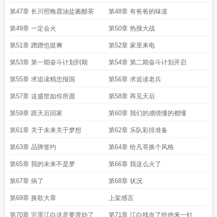
第47章 长川照晚霞油盐酱醋茶
第48章 有爸爸的味道
第49章 一定会火
第50章 热搜大战
第51章 蹭蹭也挺爽
第52章 家里来电
第53章 第一期奋斗计划到期
第54章 第二期奋斗计划开启
第55章 求追读精忠报国
第56章 求追读老兵
第57章 这盛世如你所愿
第58章 再见天后
第59章 跟天后回家
第60章 我们的感情懂的都懂
第61章 关于未来关于梦想
第62章 乐队彩排准备
第63章 品牌签约
第64章 给凡哥换个风格
第65章 我的未来不是梦
第66章 我这么火了
第67章 病了
第68章 状况
第69章 换歌大章
上架感言
第70章 完蛋江白这是要渡劫了
第71章 江白残血了给他来一针