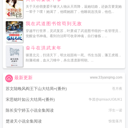
关于天价萌妻爱不够大人物从天而降，逼她结婚，还扬言要宠她
一辈子？噗！她渴了，他喂她困了，他睡就连洗澡，他也...
我在武道图书馆苟到无敌
穿越平行世界，灵武复苏，叶萧成了武道图书馆的一名管理员，
觉醒金书神魂。看到功法即可收录神魂，自行修炼，...
奋斗在洪武末年
驱逐北元，扫清天下，明太祖固有一死。书生当国，藩王虎视，
削藩靖难，血火刀锋中，杀出凛凛新明朝。...
最新更新
www.33yanqing.com
苏文陆晚风阎王下山大结局+(番外)
苍月夜
宋思铭叶如云大结局+(番外)
争渡@qimiaoUGtUK1
陈长安宁婷玉小说全集阅读
浮生一诺
楚凌天小说全集阅读
惊蛰落月