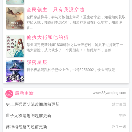
全民领主：只有我没穿越
全民穿越异界，参与万族领主争霸！重生者李超，知道如何获取
神级天赋，知道副本怎么打，知道神器藏在什么地方，知道许
多...
偏执大佬和他的猫
每天固定更新时间1830韩佳之从来没想过，她只不过是玩了一
场大冒险，从此就多了一个男朋友！！如此草率，当然...
陨落星辰
新书极品混乱种子已经上传，书号3256002，快去围观吧！...
最新更新
www.33yanqing.com
史上最强师父笔趣阁超前更新
炒方便面
世子无双笔趣阁超前更新
宁峥
葬神棺笔趣阁超前更新
浮生一诺