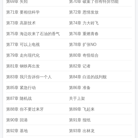
第69章 矢矧
第70章 破案了你有特异功能
第71章 要相信科学
第72章 恩情发放
第73章 高新技术
第74章 力大砖飞
第75章 海边吹来了石油的香气
第76章 重燃青春
第77章 可以上电视
第78章 扩张NO
第79章 走向现代化
第80章 奇怪组合
第81章 钢铁再出发
第82章 记者
第83章 我只告诉你一个人
第84章 白送的战列舰
第85章 紧急行动
第86章 准备
第87章 随机战
关于上架
第88章 你不要过来牙
第89章 飞起来
第90章 回港
第91章 报纸
第92章 基地
第93章 出林龙