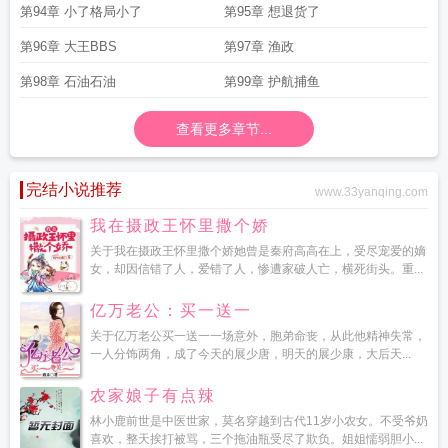
第94章 小了格局小了
第95章 想退货了
第96章 大王BBS
第97章 渔政
第98章 石油石油
第99章 护航捕鱼
查看更多章节...
完结小说推荐
www.33yanqing.com
我在摄政王怀里撒个娇
关于我在摄政王怀里撒个娇她曾是秦府高高在上，受尽宠爱的嫡
女，却因信错了人，爱错了人，惨遭家破人亡，横死街头。重...
亿万老公：买一送一
关于亿万老公买一送一一场意外，胞弟命丧，从此他精神失常，
一人分饰两角，成了今天的展少唐，明天的展少康，大后天...
农家娘子有点辣
林小鹿前世是中医世家，莫名穿越到古代11岁小农女。不受爷奶
喜欢，整天挨打被骂，三个拖油瓶受尽了欺负。姐姐懦弱胆小...