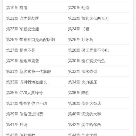
第19章 有鬼
第20章 劫道
第21章 谁才是劫匪
第22章 预算太低两百万
第23章 军舰变渔船
第24章 书籍
第25章 带观察口是高配版啊
第26章 月牙岛
第27章 是也不是
第28章 保证尽量不停电
第29章 被炮声震聋
第30章 秦打窝汉钓鱼
第31章 新线索第一代旗舰
第32章 深水炸弹
第33章 请叫我海盗船长
第34章 火力碾压
第35章 CV8大黄蜂号
第36章 降临
第37章 指挥官你也不想
第38章 盖金大饭店
第39章 修路促进消费
第40章 沉没的大和
第41章 拜访
第42章 蛮牛哈尔西
第43章 使劲解数
第44章 气功大师