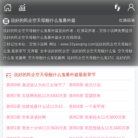
说好的民企空天母舰什么鬼番外篇
红酒花
/著
说好的民企空天母舰什么鬼番外篇是由作者：红酒花所著，言情小说网免费提供
说好的民企空天母舰什么鬼番外篇全文在线阅读。
三秒记住本站：言情小说网 网址：www.33yanqing.com
说好的民企空天母舰什
么鬼 最新章节 无弹窗
全本说好的民企空
说好的民企空天母舰什么鬼
空天母舰
什么鬼 笔趣阁
空天母舰什么鬼笔趣阁
说好民企空天母舰什么鬼151
说好的民企
空天母舰什么鬼
说好的民企
空天母舰
[科幻
说好的民企空天母舰全集TXT百
度
说好民企空天母舰什么鬼txt
说好的民企空天母舰什么鬼无错版
说好的民企空
说好的民企空天母舰什么鬼番外篇
最新章节
天母舰什么鬼笔趣
空天母舰什么鬼 第501章
空天母舰什么鬼全本免费
说好的国
第959章 激进派认为自己太保守了
第958章 南北计划
企空天母舰什么鬼
空天母舰什么鬼txt
第957章 互联网危机11月4400月票
第956章 雷霆防务
第955章 你跟他废什么话11月4200
第954章 一个装甲师
月票
第953章 劳务派遣好啊
第952章 简单指令11月3800月票
第951章 黑色十分钟11月3600月票
第950章 邪恶熊猫头11月3400月票