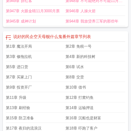
第949章 拼红客
第948章 不可能绝对不可能11月3
２00月票
第947章 火眼金睛11月3000月票
第946章 人操火箭
第945章 成神计划
第944章 我放贷养三军的那些年
说好的民企空天母舰什么鬼番外篇
章节列表
第1章 魔法开局
第2章 免税一号
第3章 修拖拉机
第4章 新的科技树
第5章 进口货
第6章 试水
第7章 买家上门
第8章 交货
第9章 投资开厂
第10章 借书
第11章 升级
第12章 打窝钓鱼
第13章 刷经验
第14章 运输押送
第15章 防卫准备
第16章 沉船也是财富
第17章 夜归的流浪汉
第18章 吓跑了客户