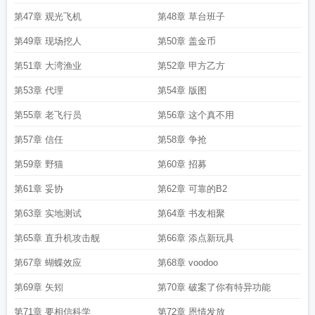
第47章 观光飞机
第48章 草台班子
第49章 现场挖人
第50章 盖金币
第51章 大湾渔业
第52章 甲方乙方
第53章 代理
第54章 版图
第55章 老飞行员
第56章 这个真不用
第57章 信任
第58章 争抢
第59章 野猫
第60章 招募
第61章 妥协
第62章 可靠的B2
第63章 实地测试
第64章 书友相聚
第65章 直升机攻击舰
第66章 添点新玩具
第67章 蝴蝶效应
第68章 voodoo
第69章 矢矧
第70章 破案了你有特异功能
第71章 要相信科学
第72章 恩情发放