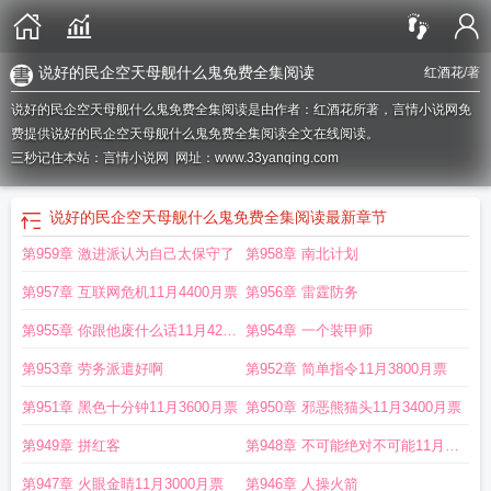
说好的民企空天母舰什么鬼免费全集阅读
红酒花
/著
说好的民企空天母舰什么鬼免费全集阅读是由作者：红酒花所著，言情小说网免
费提供说好的民企空天母舰什么鬼免费全集阅读全文在线阅读。
三秒记住本站：言情小说网 网址：www.33yanqing.com
说好的民企空天母舰什么鬼免费全集阅读
最新章节
第959章 激进派认为自己太保守了
第958章 南北计划
第957章 互联网危机11月4400月票
第956章 雷霆防务
第955章 你跟他废什么话11月4200
第954章 一个装甲师
月票
第953章 劳务派遣好啊
第952章 简单指令11月3800月票
第951章 黑色十分钟11月3600月票
第950章 邪恶熊猫头11月3400月票
第949章 拼红客
第948章 不可能绝对不可能11月3
２00月票
第947章 火眼金睛11月3000月票
第946章 人操火箭