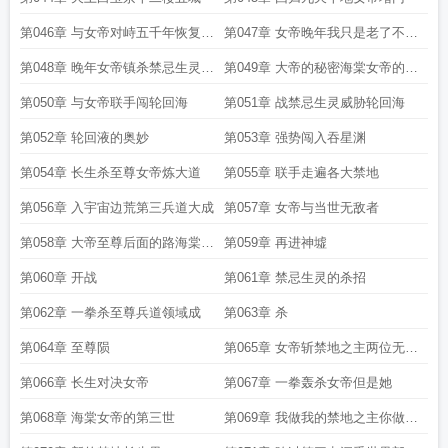
第046章 与女帝对峙五千年恢复巅
第047章 女帝晚年我只是老了不是
峰天命衰弱
死了
第048章 晚年女帝镇杀禁忌生灵活
第049章 大帝的秘密海棠女帝的两
出第二世
种建议
第050章 与女帝联手闯轮回海
第051章 战禁忌生灵威胁轮回海
第052章 轮回液的奥妙
第053章 强势闯入吞星渊
第054章 长生杀至尊女帝炼大道
第055章 联手走遍各大禁地
第056章 入宇宙边荒第三兵道大成
第057章 女帝与当世无敌者
第058章 大帝至尊后面的路海棠女
第059章 再进神墟
帝的秘密
第060章 开战
第061章 禁忌生灵的杀招
第062章 一拳杀至尊兵道领域成
第063章 杀
第064章 至尊陨
第065章 女帝斩禁地之主两位无敌
者的对峙
第066章 长生对决女帝
第067章 一拳轰杀女帝但是她
第068章 海棠女帝的第三世
第069章 我做我的禁地之主你做你