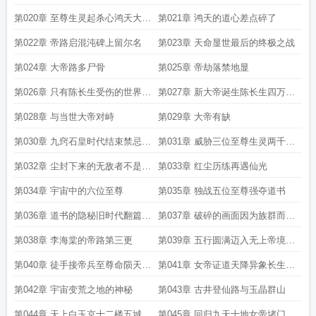
道开始复苏
徒鸿天
第020章 至尊生灵起杀心鸿天大道
第021章 鸿天的道心差点碎了
尽坎坷
第022章 帝路启混沌碑上留尔名
第023章 天命显世最后的终极之战
第024章 大帝路多尸骨
第025章 帝劫落禁地显
第026章 只有陈长生受伤的世界达
第027章 新大帝诞生陈长生四万五
成了
千岁
第028章 与当世大帝对峙
第029章 大帝有缺
第030章 九窍石皇时代结束禁忌生
第031章 威胁三位至尊生灵两千年
灵袭击小天地
后黑暗现第四道行圆满
第032章 尘封下来的无敌者不是大
第033章 红尘历练再遇仙光
帝胜似大帝
第034章 宇宙中的六位至尊
第035章 独战五位至尊强夺道书
第036章 道书的隐秘旧时代翻篇新
第037章 破碎的画面因为族群而走
时代来领一更
上帝路的女子二更
第038章 李海棠的帝路第三更
第039章 五行圆满迈入无上帝境这
个时代最后的决战
第040章 徒手接帝兵至尊命陨天罚
第041章 女帝证道天降异象长生勇
雷劫
闯宇宙边荒
第042章 宇宙变荒之地的神秘
第043章 古井登仙路与玉晶群山
第044章 天上白玉京十二楼五城
第045章 回归九天十地女帝堵门