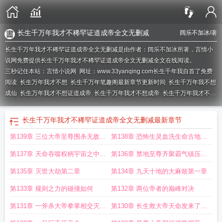
长生千万年我才不稀罕证道成帝全文无删减
阔乐不加冰
/著
长生千万年我才不稀罕证道成帝全文无删减是由作者：阔乐不加冰所著，言情小
说网免费提供长生千万年我才不稀罕证道成帝全文无删减全文在线阅读。
三秒记住本站：言情小说网 网址：www.33yanqing.com
长生千年我自首了免费
阅读
长生万年我才不想
长生千万年笔趣阁最新章节更新时间
长生千万年我不想
成仙
长生万年我才不想证道成帝
长生千万年我才不想成帝
长生千万年我才不想
证道成
长生千万年我不稀罕证道成帝
长生千万年我才不想证道成帝无弹窗
长生千万年我才不稀罕证道成帝全文无删减
最新章节
第139章 三位大帝至尊围杀无敌生
第138章 恐怖生灵血洗生命古地万
灵第三章
灵悲恸第二章
第137章 天命吞噬权柄宇宙之中枯
第136章 禁地至尊齐聚霸气镇压索
尸现第一章
要权柄第三章
第135章 灭世大劫第二章
第134章 九天十地的大麻烦第一章
第133章 规则之力的碰撞如何
第132章 两位帝者的巅峰对决
第131章 一斧杀大帝拳掌相交灭世
第130章 长生救大帝天命发来了合
光
作邀请