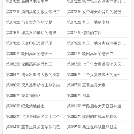
的女帝
第070章 新的禁地长生界
第071章 跨过第三点洞悉世界部分
奥秘
第072章 第四兵道失败女帝成了
第073章 女帝与天命背后的秘密
第074章 与金童之间的交易
第075章 九天十地的变故
第076章 海棠女帝最后的选择
第077章 遗留的东西
第078章 天命印记万道浮现
第079章 九天十地分离各地生灵齐
聚九幽天
第080章 轮回高原的恐怖一
第081章 轮回高原的恐怖二
第082章 轮回高原的恐怖三
第083章 七千年女帝道痕消失天命
再现
第084章 鸿天出世各大教的围攻
第085章 半帝兵复苏鸿天的魔性
第086章 灭杀准帝断魂山脉的白骨
第087章 至尊生灵大帝
帝兵至
第088章 我要我的路
第089章 逃离
第090章 纪元禁地佛土
第091章 帝路启各大天骄显神通
第092章 混沌帝碑留名二十二个生
第093章 惨烈的血战帝劫降落
灵
第094章 至尊生灵的围杀你们已经
第095章 兵道世界战至尊就这