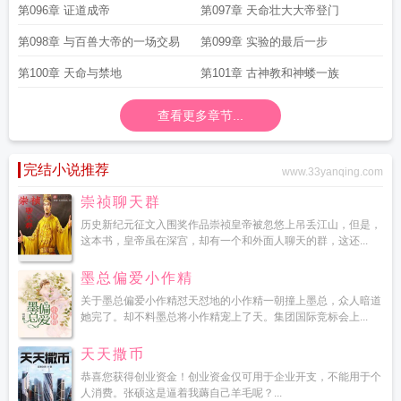
被我包围了
第096章 证道成帝
第097章 天命壮大大帝登门
第098章 与百兽大帝的一场交易
第099章 实验的最后一步
第100章 天命与禁地
第101章 古神教和神蝼一族
查看更多章节...
完结小说推荐
www.33yanqing.com
崇祯聊天群
历史新纪元征文入围奖作品崇祯皇帝被忽悠上吊丢江山，但是，
这本书，皇帝虽在深宫，却有一个和外面人聊天的群，这还...
墨总偏爱小作精
关于墨总偏爱小作精怼天怼地的小作精一朝撞上墨总，众人暗道
她完了。却不料墨总将小作精宠上了天。集团国际竞标会上...
天天撒币
恭喜您获得创业资金！创业资金仅可用于企业开支，不能用于个
人消费。张硕这是逼着我薅自己羊毛呢？...