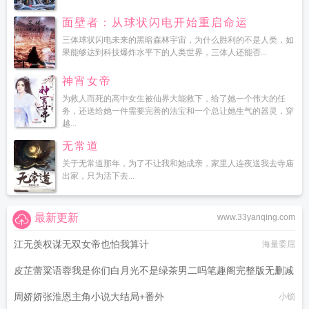
面壁者：从球状闪电开始重启命运
三体球状闪电未来的黑暗森林宇宙，为什么胜利的不是人类，如
果能够达到科技爆炸水平下的人类世界，三体人还能否...
神宵女帝
为救人而死的高中女生被仙界大能救下，给了她一个伟大的任
务，还送给她一件需要完善的法宝和一个总让她生气的器灵，穿
越...
无常道
关于无常道那年，为了不让我和她成亲，家里人连夜送我去寺庙
出家，只为活下去...
最新更新
www.33yanqing.com
江无羡权谋无双女帝也怕我算计
海量委屈
皮芷蕾粱语蓉我是你们白月光不是绿茶男二吗笔趣阁完整版无删减
周娇娇张淮恩主角小说大结局+番外
猫二呀
小锁