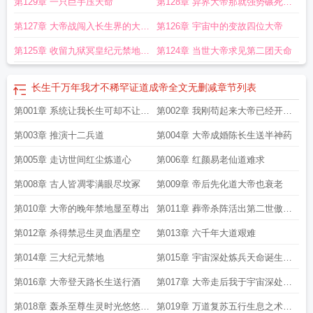
第129章 一只巨手压天命
第128章 异界大帝那就强势碾死好
了
第127章 大帝战闯入长生界的大帝
第126章 宇宙中的变故四位大帝
生灵
第125章 收留九狱冥皇纪元禁地的
第124章 当世大帝求见第二团天命
异象
长生千万年我才不稀罕证道成帝全文无删减
章节列表
第001章 系统让我长生可却不让我
第002章 我刚苟起来大帝已经开始
成帝我干
挑衅禁地了
第003章 推演十二兵道
第004章 大帝成婚陈长生送半神药
第005章 走访世间红尘炼道心
第006章 红颜易老仙道难求
第008章 古人皆凋零满眼尽坟冢
第009章 帝后先化道大帝也衰老
第010章 大帝的晚年禁地显至尊出
第011章 葬帝杀阵活出第二世傲天
你个老硬币
第012章 杀得禁忌生灵血洒星空
第013章 六千年大道艰难
第014章 三大纪元禁地
第015章 宇宙深处炼兵天命诞生哀
意
第016章 大帝登天路长生送行酒
第017章 大帝走后我于宇宙深处攻
伐至尊
第018章 轰杀至尊生灵时光悠悠大
第019章 万道复苏五行生息之术收