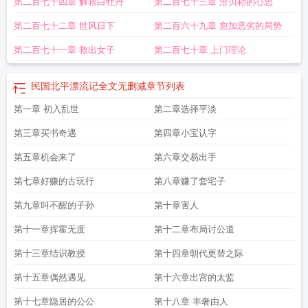
第二百七十四章 解救白牡丹
第二百七十三章 澄贝勒的心思
第二百七十二章 世风日下
第二百六十九章 愈加恶劣的局势
第二百七十一章 救出女子
第二百七十章 上门理论
民国北平漂流记全文无删减
章节列表
第一章 初入乱世
第二章选择平淡
第三章买书奇遇
第四章小宝认字
第五章机会来了
第六章交易出手
第七章好赚的古玩行
第八章赚了套宅子
第九章叫不醒的子孙
第十章害人
第十一章挥霍无度
第十二章布局讨公道
第十三章结识教授
第十四章朝代更替之际
第十五章偶然遇见
第十六章出宫的太监
第十七章隐居的公公
第十八章 丰奢由人