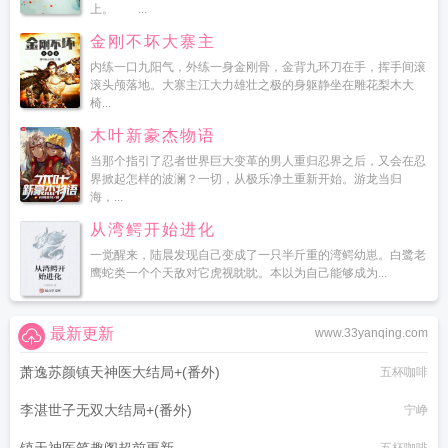
上。 ...
金刚不坏大寨主
内练一口九阳气，外练一身金刚骨，金背九环刀在手，挥手间滚
滚头颅落地。大寨主江大力雄壮之极的身躯静坐在雕花梨木大
椅...
木叶新豪杰物语
当那个指引了忍者世界巨大变革的男人重归忍界之后，又会在忍
界掀起怎样的波澜？一切，从极乐净土重新开始。游龙当归
海，...
从湾鳄开始进化
一觉醒来，陆晨发现自己变成了一只半斤重的湾鳄幼崽。白鹭老
鹰蛇类一个个天敌对它虎视眈眈。本以为自己能够成为...
最新更新
www.33yanqing.com
萧逸苏颜镇天神医大结局+(番外)
五杯咖啡
李湛世子无双大结局+(番外)
宁峥