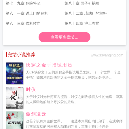
第七十九章 危险将至
第八十章 面子引祸端
第八十一章 送上门的良机
第八十二章 琉璃厂的掌柜
第八十三章 借机转向
第八十四章 沪上布局
查看更多章节...
完结小说推荐
www.33yanqing.com
快穿之金手指试用员
无CP快穿文丁云的兼职金手指试用员之旅。（一个世界一个金
手指）如果您喜欢快穿之金手指试用员，别忘记分享给...
时仪
关于时仪时光长河亘古流淌，时仪之刻收录着人性的光辉，寂寞
的人孤独地的踏上寻找爱的旅途。...
傲剑凌云
这是个以剑为主的世界。 凌逍本为蜀山内门弟子，在观摩师
门前辈渡劫的时候被天劫带到异界，重生于将门子弟身