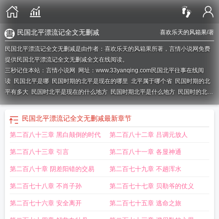
民国北平漂流记全文无删减
喜欢乐天的风箱果
/著
民国北平漂流记全文无删减是由作者：喜欢乐天的风箱果所著，言情小说网免费
提供民国北平漂流记全文无删减全文在线阅读。
三秒记住本站：言情小说网 网址：www.33yanqing.com
民国北平往事在线阅
读
民国北平是哪
民国时期的北平是现在的哪里
北平属于哪个省
民国时期的北
平有多大
民国时北平是现在的什么地方
民国时期北平是什么地方
民国时的北平
在什么地方
民国时期的北平是哪里
民国北平地图高清可放大
民国北平美女
民
国北平市地图
民国北平漂流记全文无删减
最新章节
第二百八十三章 黑白颠倒的时代
第二百八十二章 吕调元放人
第二百八十三章 引言
第二百八十一章 各显神通
第二百八十章 阴差阳错的交易
第二百七十九章 不趟浑水
第二百七十八章 不肖子孙
第二百七十七章 贝勒爷的仗义
第二百七十六章 安全离开
第二百七十五章 逃命之旅