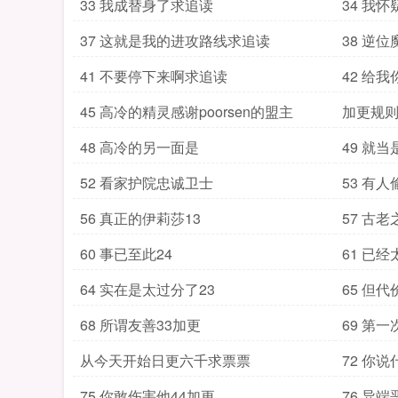
33 我成替身了求追读
34 我
37 这就是我的进攻路线求追读
38 逆
41 不要停下来啊求追读
42 给
45 高冷的精灵感谢poorsen的盟主
加更规则
48 高冷的另一面是
49 就
52 看家护院忠诚卫士
53 有
56 真正的伊莉莎13
57 古老
60 事已至此24
61 已
64 实在是太过分了23
65 但
68 所谓友善33加更
69 第
从今天开始日更六千求票票
72 你说
75 你敢伤害他44加更
76 异端