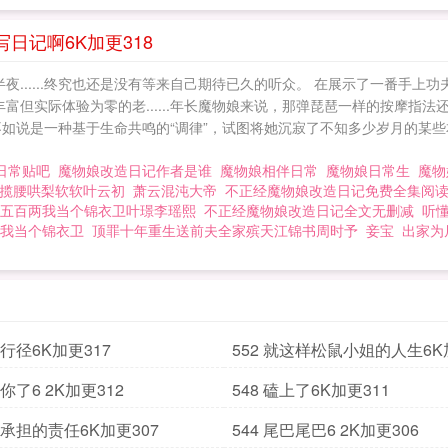
日记啊6K加更318
夜......终究也还是没有等来自己期待已久的听众。 在展示了一番手上
富但实际体验为零的老......年长魔物娘来说，那弹琵琶一样的按摩指
不如说是一种基于生命共鸣的“调律”，试图将她沉寂了不知多少岁月的某些
日常贴吧
魔物娘改造日记作者是谁
魔物娘相伴日常
魔物娘日常生
魔物
揽腰哄梨软软叶云初
萧云混沌大帝
不正经魔物娘改造日记免费全集阅
五百两我当个锦衣卫叶璟李瑶熙
不正经魔物娘改造日记全文无删减
听
我当个锦衣卫
顶罪十年重生送前夫全家殡天江锦书周时予
妾宝
出家为
赖行径6K加更317
552 就这样松鼠小姐的人生6K
给你了6 2K加更312
548 磕上了6K加更311
须承担的责任6K加更307
544 尾巴尾巴6 2K加更306