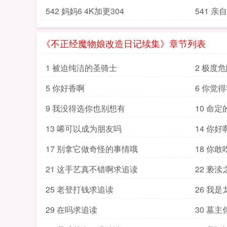
542 妈妈6 4K加更304
541 亲
《不正经魔物娘改造日记续集》章节列表
1 被迫纯洁的圣骑士
2 极度
5 你好香啊
6 你觉
9 我没得选你也别想有
10 命
13 唏可以成为朋友吗
14 你好
17 别拿它做奇怪的事情哦
18 你敢
21 这手艺真不错啊求追读
22 亵渎
25 老登打钱求追读
26 我
29 在吗求追读
30 墓