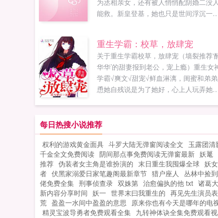
为丞相亲女，还有被人悄悄配阴婚二没
能救。新皇登基，她也只是世间浮沉一
子，终没有想到会得他的青睐与爱怜。
而，假心终归不...
重生学霸：校草，放肆宠
关于重生学霸校草，放肆宠（墙裂推荐‘
华华’的甜妻报到老公，宠上瘾）重生女
学霸√爽文√甜宠√鲜血淋漓，闺蜜和弟弟
恿她自残说是为了她好，心上人玩弄她
是为了让她快乐，父亲将录取通知书上
的名字换成弟弟的名字，美其名曰女子
才便是德。被亲近之人推入崖底，不料
每日热搜小说推荐
是他来替她收尸。带着满腔恨意重活一
权利的游戏黄金面具
斗罗大陆无弹窗阅读全文
玉露团清
世，她虐渣弟斗白莲花揍渣男以其人之
千金全文免费阅读
阴间那点事免费阅读无弹窗最新
妖鼍
还治其人之身，将所有即将降临在她身
推荐
伪装者女主角是谁扮演的
末日重生我囤爆全球
妖女
的噩运悉数掐死在萌芽里。不再唯唯诺
者
伏黑家溺爱日家笔趣阁最新章节
猎户座人
丛林中捡到
诺，...
佬免费全集
刑事侦查录
双姝第
治愈偏执的他 txt
诸葛
新内容分享时间
妖一
世界末曰我重生的
再见先生演员表
荒
盈盈一水间中盈盈的意思
原来你也有今天是哪年的电
精灵宝波导勇者免费观看全集
九转神体诀全集免费观看视