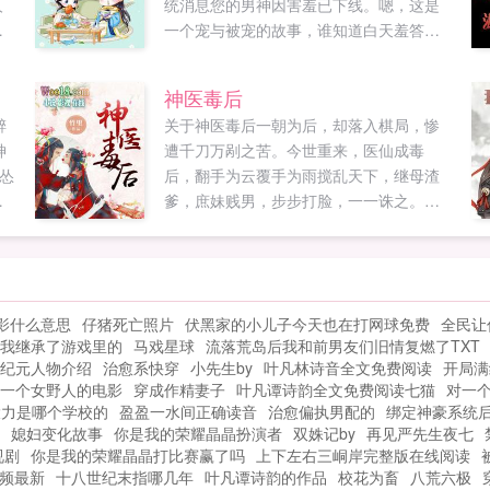
人
统消息您的男神因害羞已下线。嗯，这是
介
一个宠与被宠的故事，谁知道白天羞答答
然
的小女朋友晚上会如此一言难尽？1v1，身
心干净。这是一个三观正统的大魔王，谁
神医毒后
说大魔王就不能有苗杆正红的三观呢？小
醉
关于神医毒后一朝为后，却落入棋局，惨
心我关门放男神哦！如果您喜欢快穿萌萌
神
遭千刀万剐之苦。今世重来，医仙成毒
男神是我的，别忘记分享给朋友...
怂
后，翻手为云覆手为雨搅乱天下，继母渣
说
爹，庶妹贱男，步步打脸，一一诛之。但
她
不小心惹到的那个变态妖孽BOSS，为何纠
无
缠不休？竟从前...
竟
影什么意思
仔猪死亡照片
伏黑家的小儿子今天也在打网球免费
全民让
道
我继承了游戏里的
马戏星球
流落荒岛后我和前男友们旧情复燃了TXT
上
纪元人物介绍
治愈系快穿
小先生by
叶凡林诗音全文免费阅读
开局满
一个女野人的电影
穿成作精妻子
叶凡谭诗韵全文免费阅读七猫
对一
大力是哪个学校的
盈盈一水间正确读音
治愈偏执男配的
绑定神豪系统
媳妇变化故事
你是我的荣耀晶晶扮演者
双姝记by
再见严先生夜七
视剧
你是我的荣耀晶晶打比赛赢了吗
上下左右三峒岸完整版在线阅读
频最新
十八世纪末指哪几年
叶凡谭诗韵的作品
校花为畜
八荒六极