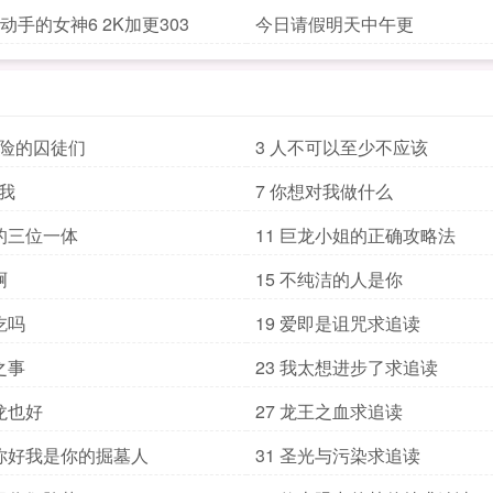
自动手的女神6 2K加更303
今日请假明天中午更
危险的囚徒们
3 人不可以至少不应该
得我
7 你想对我做什么
定的三位一体
11 巨龙小姐的正确攻略法
啊
15 不纯洁的人是你
吃吗
19 爱即是诅咒求追读
之事
23 我太想进步了求追读
是龙也好
27 龙王之血求追读
主你好我是你的掘墓人
31 圣光与污染求追读