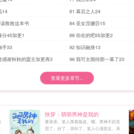
品14
81 幕后之人24
追读救救这本书
84 圣女涅娜莎15
缘分45加更1
88 你在的吧55加更2
触手33
92 知识融身13
眷者感谢秋秋的盟主加更再3
96 我可太期待那一幕了23
查看更多章节...
快穿：萌萌男神是我的
倾
要亲亲。某人厚着脸皮。嗯。男神不好意
贵
思了。好了，亲到了。某人心满意足。系