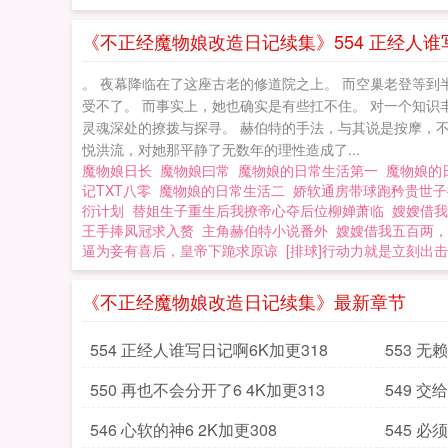
《不正经魔物娘改造日记续集》554 正经人谁写
。 夜幕降临在了这座古老的修道院之上。 而空巢老登等到半
受不了。 而事实上，她也确实是有些扛不住。 对一个知识丰
灵魂深处的撩拨与探寻。 赫伯特的手法，与其说是按摩，
悦洪流，对她那平静了无数年的理性造成了...
魔物娘日长
魔物娘曰常
魔物娘的日常生活第一
魔物娘的
记TXT八零
魔物娘的日常生活二
娇软通房带球跑矜贵世子
衍计划
替姐生子重生后我撩帝心夺后位柳婵萧临
嫂嫂借我
王手捧凤冠求入赘
主角赫伯特小说番外
嫂嫂借我五百两，
逼为妾有喜后，皇帝下跪求原谅
[排球]行动力就是立刻出击
《不正经魔物娘改造日记续集》最新章节
554 正经人谁写日记啊6K加更318
553 无
550 再也不会分开了6 4K加更313
549 交
546 心软的神6 2K加更308
545 必