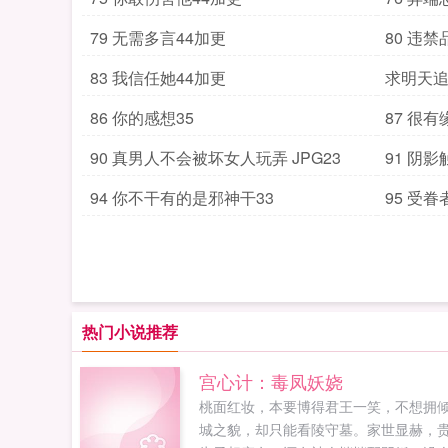
79 无需多言44加更
80 违禁
83 我信任她44加更
求明天
86 你的感想35
87 很有
90 真男人不会被坏女人玩弄 JPG23
91 阴影
94 你不干有的是邪神干33
95 受
热门小说推荐
宫心计：毒凤妖娆
桃面红妆，本要博得君王一笑，不想拥
城之貌，却只能看陵守墓。家世显赫，