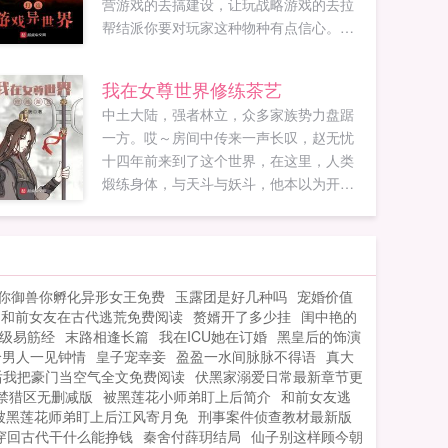
营游戏的去搞建设，让玩战略游戏的去拉
帮结派你要对玩家这种物种有点信心。神
圣世界在遭到毁灭后，至高女神流落至蓝
星，与许易达成契约。打造游戏系统，召
我在女尊世界修练茶艺
唤玩家，净化整个世界！为神圣世界而
中土大陆，强者林立，众多家族势力盘踞
战！如果您喜欢打造游戏异世界，别忘记
一方。哎～房间中传来一声长叹，赵无忧
分享给朋友...
十四年前来到了这个世界，在这里，人类
煅练身体，与天斗与妖斗，他本以为开启
了一段上天入地，神挡杀神，佛挡杀佛的
强者之路。如果您喜欢我在女尊世界修练
茶艺，别忘记分享给朋友...
你御兽你孵化异形女王免费
玉露团是好几种吗
宠婚价值
和前女友在古代逃荒免费阅读
赘婿开了多少挂
闺中艳的
级易筋经
末路相逢长篇
我在ICU她在订婚
黑皇后的饰演
个男人一见钟情
皇子宠幸妾
盈盈一水间脉脉不得语
真大
后我把豪门当空气全文免费阅读
伏黑家溺爱日常最新章节更
禁猎区无删减版
被黑莲花小师弟盯上后简介
和前女友逃
被黑莲花师弟盯上后江风寄月免
刑事案件侦查教材最新版
穿回古代干什么能挣钱
秦舍付薛玥结局
仙子别这样顾今朝