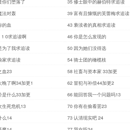
怀疑你们堕落了
35 修士眼中的赫伯特求追读
位魔法对轰
39 富有且慷慨的芙蕾梅求追读
我你的血
43 亵渎者的真相求追读
 1 0求追读啊
46 你是怎么发现的
当是为了我求追读
50 因为她们没得选
人偷家求追读
54 骑士团的橄榄枝
之血23
58 社畜与资本家 33加更
经太晚了啊34加更1
62 冒犯与补偿44加更2
代价是什么33加更
66 能回答我一个问题吗13
一次生死危机13
70 你有在偷看罢23
什么14
73 认清现实吧 24
恶魔14
77 我在听24