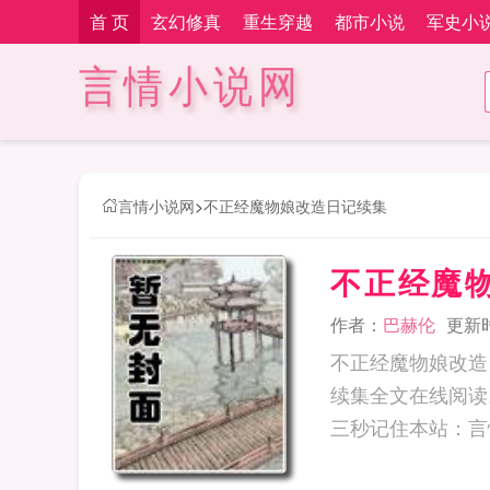
首 页
玄幻修真
重生穿越
都市小说
军史小
言情小说网
言情小说网
>
不正经魔物娘改造日记续集
不正经魔
作者：
巴赫伦
更新时间
不正经魔物娘改造
续集全文在线阅读