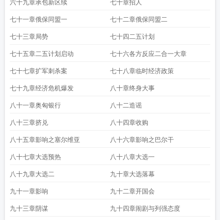
六十九章承包新区续
七十章招人
七十一章俄保同盟一
七十二章俄保同盟二
七十三章局势
七十四二五计划
七十五章二五计划启动
七十六各方反应二合一大章
七十七章扩军刺杀案
七十八章临时经济政策
七十九章经济危机爆发
八十章终身大事
八十一章奥匈银行
八十二造谣
八十三章挤兑
八十四章收购
八十五章影响之塞尔维亚
八十六章影响之巴尔干
八十七章大选预热
八十八章大选一
八十九章大选二
九十章大选落幕
九十一章影响
九十二章开国会
九十三章阴谋
九十四章闹剧与列强态度