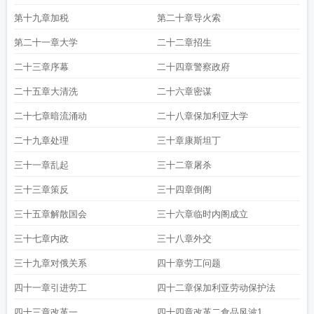
第十九章加税
第二十章导火索
第二十一章大学
二十二章招生
二十三章序幕
二十四章警察政府
二十五章大清洗
二十六章密谋
二十七章暗流涌动
二十八章保加利亚大学
二十九章处理
三十章康斯坦丁
三十一章乱起
三十二章屠杀
三十三章策反
三十四章倒阁
三十五章解散国会
三十六章临时内阁成立
三十七章内政
三十八章外交
三十九章对俄关系
四十章劳工问题
四十一章引进劳工
四十二章保加利亚劳动保护法
四十三章改革一
四十四章改革二食品风波1