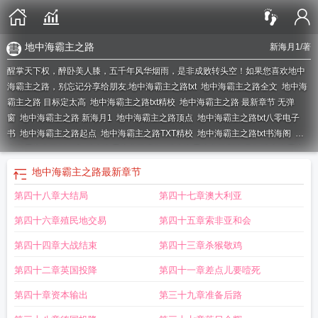
地中海霸主之路
新海月1
/著
醒掌天下权，醉卧美人膝，五千年风华烟雨，是非成败转头空！如果您喜欢地中
海霸主之路，别忘记分享给朋友.
地中海霸主之路txt
地中海霸主之路全文
地中海
霸主之路 目标定太高
地中海霸主之路txt精校
地中海霸主之路 最新章节 无弹
窗
地中海霸主之路 新海月1
地中海霸主之路顶点
地中海霸主之路txt八零电子
书
地中海霸主之路起点
地中海霸主之路TXT精校
地中海霸主之路txt书海阁
地
中海霸主之路123读
地中海霸主之路类似
地中海霸主之路新海月1
地中海霸主
之路TXT
地中海 霸主之证
地中海霸主之路女主
地中海霸主之路百度百科
地中
地中海霸主之路
最新章节
海霸主之路txt八零
地中海霸主之路类似的
地中海霸主之路百科
地中海霸主之路
第四十八章大结局
第四十七章澳大利亚
txt完整版
地中海霸主之证的条件
地中海霸主之路 树立权威
地中海霸主之路笔
趣
地中海霸主之路免费阅读
地中海霸主之路听书
地中海霸主之路怎么样
地中
第四十六章殖民地交易
第四十五章索非亚和会
海霸主之路123
地中海霸主之证地图
地中海霸主之路 不大不小的目标
地中海霸
主之路好看吗
地中海霸主之路校对版
地中海霸主之路地图
地中海霸主之路TXT
第四十四章大战结束
第四十三章杀猴敬鸡
百度
地中海的霸主之路
第四十二章英国投降
第四十一章差点儿要噎死
第四十章资本输出
第三十九章准备后路