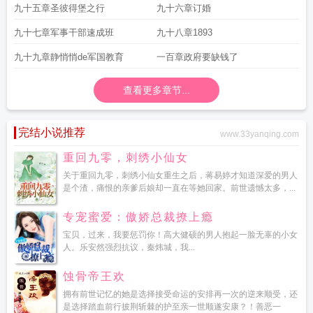
九十五章圣彼得堡之行
九十六章订婚
九十七章军事干部速成班
九十八章1893
九十九章静悄悄de军国教育
一百章政府要缺钱了
查看更多章节...
完结小说推荐
www.33yanqing.com
重回九零，刺绣小仙女
关于重回九零，刺绣小仙女重生之后，蒋易婷才知道深爱的男人
是个渣，痛恨的亲爹后娘却一直在等她回家。前世遗憾太多，...
专宠蜜爱：傲娇总裁撩上瘾
宝贝，过来，我要惩罚你！高大健硕的男人抱起一脸无辜的小女
人。乐安然强烈抗议，秦炜城，我...
蚀骨帝王欢
拥有前世记忆的她是选择接受命运的安排再一次的逆来顺受，还
是选择踏血前行披荆斩棘的护至亲一世顺遂安康？！善恶一