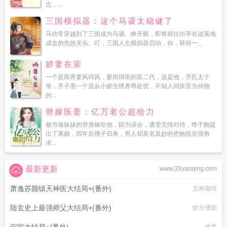
念，...
三国模拟器：这个马谡太稳健了
马幼常穿越到了三国成为马谡。睁开眼，即将前往街亭在这落地
成盒的危急关头。叮，三国人生模拟器启动，你，获得一...
娇妻在策
一个是商界要风得风，要雨得雨的富二代，这是他，齐氏太子
爷，齐子墨一个是从小娇生惯养尊处优，不知人间疾苦为何物
的...
替嫁医妻：亿万老公超给力
被当做妹妹的替身嫁给他，因为误会，遭受无情对待，终于她提
出了离婚，四年后携子归来，男人却莫名其妙的把她抵在墙角
求...
最新更新
www.33yanqing.com
萧逸苏颜镇天神医大结局+(番外)
五杯咖啡
陆玄史上最强师父大结局+(番外)
炒方便面