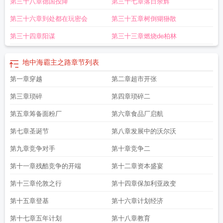
第三十八章德国投降
第三十七章落日余辉
第三十六章到处都在玩密会
第三十五章树倒猢狲散
第三十四章阳谋
第三十三章燃烧de柏林
地中海霸主之路
章节列表
第一章穿越
第二章超市开张
第三章琐碎
第四章琐碎二
第五章筹备面粉厂
第六章食品厂启航
第七章圣诞节
第八章发展中的沃尔沃
第九章竞争对手
第十章竞争二
第十一章残酷竞争的开端
第十二章资本盛宴
第十三章伦敦之行
第十四章保加利亚政变
第十五章登基
第十六章计划经济
第十七章五年计划
第十八章教育