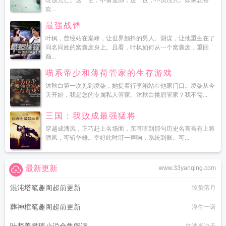
绽放光芒。这一世，不留遗憾，这一世，不负佳人。如果您喜
欢...
最强战锋
叶枫，曾经站在巅峰，让世界颤抖的男人。阴谋，让他重生在了
同名同姓的窝囊废身上。且看，叶枫如何从一个窝囊废，重回
巅...
喵系帝少和薄荷管家的生存游戏
沐秋白第一次见到凌柒，她提着行李箱站在他家门口。凌柒从今
天开始，我是您的专属私人管家。沐秋白挑眉管家？我不需...
三国：我败成最强猛将
穿越成潘凤，正巧赶上名场面，亲耳听到那句历史名言吾有上将
潘凤，可斩华雄。幸好此时叮一声响，系统到账。可...
最新更新
www.33yanqing.com
混沌塔笔趣阁超前更新
惊蛰落月
葬神棺笔趣阁超前更新
浮生一诺