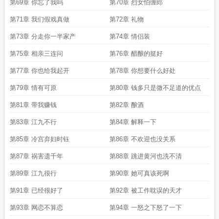
第69章 你忘了我吗
第70章 烈女怕缠郎
第71章 我们假戏真做
第72章 礼物
第73章 分走你一半家产
第74章 情侣装
第75章 相亲三连问
第76章 醋酿的挺好
第77章 你也给我起开
第78章 你想要什么好处
第79章 情有可原
第80章 钱多只是微不足道的优点
第81章 带我赚钱
第82章 酿酒
第83章 江九不行
第84章 解释一下
第85章 冷宫弃妇时钰
第86章 不欢迎也没关系
第87章 祸害遗千年
第88章 跳进黄河也洗不清
第89章 江九很行
第90章 她可真该死啊
第91章 已经很好了
第92章 被工作耽误的天才
第93章 网恋不算恋
第94章 一怒之下怒了一下