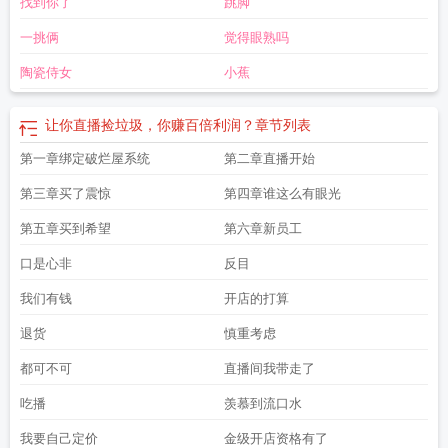
找到你了
跳脚
捡到人头
你赚百倍利润? 小小一只呀免费
捡垃圾收益
捡垃圾真的那么赚钱
嘛
捡垃圾有多赚钱
直播捡破烂
捡垃圾的网红
捡垃圾月入10万
让你直播捡垃圾
一挑俩
觉得眼熟吗
你赚百倍利润笔趣阁
捡垃圾挣钱么
捡垃圾能赚多少
陶瓷侍女
小蕉
让你直播捡垃圾，你赚百倍利润？
章节列表
第一章绑定破烂屋系统
第二章直播开始
第三章买了震惊
第四章谁这么有眼光
第五章买到希望
第六章新员工
口是心非
反目
我们有钱
开店的打算
退货
慎重考虑
都可不可
直播间我带走了
吃播
羡慕到流口水
我要自己定价
金级开店资格有了