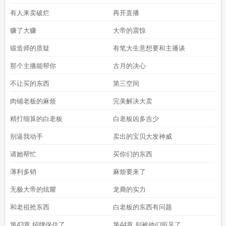
有人来卖破烂
再开直播
赚了大赚
大帝的震惊
锻造师的质疑
有笔大生意想要和主播谈
那个主播能帮你
古月的决心
不让买的东西
第三空间
肉铺老板的麻烦
完美解决大卖
精打细算的白老板
白老板凶多吉少
别逼我动手
卖出的宝贝大发神威
请她帮忙
买你们的东西
薄利多销
麻烦要来了
无极大帝的炫耀
龙裔的实力
和老祖抢东西
白老板的东西有问题
第43章 招牌保住了
第44章 别被他们听见了