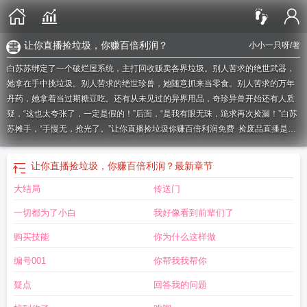
让你直播捡垃圾，你赚百倍利润？
小小一只呀
/著
白苏苏绑定了一个破烂屋系统，主打回收贩卖各界垃圾。别人苦求的绝世武器，
她拿在手中挑垃圾。别人苦求的绝世珍兽，她随意抓来当零食。别人苦求的万年
丹药，她拿着当过期糖豆吃。还有从未见过的异界用品，奇珍异兽开始还有人质
疑，“这也太夸张了，一定是假的！”后面，“是我有眼无珠，跪求再次捡漏！”白苏
苏摊手，“手慢无，抢光了。”
让你直播捡垃圾你赚百倍利润免费
捡废品直播是正
规平台吗能赚钱吗
捡垃圾如何赚钱
捡垃圾赚不赚钱
捡垃圾可以赚多少钱
直播
捡垃圾的主播
让你直播捡垃圾你赚百倍利润免费阅读
直播捡瓶子是什么意思
捡
让你直播捡垃圾，你赚百倍利润？
最新章节
垃圾怎么赚钱
网红捡垃圾的大师
捡垃圾的主播
捡垃圾赚钱的方法
你赚百倍利
大结局
传送门
润了
捡垃圾很赚钱吗
让你直播捡垃圾你赚百倍利润txt
捡垃圾赚钱吗
捡垃圾平
台
捡垃圾的收入怎么样
捡垃圾赚钱嘛
让你直播捡垃圾你赚百倍利润
直播捡垃
一切都为了小白
我好像看到前辈们了
圾我成警局常客文心txt
你赚百倍利润是真的吗
有个捡垃圾的网红视频
捡垃圾的
视频
你赚百倍利润? 小小一只呀
那么多直播捡垃圾的
捡垃圾挣钱不
捡垃圾挣
购买技能
你为什么这样做
钱吗?
直播捡石头
捡宝直播间
别墅区捡垃圾主播
捡垃圾靠什么赚钱
让你直播
编号001
你帮我我帮你
捡垃圾
捡垃圾靠谱吗
捡垃圾开直播能赚到钱吗
网上说的捡垃圾是什么意思
直
播捡垃圾成警局常客免费阅读
直播捡垃圾的牧民爱努力
捡垃圾月入百万
让你直
疑点
回答我的问题
播捡垃圾你赚百倍利润趣七
捡垃圾网红
捡破烂直播
捡垃圾赚钱不
直播捡破烂