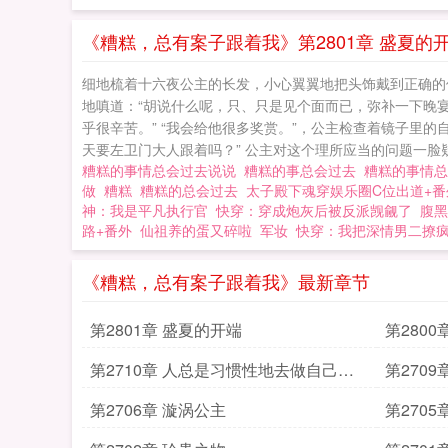
入各种案件之中，
活。 糟糕，总
《糟糕，总有案子跟着我》第2801章 盛夏的
细地梳着十六夜公主的长发，小心翼翼地把头饰戴到正确的
地嗔道：“胡说什么呢，只、只是见个面而已，弥补一下晚
乎很辛苦。” “我会给他很多奖赏。”，公主检查着镜子里
天要左卫门大人跟着吗？” 公主对这个理所应当的问题一脸疑惑
糟糕的事情总会过去说说
糟糕的事总会过去
糟糕的事情
做
糟糕
糟糕的总会过去
太子殿下魂穿娱乐圈C位出道+番
神：我是平凡执行官
快穿：穿成炮灰后被反派觊觎了
腹黑
路+番外
仙祖养的蛋又碎啦
军妆
快穿：我把深情男二撩
《糟糕，总有案子跟着我》最新章节
第2801章 盛夏的开端
第2800
第2710章 人总是习惯性地去做自己擅
第270
长的事
第2706章 漩涡公主
第2705