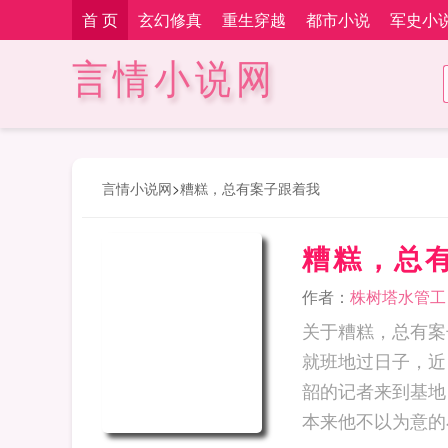
首 页
玄幻修真
重生穿越
都市小说
军史小
言情小说网
言情小说网
>
糟糕，总有案子跟着我
糟糕，总
作者：
株树塔水管工
关于糟糕，总有案
就班地过日子，近
韶的记者来到基地
本来他不以为意的