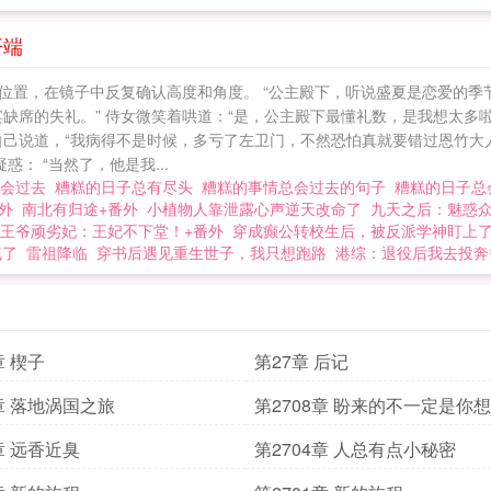
并且这一切让他不得不正视自己虽然日常、但其实早就陷
有案子跟着我
开端
位置，在镜子中反复确认高度和角度。 “公主殿下，听说盛夏是恋爱的季节
宴缺席的失礼。” 侍女微笑着哄道：“是，公主殿下最懂礼数，是我想太
的自己说道，“我病得不是时候，多亏了左卫门，不然恐怕真就要错过恩竹大
： “当然了，他是我...
总会过去
糟糕的日子总有尽头
糟糕的事情总会过去的句子
糟糕的日子
外
南北有归途+番外
小植物人靠泄露心声逆天改命了
九天之后：魅惑
王爷顽劣妃：王妃不下堂！+番外
穿成癫公转校生后，被反派学神盯上
疯了
雷祖降临
穿书后遇见重生世子，我只想跑路
港综：退役后我去投奔
章 楔子
第27章 后记
9章 落地涡国之旅
第2708章 盼来的不一定是你
章 远香近臭
第2704章 人总有点小秘密