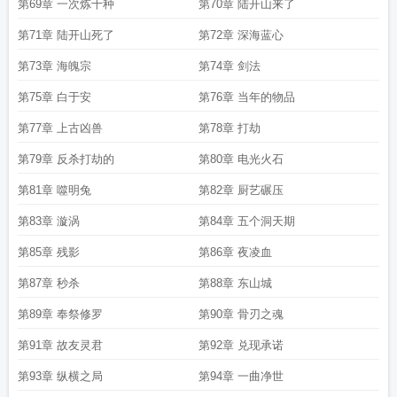
第69章 一次炼十种
第70章 陆开山来了
第71章 陆开山死了
第72章 深海蓝心
第73章 海魄宗
第74章 剑法
第75章 白于安
第76章 当年的物品
第77章 上古凶兽
第78章 打劫
第79章 反杀打劫的
第80章 电光火石
第81章 噬明兔
第82章 厨艺碾压
第83章 漩涡
第84章 五个洞天期
第85章 残影
第86章 夜凌血
第87章 秒杀
第88章 东山城
第89章 奉祭修罗
第90章 骨刃之魂
第91章 故友灵君
第92章 兑现承诺
第93章 纵横之局
第94章 一曲净世