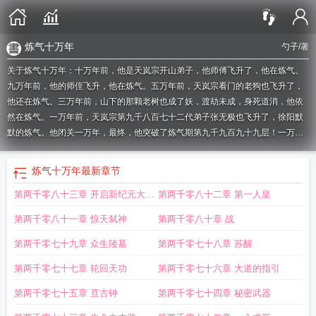
炼气十万年
勺子
/著
关于炼气十万年：十万年前，他是天岚宗开山弟子，他师傅飞升了，他在炼气。
九万年前，他的师侄飞升，他在炼气。五万年前，天岚宗看门的老狗也飞升了，
他还在炼气。三万年前，山下的那颗老树也成了妖，渡劫未成，身死道消，他依
然在炼气。一万年前，天岚宗第九千八百七十二代弟子张无极也飞升了，徐阳默
默的炼气。他闭关一万年，最终，他突破了炼气期第九千九百九十九层！一万年
后，他破关而出！
炼气十万年樱花动漫
炼气十万年动漫对应多少章
炼气十万年
女主
炼气十万年徐阳
炼气十万年境界
炼气十万年百科
炼气十万年境界划分
炼
炼气十万年
最新章节
气十万年徐阳最后和谁在一起了
炼气十万年徐阳是什么身份
炼气十万年徐老祖
第两千零八十三章 开启新纪元大结
第两千零八十二章 第一人皇
实力排第几
炼气十万年等级境界划分
炼气十万年最终boss是谁
炼气十万年特别
篇
炼气十万年完整版
炼气十万年徐阳为什么不能突破
炼气十万年在线观看免费
局
第两千零八十一章 惊天弑神
第两千零八十章 战
完整版动漫
炼气十万年在线观看免费完整观看
炼气十万年免费播放
炼气十万年
阳极天下
炼气十万年阳极天下免费观看
炼气十万年漫画下拉式酷漫屋
炼气十万
第两千零七十九章 众生陵墓
第两千零七十八章 苏醒
年最新一集
炼气十万年讲的什么故事
炼气十万年高清在线观看全集免费播放动
第两千零七十七章 轮回天功
第两千零七十六章 大道的指引
漫
炼气十万年姜兰是谁
炼气十万年动漫完结了吗
炼气十万年更新时间
炼气十
万年女主到底是谁
炼气十万年在线观看
炼气十万年主角徐阳几个老婆
炼气十万
第两千零七十五章 亘古钟
第两千零七十四章 秘密武器
年徐阳实力相当于什么境界
炼气十万年免费阅读
炼气十万年免费观看全集动