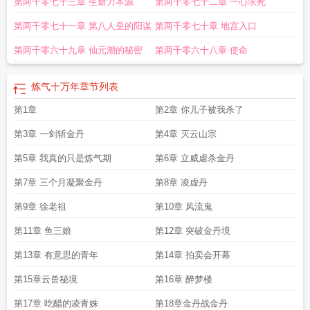
第两千零七十三章 生命力本源
第两千零七十二章 一心求死
漫
炼气十万年动漫在线观看全集免费播放
炼气十万年在线观看全集免费播放动
漫
炼气十万年动漫一共多少集
炼气十万年徐阳师傅的身份是什么
炼气十万年在
第两千零七十一章 第八人皇的阳谋
第两千零七十章 地宫入口
线观看免费完整版
炼气十万年在线
炼气十万年动漫免费观看完整版高清
炼气十
万年结局是啥
炼气十万年实力排名
炼气十万年动漫免费
炼气十万年一共多少
第两千零六十九章 仙元潮的秘密
第两千零六十八章 使命
集
炼气十万年特别篇阳极天下
炼气十万年战力排行
炼气十万年境界等级划
分
炼气十万年徐阳有多少个老婆
炼气十万年全集免费观看
炼气十万年骆闲真实
炼气十万年
章节列表
身份
炼气十万年等级划分
炼气十万年百度百科
炼气十万年姜兰
炼气十万年 动
漫
第1章
炼气十万年女主是谁
炼气十万年徐阳最后什么境界
第2章 你儿子被我杀了
炼气十万年在线观看免
费
炼气十万年好看吗
炼气十万年结局
炼气十万年漫画
炼气十万年免费观看高
第3章 一剑斩金丹
第4章 灭云山宗
清
炼气十万年TXT
炼气十万年男主几个老婆
炼气十万年免费观看完整版动
漫
炼气十万年在线观看全集免费播放动漫星空
第5章 我真的只是炼气期
第6章 立威虐杀金丹
第7章 三个月凝聚金丹
第8章 凌虚丹
第9章 徐老祖
第10章 风流鬼
第11章 鱼三娘
第12章 突破金丹境
第13章 有意思的青年
第14章 拍卖会开幕
第15章云兽秘境
第16章 醉梦楼
第17章 吃醋的凌青姝
第18章金丹战金丹