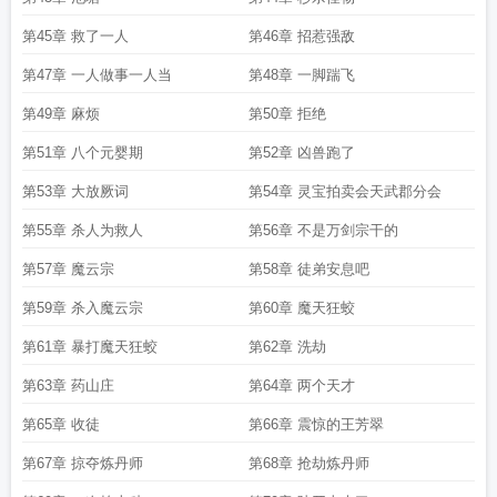
第45章 救了一人
第46章 招惹强敌
第47章 一人做事一人当
第48章 一脚踹飞
第49章 麻烦
第50章 拒绝
第51章 八个元婴期
第52章 凶兽跑了
第53章 大放厥词
第54章 灵宝拍卖会天武郡分会
第55章 杀人为救人
第56章 不是万剑宗干的
第57章 魔云宗
第58章 徒弟安息吧
第59章 杀入魔云宗
第60章 魔天狂蛟
第61章 暴打魔天狂蛟
第62章 洗劫
第63章 药山庄
第64章 两个天才
第65章 收徒
第66章 震惊的王芳翠
第67章 掠夺炼丹师
第68章 抢劫炼丹师