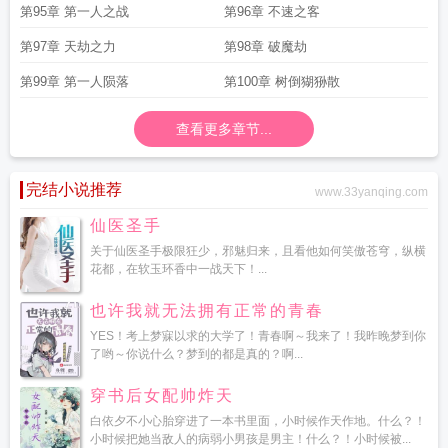
第95章 第一人之战
第96章 不速之客
第97章 天劫之力
第98章 破魔劫
第99章 第一人陨落
第100章 树倒猢狲散
查看更多章节...
完结小说推荐
www.33yanqing.com
仙医圣手
关于仙医圣手极限狂少，邪魅归来，且看他如何笑傲苍穹，纵横
花都，在软玉环香中一战天下！...
也许我就无法拥有正常的青春
YES！考上梦寐以求的大学了！青春啊～我来了！我昨晚梦到你
了哟～你说什么？梦到的都是真的？啊...
穿书后女配帅炸天
白依夕不小心胎穿进了一本书里面，小时候作天作地。什么？！
小时候把她当敌人的病弱小男孩是男主！什么？！小时候被...