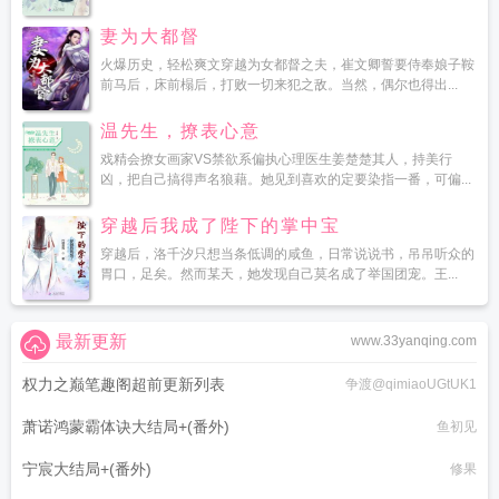
妻为大都督
火爆历史，轻松爽文穿越为女都督之夫，崔文卿誓要侍奉娘子鞍
前马后，床前榻后，打败一切来犯之敌。当然，偶尔也得出...
温先生，撩表心意
戏精会撩女画家VS禁欲系偏执心理医生姜楚楚其人，持美行
凶，把自己搞得声名狼藉。她见到喜欢的定要染指一番，可偏...
穿越后我成了陛下的掌中宝
穿越后，洛千汐只想当条低调的咸鱼，日常说说书，吊吊听众的
胃口，足矣。然而某天，她发现自己莫名成了举国团宠。王...
最新更新
www.33yanqing.com
权力之巅笔趣阁超前更新列表
争渡@qimiaoUGtUK1
萧诺鸿蒙霸体诀大结局+(番外)
鱼初见
宁宸大结局+(番外)
修果