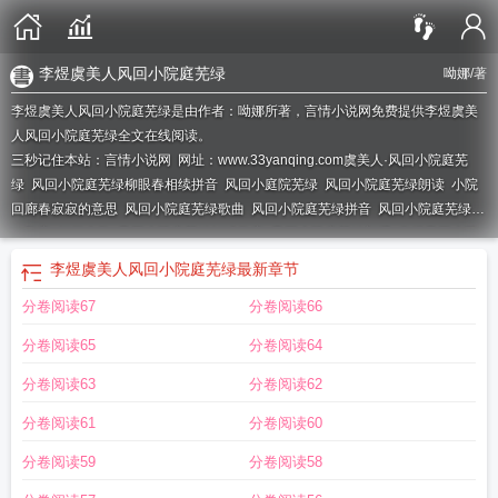
李煜虞美人风回小院庭芜绿
呦娜
/著
李煜虞美人风回小院庭芜绿是由作者：呦娜所著，言情小说网免费提供李煜虞美
人风回小院庭芜绿全文在线阅读。
三秒记住本站：言情小说网 网址：www.33yanqing.com
虞美人·风回小院庭芜
绿
风回小院庭芜绿柳眼春相续拼音
风回小庭院芜绿
风回小院庭芜绿朗读
小院
回廊春寂寂的意思
风回小院庭芜绿歌曲
风回小院庭芜绿拼音
风回小院庭芜绿打
一数字
打三个数
风回小院庭芜绿解读数字
风回小院庭芜绿朗诵
李煜风回小院
庭芜绿
风回小院庭芜绿打三个数字
李煜虞美人·风回小院庭芜绿
风回小院庭芜
李煜虞美人风回小院庭芜绿
最新章节
绿寓意
柳眼春相续
美人风回小院庭芜绿
风回小院庭芜绿拼音版
虞美人·风回小
分卷阅读67
分卷阅读66
院庭芜绿 五代 · 李煜
风回小院庭芜绿柳眼春相续的意思
风回小院庭芜绿指什么
动物
柳眼春相续歌曲
柳眼春相续意思
虞美人风回小院庭芜绿
小院风情的意
分卷阅读65
分卷阅读64
思
风回小院庭芜绿柳眼春相续翻译
虞美人·风回小院庭芜绿李煜
风回小院庭芜
绿柳眼春相
风回小院庭芜绿是什么意思
柳眼春相续猜一动物
柳眼春相续拼
分卷阅读63
分卷阅读62
音
柳眼春相续歌曲怎么唱
风回小院庭芜绿打一动物
风回小院庭芜绿柳眼春相续
分卷阅读61
分卷阅读60
什么意思
分卷阅读59
分卷阅读58