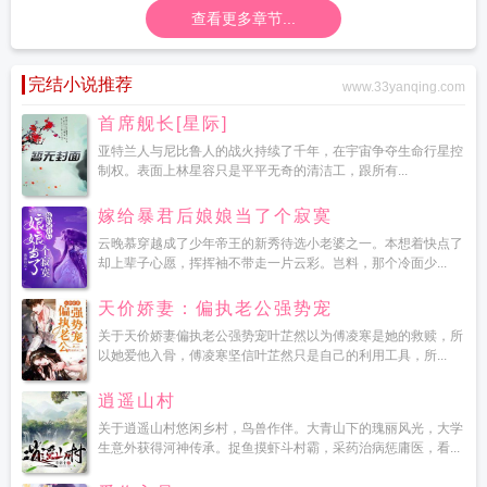
查看更多章节...
完结小说推荐
www.33yanqing.com
首席舰长[星际]
亚特兰人与尼比鲁人的战火持续了千年，在宇宙争夺生命行星控
制权。表面上林星容只是平平无奇的清洁工，跟所有...
嫁给暴君后娘娘当了个寂寞
云晚慕穿越成了少年帝王的新秀待选小老婆之一。本想着快点了
却上辈子心愿，挥挥袖不带走一片云彩。岂料，那个冷面少...
天价娇妻：偏执老公强势宠
关于天价娇妻偏执老公强势宠叶芷然以为傅凌寒是她的救赎，所
以她爱他入骨，傅凌寒坚信叶芷然只是自己的利用工具，所...
逍遥山村
关于逍遥山村悠闲乡村，鸟兽作伴。大青山下的瑰丽风光，大学
生意外获得河神传承。捉鱼摸虾斗村霸，采药治病惩庸医，看...