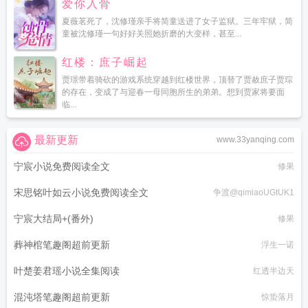
爱你入骨
夏薇茗死了，沈修瑾亲手将简童送进了女子监狱。三年牢狱，简
童被沈修瑾一句好好关照她折磨的大变样，甚至...
红楼：庶子崛起
贾璟带着骑砍的游戏系统穿越到红楼世界，顶替了贾赦庶子贾琮
的存在，变成了与迎春一母同胞所生的弟弟。想到贾家将要面
临...
最新更新
www.33yanqing.com
宁宸小说免费阅读全文
修果
宋思铭叶如云小说免费阅读全文
争渡@qimiaoUGtUK1
宁宸大结局+(番外)
修果
葬神棺笔趣阁超前更新
浮生一诺
叶楚姜君瑶小说全集阅读
红透半边天
混沌塔笔趣阁超前更新
惊蛰落月