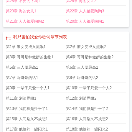
第25章 不要丢下我1
第24章 海的女儿2
你结局是he吗
我只害怕我爱你讲的什么
我只害怕我爱你书评
我只害怕我爱你简
介
我只害怕我爱你全文免费
我只害怕我爱你txt书包网
我只害怕我爱你电视
第23章 海的女儿1
第22章 人人都爱陶陶3
剧
我只害怕我爱你免费阅读
我只害怕我爱你沈南乔 新版
我只害怕我爱你结局
番外2
我只害怕我爱你 沈南乔讲的什么
我只害怕我爱你免费观看
我只害怕我爱
第21章 人人都爱陶陶2
第20章 人人都爱陶陶1
你宁以沫
我只害怕我爱你宁以沫辜徐行
我只害怕我爱你第二部
我只害怕我爱你
by沈南乔
我只害怕我爱你沈南乔全文免费
我只害怕我爱你 番外篇
我只害怕我
我只害怕我爱你歌词
章节列表
爱你晋江文学城
我只害怕我爱你讲的啥
我只害怕我爱你番外
我只害怕我爱你讲
的什么故事
第1章 淑女变成女流氓1
我只害怕我爱你英文
我只害怕我爱你by沈南乔txt
第2章 淑女变成女流氓2
我只害怕我爱你全
文免费阅读
我只害怕我爱你txt
我只害怕我爱你好看吗
我只害怕我爱你讲了什
第3章 哥哥是种傲娇的生物1
第4章 哥哥是种傲娇的生物2
么
第5章 三人团最高1
第6章 三人团最高2
第7章 听哥哥的话1
第8章 听哥哥的话2
第9章 一辈子只爱一个人1
第10章 一辈子只爱一个人2
第11章 划清界限1
第12章 划清界限2
第13章 我们算是扯平了1
第14章 我们算是扯平了2
第15章 人间别久不成悲1
第16章 人间别久不成悲2
第17章 他给的一罐阳光1
第18章 他给的一罐阳光2