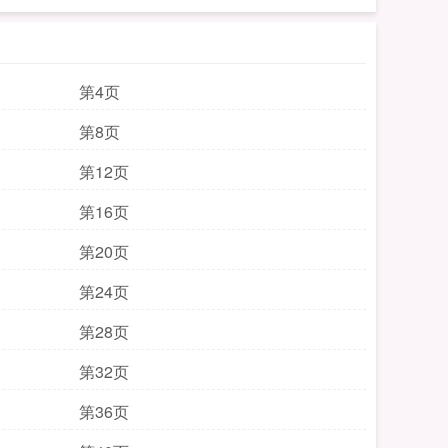
第4页
第8页
第12页
第16页
第20页
第24页
第28页
第32页
第36页