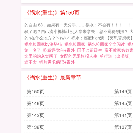
《祸水(重生)》第150页
的自由 88，如果有一天分手…… 祸水：不会有！！！！！
骚了吧？自己滴小裤裤让别人拿来拿去，您不觉得别扭？ 大
的h在什么地方？↖(w)↗ 祸水：都挺high滴 【冥思苦想状
祸水捡回家by洛塔猫
祸水捡回家
祸水捡回家全文阅读
祸
第一名了
吃货遇觉主+番外
国子监留级生
富不败家穷败家
文里的炮灰觉醒了
女配的无限模拟人生
单行道（出书版）
追不舍
钙片男求偶记+番外
《祸水(重生)》最新章节
第150页
第149页
第146页
第145页
第142页
第141页
第138页
第137页