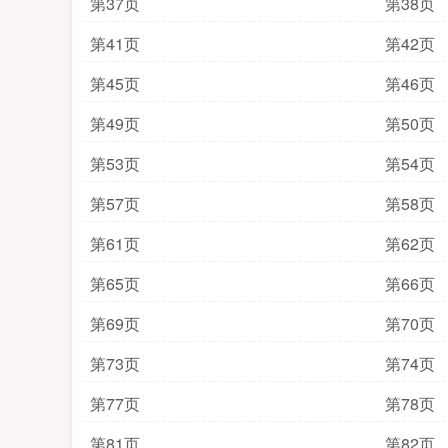
第37页
第38页
第41页
第42页
第45页
第46页
第49页
第50页
第53页
第54页
第57页
第58页
第61页
第62页
第65页
第66页
第69页
第70页
第73页
第74页
第77页
第78页
第81页
第82页