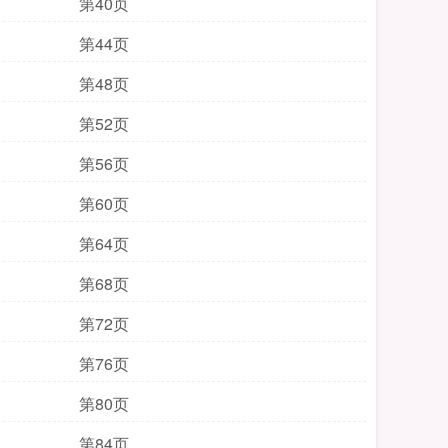
第40页
第44页
第48页
第52页
第56页
第60页
第64页
第68页
第72页
第76页
第80页
第84页