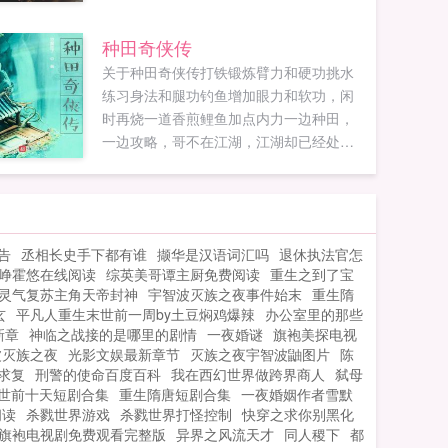
点。后来他就像遇到了猫薄荷的猫，真香
了！荒岛求生。别人为了一颗椰子打破
种田奇侠传
头，有了凌柒，沐秋白喝着红酒吃牛排。
关于种田奇侠传打铁锻炼臂力和硬功挑水
地底世界。别人呼吸都成问题。凌柒用捡
练习身法和腿功钓鱼增加眼力和软功，闲
来的垃圾组装各种黑科技，沐秋白吹着空
时再烧一道香煎鲤鱼加点内力一边种田，
调吃西瓜。凌柒在生存游戏中是个拳打南
一边攻略，哥不在江湖，江湖却已经处处
山斑斓虎，脚踢北海混江龙的全能大佬。
都是哥的传说。...
她用自制的火焰喷射器横扫虫族，化身女
版泰山，从泰坦巨兽口中夺食求生艰难，
想给大佬当腿部挂件的人越来越多。沐秋
白忍无可忍亮出尖牙利爪将又甜又软的专
告
丞相长史手下都有谁
撷华是汉语词汇吗
退休执法官怎
属小管家变成了沐夫人。如果您喜欢喵系
峥霍悠在线阅读
综英美哥谭主厨免费阅读
重生之到了宝
帝少和薄荷管家的生存游戏，别忘记分享
灵气复苏主角天帝封神
宇智波灭族之夜事件始末
重生隋
给朋友...
玄
平凡人重生末世前一周by土豆焖鸡爆辣
办公室里的那些
新章
神临之战接的是哪里的剧情
一夜婚谜
旗袍美探电视
波灭族之夜
光影文娱最新章节
灭族之夜宇智波鼬图片
陈
求复
刑警的使命百度百科
我在西幻世界做跨界商人
弑母
世前十天短剧合集
重生隋唐短剧合集
一夜婚姻作者雪默
阅读
杀戮世界游戏
杀戮世界打怪控制
快穿之求你别黑化
旗袍电视剧免费观看完整版
异界之风流天才
同人稷下
都