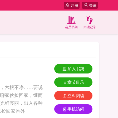
注册
登录
会员书架
阅读记录
加入书架
章节目录
，六根不净……要说
聊家伙捡回家，继而
立即阅读
光鲜亮丽，出入各种
手机访问
年才俊。由于经营娱乐公司，被各色风情的型男美 祸水捡回家番外