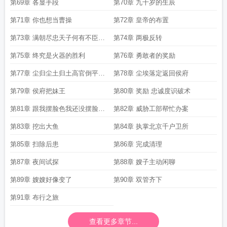
第69章 各显手段
第70章 九千岁的生辰
第71章 你也想当曹操
第72章 皇帝的布置
第73章 满朝尽忠天子何有不臣之
第74章 两极反转
人
第75章 终究是火器的胜利
第76章 勇敢者的奖励
第77章 尘归尘土归土高官倒平民
第78章 尘埃落定返回侯府
饱
第79章 侯府把妹王
第80章 奖励 忠诚度识破术
第81章 跟我摆脸色我还没摆脸色
第82章 威胁工部帮忙办案
呢
第83章 挖出大鱼
第84章 执掌北京千户卫所
第85章 扫除后患
第86章 完成清理
第87章 夜间试探
第88章 嫂子主动闲聊
第89章 嫂嫂好像变了
第90章 双管齐下
第91章 布行之旅
查看更多章节...