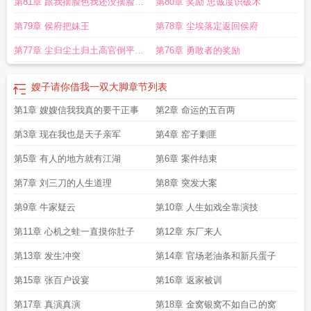
第81章 跟我摆脸色我还没摆脸色
第80章 奖励 忠诚度识破术
呢
第79章 侯府把妹王
第78章 尘埃落定返回侯府
第77章 尘归尘土归土高官倒平民
第76章 勇敢者的奖励
饱
嫂子请你借我一双大脚
章节列表
第1章 嫂嫂信我我真的要干正事
第2章 命运的五百两
第3章 现在我也是天子亲军
第4章 窑子剿匪
第5章 有人的地方就有江湖
第6章 案件结束
第7章 刘三刀的人生道理
第8章 突发大案
第9章 牛家疑云
第10章 人生如戏全靠演技
第11章 心机之蛙一直摸你肚子
第12章 东厂来人
第13章 发生冲突
第14章 官场老油条和新兵蛋子
第15章 张百户设宴
第16章 返家被训
第17章 真演真演
第18章 金窝银窝不如自己的窝