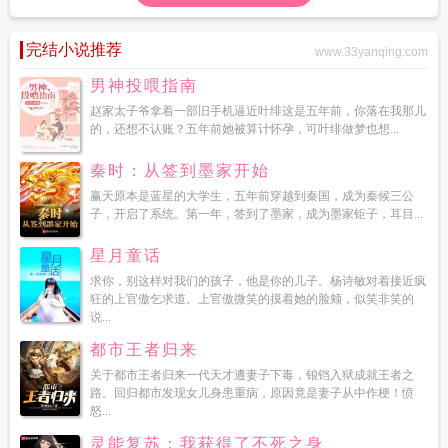
完结小说推荐
www.33yanqing.com
男神投喂指南
赵家太子爷拿着一部旧手机逼近叶绯这是五年前，你落在我那儿
的，还想不认账？五年前她被算计怀孕，可叶绯做梦也想...
秦时：从签到墨家开始
赢天原本是蓝星的大学生，五年前穿越到秦国，成为秦候三公
子，开启了系统。第一年，签到了墨家，成为墨家钜子，耳目...
星月童话
求你，别这样对我们的孩子，他是你的儿子。杨诗敏对着接近疯
狂的上官傲乞求道。上官傲微笑的摸着她的脸颊，似笑非笑的
说...
都市王者归来
关于都市王者归来一代天才遭妻子下毒，锒铛入狱成就王者之
路。回归都市发现女儿身患重病，原因竟是妻子从中作梗！愤
怒...
灵能复苏：我获得了不死之身