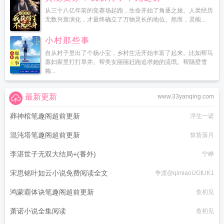
从三十八亿年前的竞赛场起跑，生命开始了角逐之旅。人类经历
无数兴衰演化，才最终确立了万物灵长的地位。然而，灵能...
小村那些事
自从村子里出了个杨小宝，乡村生活开始丰富了起来。比如帮马
寡妇家里打打旱井。帮美女丽丽赶跑追求她的流氓。帮隔壁雪
梅...
最新更新
www.33yanqing.com
葬神棺笔趣阁超前更新
浮生一诺
混沌塔笔趣阁超前更新
惊蛰落月
李湛世子无双大结局+(番外)
宁峥
宋思铭叶如云小说免费阅读全文
争渡@qimiaoUGtUK1
鸿蒙霸体诀笔趣阁超前更新
鱼初见
萧诺小说全集阅读
鱼初见