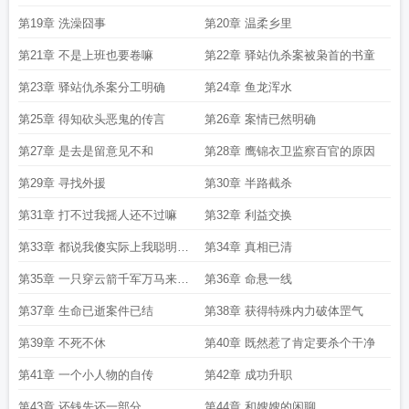
第19章 洗澡囧事
第20章 温柔乡里
第21章 不是上班也要卷嘛
第22章 驿站仇杀案被枭首的书童
第23章 驿站仇杀案分工明确
第24章 鱼龙浑水
第25章 得知砍头恶鬼的传言
第26章 案情已然明确
第27章 是去是留意见不和
第28章 鹰锦衣卫监察百官的原因
第29章 寻找外援
第30章 半路截杀
第31章 打不过我摇人还不过嘛
第32章 利益交换
第33章 都说我傻实际上我聪明了
第34章 真相已清
一批
第35章 一只穿云箭千军万马来相
第36章 命悬一线
见
第37章 生命已逝案件已结
第38章 获得特殊内力破体罡气
第39章 不死不休
第40章 既然惹了肯定要杀个干净
第41章 一个小人物的自传
第42章 成功升职
第43章 还钱先还一部分
第44章 和嫂嫂的闲聊