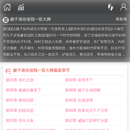
嫂子请你借我一双大脚
慕贤
/著
[权谋][论嫂子如何成为大明第一天使投资人][那些年我们白嫖过的贪官][从小旗官
到九千岁他爹的进阶之路]穿越到另一个时空的明朝，成了京城侯府每日游手好闲
不受宠的次子叶璟。此时王朝步入后期，幼帝被宦官迷惑，东厂权势滔天，内部
吏治腐败，民不聊生；外部强敌虎视眈眈；海外大航海时代即将开启。好在叶璟
觉醒金手指，加入锦衣卫后一路高升，铲除异己、整治贪官，带领明朝做大做
强，再创辉煌。当海上传来佛郎机炮响，叶璟拎着绣春刀登上宝船：郑和没打完
的仗我接着打，但先说好抢来的黄金先扣五百两！他的目标很纯粹：用《大明
嫂子请你借我一双大脚
最新章节
律》感化海盗，把司礼监哭坟业务拓展到北海道，让锦衣卫诏狱KPI冲上西洋！
嫂
第91章 布行之旅
第90章 双管齐下
子嫂子借你一双小手
嫂子借你一双巧手
歌曲嫂子借我一双大手
嫂子嫂子借你一
双小手的歌词
嫂子借我一双大脚歌词
嫂子借我一双小手歌词
借嫂嫂歌词
嫂嫂
第89章 嫂嫂好像变了
第88章 嫂子主动闲聊
借我五百两
嫂子 借你一双大脚
嫂子嫂子借你一双小手是什么歌
嫂子借你一副
身板
嫂子借我种生孩子
我当个锦衣卫可以吗
第87章 夜间试探
第86章 完成清理
第85章 扫除后患
第84章 执掌北京千户卫所
第83章 挖出大鱼
第82章 威胁工部帮忙办案