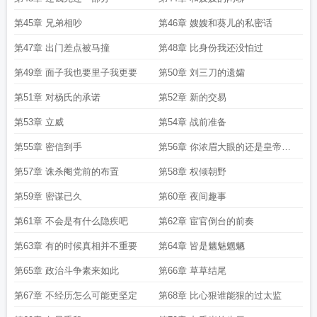
第45章 兄弟相吵
第46章 嫂嫂和葵儿的私密话
第47章 出门差点被马撞
第48章 比身份我还没怕过
第49章 面子我也要里子我更要
第50章 刘三刀的遗孀
第51章 对杨氏的承诺
第52章 新的交易
第53章 立威
第54章 战前准备
第55章 密信到手
第56章 你浓眉大眼的还是皇帝的
手下
第57章 诛杀阉党前的布置
第58章 权倾朝野
第59章 密谋已久
第60章 夜间趣事
第61章 不会是有什么隐疾吧
第62章 宦官倒台的前奏
第63章 有的时候真相并不重要
第64章 皆是魑魅魍魉
第65章 政治斗争素来如此
第66章 草草结尾
第67章 不经历怎么可能更坚定
第68章 比心狠谁能狠的过太监