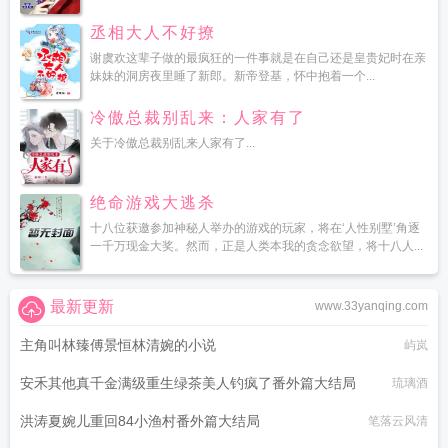
丞相大人不好撩
谢虞欢这辈子做的最疯狂的一件事就是在自己还是皇贵妃时在亲
妹妹的洞房夜里睡了新郎。新帝登基，怀中抱着一个...
冷傲总裁别乱来：人家有了
关于冷傲总裁别乱来人家有了...
绝命游戏大逃杀
十八位获邀参加神秘人举办的游戏的玩家，将在‘人性别墅’角逐
一千万现金大奖。然而，正是人类本我的贪念欲望，将十八人...
最新更新
www.33yanqing.com
主角叫林臻傅景恒林清婉的小说
屿岚
安禾其他真千金满级重生绿茶美人钓疯了番外篇大结局
琉璃酒
洪涛夏婉儿重回84小渔村番外篇大结局
笔落云风清