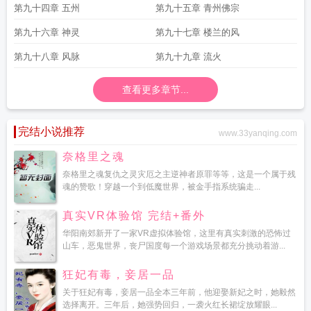
第九十四章 五州
第九十五章 青州佛宗
第九十六章 神灵
第九十七章 楼兰的风
第九十八章 风脉
第九十九章 流火
查看更多章节...
完结小说推荐
www.33yanqing.com
奈格里之魂
奈格里之魂复仇之灵灾厄之主逆神者原罪等等，这是一个属于残
魂的赞歌！穿越一个到低魔世界，被金手指系统骗走...
真实VR体验馆 完结+番外
华阳南郊新开了一家VR虚拟体验馆，这里有真实刺激的恐怖过
山车，恶鬼世界，丧尸国度每一个游戏场景都充分挑动着游...
狂妃有毒，妾居一品
关于狂妃有毒，妾居一品全本三年前，他迎娶新妃之时，她毅然
选择离开。三年后，她强势回归，一袭火红长裙绽放耀眼...