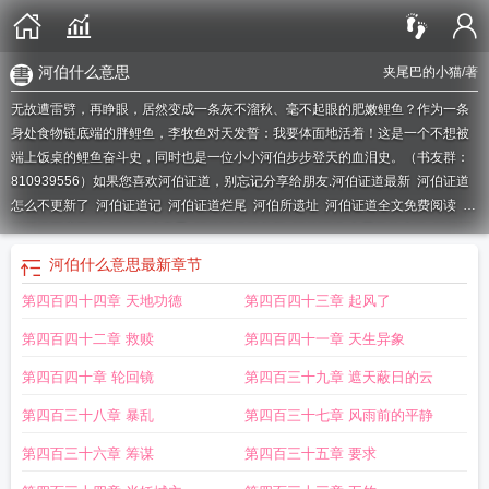
河伯什么意思
夹尾巴的小猫
/著
无故遭雷劈，再睁眼，居然变成一条灰不溜秋、毫不起眼的肥嫩鲤鱼？作为一条
身处食物链底端的胖鲤鱼，李牧鱼对天发誓：我要体面地活着！这是一个不想被
端上饭桌的鲤鱼奋斗史，同时也是一位小小河伯步步登天的血泪史。（书友群：
810939556）如果您喜欢河伯证道，别忘记分享给朋友.
河伯证道最新
河伯证道
怎么不更新了
河伯证道记
河伯证道烂尾
河伯所遗址
河伯证道全文免费阅读
河
伯证道百度百科
河伯什么意思
河伯证道笔趣阁
河伯证道 夹尾巴的小猫
河伯证
道录
河泊证道
河伯证道有女主吗
河伯证道好看吗
河伯证道类似
河伯证道
河伯什么意思
最新章节
TXT
河伯正道
河伯证道笔趣阁最新章节免费阅读
河伯问道
河伯证道TXT合
第四百四十四章 天地功德
第四百四十三章 起风了
集
河伯证道笔趣趣
河伯证道txt
第四百四十二章 救赎
第四百四十一章 天生异象
第四百四十章 轮回镜
第四百三十九章 遮天蔽日的云
第四百三十八章 暴乱
第四百三十七章 风雨前的平静
第四百三十六章 筹谋
第四百三十五章 要求