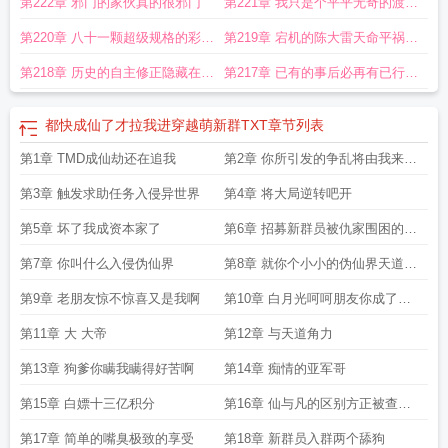
第222章 邪门的家伙真的很邪门
第221章 我只是个平平无奇的渡劫
期罢了
第220章 八十一颗超级规格的彩珠
第219章 宕机的陈大雷天命平祸项
项链逸哥又变态了
目阿逸你真出息了
第218章 历史的自主修正隐藏在幻
第217章 已有的事后必再有已行的
星洞天深处的院子
事后必再行
都快成仙了才拉我进穿越萌新群TXT
章节列表
第1章 TMD成仙劫还在追我
第2章 你所引发的争乱将由我来平
息
第3章 触发求助任务入侵异世界
第4章 将大局逆转吧开
第5章 坏了我成资本家了
第6章 招募新群员被仇家围困的方
正
第7章 你叫什么入侵伪仙界
第8章 就你个小小的伪仙界天道也
想拦我让成仙劫来
第9章 老朋友惊不惊喜又是我啊
第10章 白月光呵呵朋友你成了光
的傀儡
第11章 大 大帝
第12章 与天道角力
第13章 狗爹你瞒我瞒得好苦啊
第14章 痴情的亚军哥
第15章 白嫖十三亿积分
第16章 仙与凡的区别方正被查水
表
第17章 简单的嘴臭极致的享受
第18章 新群员入群两个舔狗