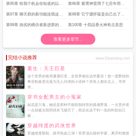
一些
第95章 给我个机会你知道的以前
第96章 紫霄神雷用了七百年而混
我没得选
沌神雷只用了不到一年
第97章 聊天群的新功能连我这个
第98章 它宁愿怀疑是自己出了问
三把手都瞒着
题也不愿意怀疑我
第99章 拙劣的模仿者新进群的小
第100章 十四品香火神有点意思
萌新
查看更多章节...
完结小说推荐
www.33yanqing.com
重生：天王巨星
这个世界的格局遭遇巨变，全世界都在说华夏语！曾一度辉煌的
粤语歌曲竟沦落为无人问津的小语种？所有人都在北上，寻求
华...
穿书女配男主的小冤家
如花是只鬼，她还是那种不能投胎转世的孤魂野鬼，一次意外差
一点就被太阳照得灰飞烟灭了，然后在这千钧一发的时刻自己
被...
穿越纬度的武侠世界
穿越维度限制，踏寻热血江湖！世界顶尖级科学家，离开时都曾