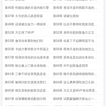
还是更喜欢你那桀骜不驯的样子
第45章 性能拉满的天道内核引擎
第46章 资深天道对萌新天道的经
验传授
第47章 今天的风儿甚是喧嚣
第48章 请诸位渡劫
第49章 还请诸位奋力一搏或有一
第50章 以后不要再给我发消息了
条生路
我怕群主误会
第51章 方正得了MVP
第52章 老怀欣慰的陈逸方正又得
了MVP
第53章 逸哥你有看到他们吗
第54章 你真了不起啊简直不当人
子
第55章 卡战力要求群主牛而逼之
第56章 西海天道的谋划他怎么在
抱着混沌神雷吸啊
第57章 给我你演化的次仙道本源
第58章 原来这是自由任务你白嫖
我呢
第59章 牧尘被上门查水表热闹的
第60章 对不起陈逸是我哥
公共大区
第61章 三拳干碎反骨我真是老实
第62章 聊天群高级情报聪明的古
人
源
第63章 被拷问的古源老东西们就
第64章 这么勇希望吃灰已久的御
是精啊
劫大戟能派上用场
第65章 相互背刺的新群员还是最
第66章 方正又是MVP来自尊贵的
欣赏方正
二群群主私聊信息
第67章 你算哪根葱也配指示我
第68章 试图蒙骗聊天群会心一笑