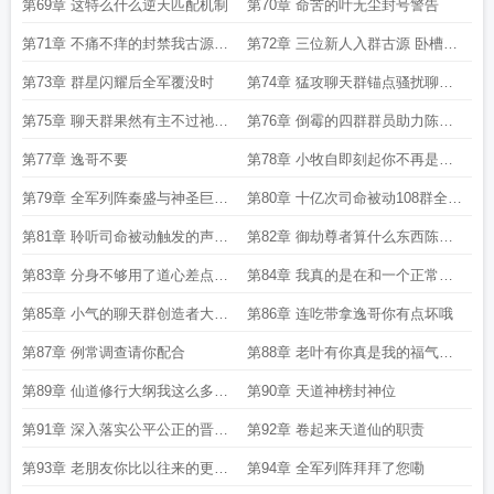
的叶无尘
第69章 这特么什么逆天匹配机制
第70章 命苦的叶无尘封号警告
第71章 不痛不痒的封禁我古源不
第72章 三位新人入群古源 卧槽我
是废物
怎么成群主了
第73章 群星闪耀后全军覆没时
第74章 猛攻聊天群锚点骚扰聊天
群检测系统
第75章 聊天群果然有主不过祂好
第76章 倒霉的四群群员助力陈逸
像睡着了
摸清驱邪副本秘境
第77章 逸哥不要
第78章 小牧自即刻起你不再是紫
薇人而是来自M78星云的光之人
第79章 全军列阵秦盛与神圣巨龙
第80章 十亿次司命被动108群全体
安贞儿不得不说的故事
群员的首次面基
第81章 聆听司命被动触发的声音
第82章 御劫尊者算什么东西陈逸
竟然还有如此勇猛的部将
全体分身到场
第83章 分身不够用了道心差点崩
第84章 我真的是在和一个正常人
溃的叶无尘
做斗争吗
第85章 小气的聊天群创造者大气
第86章 连吃带拿逸哥你有点坏哦
的陈逸
第87章 例常调查请你配合
第88章 老叶有你真是我的福气直
接爬到了三把手的位置
第89章 仙道修行大纲我这么多年
第90章 天道神榜封神位
的修行 是歪门邪道
第91章 深入落实公平公正的晋升
第92章 卷起来天道仙的职责
机制
第93章 老朋友你比以往来的更快
第94章 全军列阵拜拜了您嘞