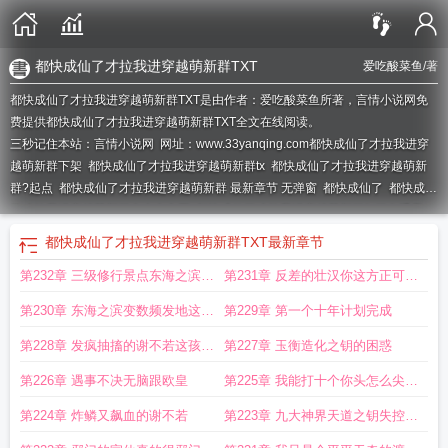
都快成仙了才拉我进穿越萌新群TXT
爱吃酸菜鱼
/著
都快成仙了才拉我进穿越萌新群TXT是由作者：爱吃酸菜鱼所著，言情小说网免
费提供都快成仙了才拉我进穿越萌新群TXT全文在线阅读。
三秒记住本站：言情小说网 网址：www.33yanqing.com
都快成仙了才拉我进穿
越萌新群下架
都快成仙了才拉我进穿越萌新群tx
都快成仙了才拉我进穿越萌新
群?起点
都快成仙了才拉我进穿越萌新群 最新章节 无弹窗
都快成仙了
都快成仙
了才拉我进穿越萌新群全本中文网
都快成仙了才拉我进穿越萌新群?(群有通天
代)
都快成仙了才拉我进穿越萌新群笔趣阁
你说让我当太子txt
都快成仙了才拉
都快成仙了才拉我进穿越萌新群TXT
最新章节
我进穿越萌新群主角陈逸
都快成仙了才拉我进穿越萌新群?(1-393)
都快成仙了
第232章 三级修行景点东海之滨不
第231章 反差的壮汉你这方正可真
才拉我进穿越萌新群番茄
都快成仙了才拉我进穿越萌新群拼音
都快成仙了 你让
我回去当太子
都快成仙了才拉我进穿越萌新群?陈逸
都快成仙了才拉我进穿越萌
养闲人
会玩
第230章 东海之滨变数频发地这里
第229章 第一个十年计划完成
新群txt
都快成仙了才拉我进穿越萌新群TXT
都快成仙了才拉我进穿越萌新群?作
者
不养闲人
都快成仙了才拉我进穿越萌新群? 爱吃酸菜鱼
都快成仙了才拉我进穿越萌新
第228章 发疯抽搐的谢不若这孩子
第227章 玉衡造化之钥的困惑
群
都快成仙了才拉我进穿越萌新群八零txt
咋整吧
第226章 遇事不决无脑跟欧皇
第225章 我能打十个你头怎么尖尖
的
第224章 炸鳞又飙血的谢不若
第223章 九大神界天道之钥失控的
溟渊归墟