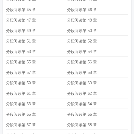
分段阅读第 45 章
分段阅读第 46 章
分段阅读第 47 章
分段阅读第 48 章
分段阅读第 49 章
分段阅读第 50 章
分段阅读第 51 章
分段阅读第 52 章
分段阅读第 53 章
分段阅读第 54 章
分段阅读第 55 章
分段阅读第 56 章
分段阅读第 57 章
分段阅读第 58 章
分段阅读第 59 章
分段阅读第 60 章
分段阅读第 61 章
分段阅读第 62 章
分段阅读第 63 章
分段阅读第 64 章
分段阅读第 65 章
分段阅读第 66 章
分段阅读第 67 章
分段阅读第 68 章