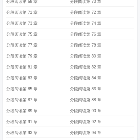
分段阅读第 69 章
分段阅读第 70 章
分段阅读第 71 章
分段阅读第 72 章
分段阅读第 73 章
分段阅读第 74 章
分段阅读第 75 章
分段阅读第 76 章
分段阅读第 77 章
分段阅读第 78 章
分段阅读第 79 章
分段阅读第 80 章
分段阅读第 81 章
分段阅读第 82 章
分段阅读第 83 章
分段阅读第 84 章
分段阅读第 85 章
分段阅读第 86 章
分段阅读第 87 章
分段阅读第 88 章
分段阅读第 89 章
分段阅读第 90 章
分段阅读第 91 章
分段阅读第 92 章
分段阅读第 93 章
分段阅读第 94 章