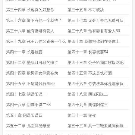
第三十四章 长容真的好想你
第三十五章 不可或缺
第三十六章 殿下有他一个就够了
第三十七章 无处可去也无处可归
第三十八章 他有妻君有爱人
第三十八章 他有妻君有爱人50
第三十九章 死王八你又跑来干什么
第四十章 我想把你刻在身体上
第四十一章 长容就要
第四十一章 长容就要54
第四十二章 墨归月可耻的懂了
第四十三章 公子给我口软饭吃吧
第四十四章 欺男霸女肆意妄为
第四十五章 不这是饯行酒
第四十五章 不这是饯行酒59
第四十六章 你该庆幸你是那家伙的
阿父
第四十七章 阴谋阳谋一
第四十八章 阴谋阳谋二
第四十八章 阴谋阳谋二63
第四十九章 阴谋阳谋三
第五十章 阴谋阳谋四
第五十一章 转变
第五十二章 儿臣拜见母皇
第五十三章 共一百鞭孤就问你服不