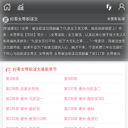
好看女尊权谋文
水墨青笺
/著
[穿越重生]《女尊：被迫权谋后我躺赢了/九皇女又美又飒，疯批病娇都爱上》作
者：水墨青笺【完结】简介：（女尊谋权，女主最强，认真起来心狠手辣大美人X
各路偏执美娇夫）“九皇女言行不轨，犯下大无礼之事……”一堆废话，我被流放荒
凉北疆劳改。如果不是为了收拢北疆的人心，她才不来。于是耗费三年在北疆打
下民心与战
权谋女尊文
女尊推荐
女尊被迫权谋后我躺赢了第117章
女尊被迫权
谋后我躺赢了免费阅读
女尊被迫权谋后我躺赢了
被迫入宫后她权倾朝野
女尊权
谋文
好看女尊权谋文
女尊GL权谋文必读书单
女尊 权谋
女尊权谋文推荐
女尊
好看女尊权谋文
最新章节
被迫权谋后我躺赢了 水墨青笺
女尊权谋排行榜
女尊世界的我
女尊世界的我被
第306章
第305章
迫成为人夫
好看的女尊权谋
女尊谋权文推荐
被迫成为人夫免费阅读
女尊权谋
虐文
女尊 弄权
女尊被迫权谋后我躺赢了全文
女尊权谋
女尊np被迫
女尊被迫
第238章 皇家亦有情
第237章 番外乌苏染二
权谋后我躺赢了讲的啥
女尊被迫每天
女尊谋权虐文
女尊权谋推荐
第236章 番外 乌苏染一
第235章 番外 颜祈安301
第235章 番外 颜祈安
第234章 番外 褚钰
第233章 番外 夜景行298
第233章 番外 夜景行