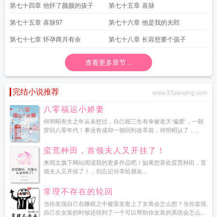
第七十四章 他怀了颜颜的孩子
第七十五章 喜脉
第七十五章 喜脉97
第七十六章 他是我的夫郎
第七十七章 怀孕两月有余
第七十八章 长容想要个孩子
查看更多章节...
完结小说推荐
www.33yanqing.com
八零福运小娇妻
何明昭有生之年从未想过，自己能三生有幸被老天‘偏爱’，一朝
穿回八零年代！事业有成却一朝回到改革前，何明昭认了，...
蛮荒种田，首领夫人又开挂了！
来阅文旗下网站阅读我的更多作品吧！如果您喜欢蛮荒种田，首
领夫人又开挂了！，别忘记分享给朋友...
常理不存在的轮回
当你发现自己在睡眠之中被室友套上了女装会怎么想？当你发现
自己在女装的时候还得到了一个可以帮助你女装的系统会怎么...