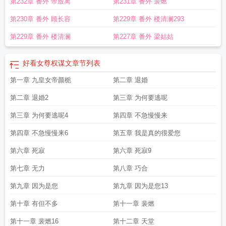
第232章 番外 帝殷离
第231章 番外 裴燃
第230章 番外 顾长容
第229章 番外 楼清澜293
第229章 番外 楼清澜
第227章 番外 梁姑姑
好看女尊权谋文
章节列表
第一章 九皇女帝颜栀
第二章 退婚
第二章 退婚2
第三章 为何要逃呢
第三章 为何要逃呢4
第四章 不急慢慢来
第四章 不急慢慢来6
第五章 我是真的很爱您
第六章 死寂
第六章 死寂9
第七章 无力
第八章 巧合
第九章 因为是您
第九章 因为是您13
第十章 有但不多
第十一章 裴燃
第十一章 裴燃16
第十二章 天堂