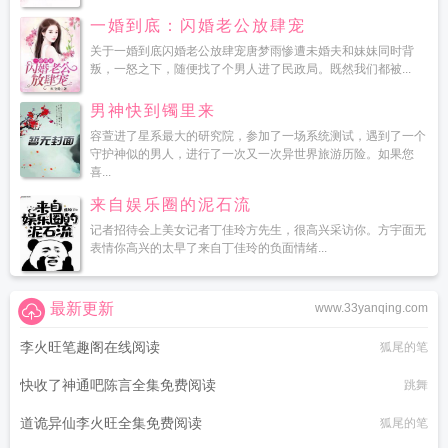
一婚到底：闪婚老公放肆宠
关于一婚到底闪婚老公放肆宠唐梦雨惨遭未婚夫和妹妹同时背
叛，一怒之下，随便找了个男人进了民政局。既然我们都被...
男神快到镯里来
容萱进了星系最大的研究院，参加了一场系统测试，遇到了一个
守护神似的男人，进行了一次又一次异世界旅游历险。如果您
喜...
来自娱乐圈的泥石流
记者招待会上美女记者丁佳玲方先生，很高兴采访你。方宇面无
表情你高兴的太早了来自丁佳玲的负面情绪...
最新更新
www.33yanqing.com
李火旺笔趣阁在线阅读
狐尾的笔
快收了神通吧陈言全集免费阅读
跳舞
道诡异仙李火旺全集免费阅读
狐尾的笔