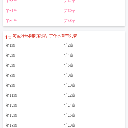
第63章
第62章
趣阁
海盐味的奶茶
海盐味奶糖
海盐味苏打饼干的功效
海盐味的拼音
海盐味瓜
子的功效与作用
海盐味冰淇淋是甜的还是咸的
海盐味乐事薯片
海盐味棒棒
第61章
第60章
糖
海盐味的夏天歌曲
海盐味苏打饼干糖尿病人能吃吗
海盐味薯片
海盐味的瓜
子吃了上不上火
海盐味瓜子表面有盐吃了有坏处吗
海盐味by阿阮有酒百度
海盐
第59章
第58章
味全文免费阅读
海盐味by阿阮有酒讲了什么
章节列表
第1章
第2章
第3章
第4章
第5章
第6章
第7章
第8章
第9章
第10章
第11章
第12章
第13章
第14章
第15章
第16章
第17章
第18章