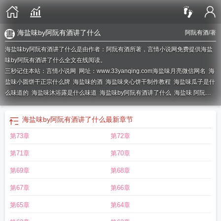
海盐味by阿阮有酒讲了什么
阿阮有酒
/著
海盐味by阿阮有酒讲了什么是由作者：阿阮有酒所著，言情小说网免费提供海盐
味by阿阮有酒讲了什么全文在线阅读。
三秒记住本站：言情小说网 网址：www.33yanqing.com
海盐味月亮微信网名
海
盐味小圆饼干正宗什么牌
海盐味的酒
海盐味夹心饼干制作教程
海盐味瓜子是什
么味道的
海盐味沐浴露是什么味道
海盐味by阿阮有酒讲了什么
海盐味 阿阮有
酒
海盐味饼干是咸的吗
海盐味阿阮有酒
海盐味冰淇淋
海盐味番外
海盐味麦片
糖尿病人能吃吗
海盐味瓜子好吃吗
海盐味暗恋
海盐味麦片
海盐味蛋糕图片
海
海盐味by阿阮有酒讲了什么
最新章节
盐味苏打水
海盐味香水有哪些牌子
海盐味by阿阮有酒
海盐味汽水
海盐味用英
第73章
第72章
语怎么说
海盐味牛奶
海盐味雪糕
海盐味麦片为何要尽量少吃
海盐味by阿阮有
酒txt
海盐味酸奶
海盐味燕麦片什么牌子好
海盐味道
海盐味der鱼鱼
海盐味by
第71章
第70章
阿阮有酒讲的什么
海盐味雪糕图片
海盐味甜品
海盐味麦片吃了会胖吗
海盐味
巧克力好吃吗
海盐味的小兔纸开箱
海盐味的小兔纸
海盐味燕麦片的功效与作
第69章
第68章
用
海盐味威士忌
海盐味的夏天什么意思
海盐味阿阮有酒全文免费阅读
海盐味
第67章
第66章
by
海盐味柠檬糖
海盐味by阿阮有酒免费阅读
海盐味蛋糕好吃吗
海盐味蛋糕是
什么味道
海盐味鹰嘴豆
海盐味饮料
海盐味燕麦片糖尿病人能吃吗
海盐味苏打
第65章
第64章
饼干的热量
海盐味燕麦片热量高吗
外星人荔枝海盐味
海盐味by阿阮有酒阅读笔