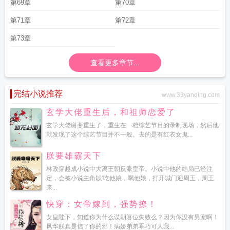
第69章
第70章
第71章
第72章
第73章
查看更多章节...
完结小说推荐
www.33yanqing.com
玄学大佬重生后，和祖师恋爱了
玄学大佬谢斐重生了，重生在一档综艺节目的录制现场，然后他
就发现了这个综艺节目并不一般。去的是有红衣女鬼...
朕要雄霸天下
林政穿越成小说中大离王朝反派皇帝。小说中他的结局已经注
定，会被小说主角以‘吃他娘，喝他娘，打开城门迎周王，周王
来...
快穿：女帝嫁到，强势撩！
女皇陛下，知道你为什么谋朝篡位失败么？因为你没有男宠啊！
风华朕真是信了你的邪！病娇弟弟乖巧可人我...