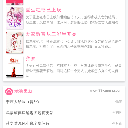
重生狂妻已上线
关于重生狂妻已上线前世她信错了人，落得家破人亡的结局，一
朝重生，废物草包一改从前，发誓要让他们好好尝尝人生艰难...
发家致富从三岁半开始
扶弟魔苟琪一朝穿成古代小女娃，谁承想这小女娃的父亲也是个
扶弟魔。祖母为了让三叔的儿子读书居然想让父亲将她...
救赎
丈夫在外风流快活，不顾家人生死，对妻儿也是漠不关心，成天
跟些混混花天酒地。面对这样一个男人，她该怎么办？何去何
从...
最新更新
www.33yanqing.com
宁宸大结局+(番外)
修果
鸿蒙霸体诀笔趣阁超前更新
鱼初见
苏文陆晚风小说全集阅读
苍月夜