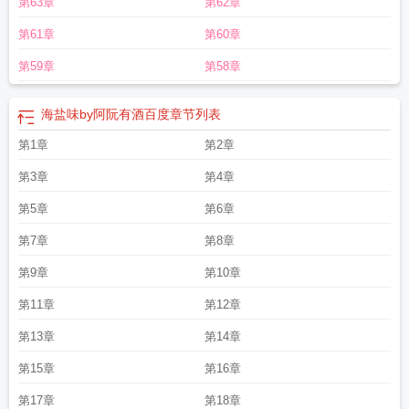
第63章
第62章
味苏打饼干的热量
海盐味麦片吃了会胖吗
海盐味柠檬糖
海盐味燕麦片热量高
吗
海盐味瓜子的功效与作用
海盐味甜品
海盐味饼干是咸的吗
海盐味苏打饼干
第61章
第60章
的功效
海盐味道
海盐味的小兔纸
海盐味的奶茶
海盐味by阿阮有酒阅读笔趣
阁
海盐味的夏天歌曲
海盐味燕麦片的功效与作用
海盐味瓜子是什么味道的
海
第59章
第58章
盐味雪糕
海盐味暗恋
海盐味by阿阮有酒百度
章节列表
第1章
第2章
第3章
第4章
第5章
第6章
第7章
第8章
第9章
第10章
第11章
第12章
第13章
第14章
第15章
第16章
第17章
第18章