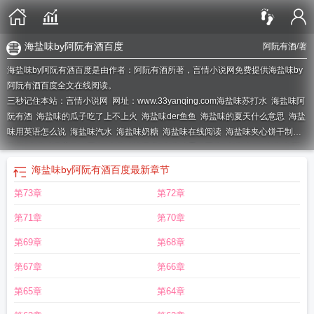
海盐味by阿阮有酒百度
阿阮有酒
/著
海盐味by阿阮有酒百度是由作者：阿阮有酒所著，言情小说网免费提供海盐味by
阿阮有酒百度全文在线阅读。
三秒记住本站：言情小说网 网址：www.33yanqing.com
海盐味苏打水
海盐味阿
阮有酒
海盐味的瓜子吃了上不上火
海盐味der鱼鱼
海盐味的夏天什么意思
海盐
味用英语怎么说
海盐味汽水
海盐味奶糖
海盐味在线阅读
海盐味夹心饼干制作
教程
海盐味月亮微信网名
海盐味冰淇淋
海盐味蛋糕图片
海盐味by
海盐味 阿
阮有酒
海盐味by阿阮有酒讲了什么
海盐味雪糕图片
海盐味薯片
海盐味麦片糖
海盐味by阿阮有酒百度
最新章节
尿病人能吃吗
海盐味by阿阮有酒讲的什么
海盐味威士忌
外星人荔枝海盐味
海
第73章
第72章
盐味乐事薯片
海盐味麦片
海盐味蛋糕好吃吗
海盐味香水有哪些牌子
海盐味by
阿阮有酒
海盐味by阿阮有酒百度
海盐味by阿阮有酒txt
海盐味番外
海盐味棒棒
第71章
第70章
糖
海盐味蛋糕是什么味道
海盐味冰淇淋是甜的还是咸的
海盐味瓜子表面有盐吃
了有坏处吗
海盐味燕麦片什么牌子好
海盐味小圆饼干正宗什么牌
海盐味苏打饼
第69章
第68章
干糖尿病人能吃吗
海盐味的小兔纸开箱
海盐味巧克力好吃吗
海盐味瓜子好吃
第67章
第66章
吗
海盐味的拼音
海盐味麦片为何要尽量少吃
海盐味饮料
海盐味全文免费阅
读
海盐味牛奶
海盐味沐浴露是什么味道
海盐味的酒
海盐味酸奶
海盐味by阿阮
第65章
第64章
有酒免费阅读
海盐味阿阮有酒全文免费阅读
海盐味燕麦片糖尿病人能吃吗
海盐