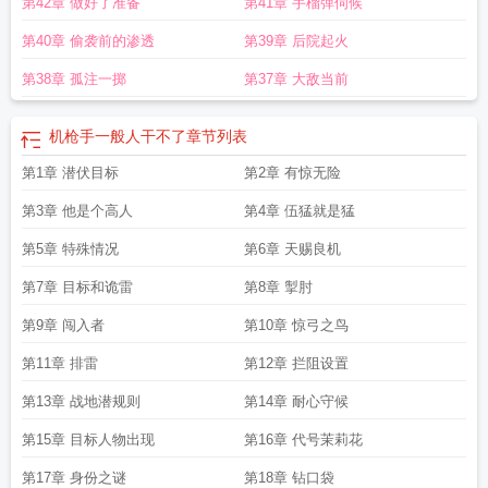
第42章 做好了准备
第41章 手榴弹伺候
第40章 偷袭前的渗透
第39章 后院起火
第38章 孤注一掷
第37章 大敌当前
机枪手一般人干不了
章节列表
第1章 潜伏目标
第2章 有惊无险
第3章 他是个高人
第4章 伍猛就是猛
第5章 特殊情况
第6章 天赐良机
第7章 目标和诡雷
第8章 掣肘
第9章 闯入者
第10章 惊弓之鸟
第11章 排雷
第12章 拦阻设置
第13章 战地潜规则
第14章 耐心守候
第15章 目标人物出现
第16章 代号茉莉花
第17章 身份之谜
第18章 钻口袋