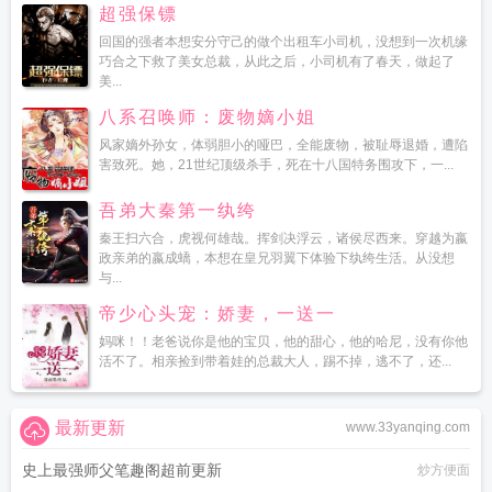
超强保镖
回国的强者本想安分守己的做个出租车小司机，没想到一次机缘
巧合之下救了美女总裁，从此之后，小司机有了春天，做起了
美...
八系召唤师：废物嫡小姐
风家嫡外孙女，体弱胆小的哑巴，全能废物，被耻辱退婚，遭陷
害致死。她，21世纪顶级杀手，死在十八国特务围攻下，一...
吾弟大秦第一纨绔
秦王扫六合，虎视何雄哉。挥剑决浮云，诸侯尽西来。穿越为嬴
政亲弟的嬴成蟜，本想在皇兄羽翼下体验下纨绔生活。从没想
与...
帝少心头宠：娇妻，一送一
妈咪！！老爸说你是他的宝贝，他的甜心，他的哈尼，没有你他
活不了。相亲捡到带着娃的总裁大人，踢不掉，逃不了，还...
最新更新
www.33yanqing.com
史上最强师父笔趣阁超前更新
炒方便面