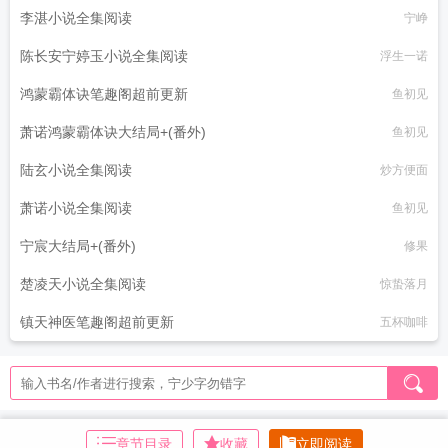
李湛小说全集阅读
宁峥
陈长安宁婷玉小说全集阅读
浮生一诺
鸿蒙霸体诀笔趣阁超前更新
鱼初见
萧诺鸿蒙霸体诀大结局+(番外)
鱼初见
陆玄小说全集阅读
炒方便面
萧诺小说全集阅读
鱼初见
宁宸大结局+(番外)
修果
楚凌天小说全集阅读
惊蛰落月
镇天神医笔趣阁超前更新
五杯咖啡
章节目录
收藏
立即阅读