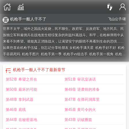
机枪手一般人干不了
飞山公子
/著
世界不太平，域外之国战火延烧，民不聊生。政府军、反政府军、地方民兵、民
族独立军和雇佣兵在战地发生错综复杂的利益纠葛战斗。和平，在枪林弹雨中从
来看不到希望。谁能真正消除战火，让渴望安宁的眼睛不再看到生命的恐惧……
如果您喜欢机枪手伍猛，别忘记分享给朋友.
女机枪手满天星
机枪手好不好
机枪
手容易死吗
机枪手图片
机枪手第一季
机枪手vs狙击手
机枪手第一视角
机枪手
是什么级别
机枪手的故事
机枪手在线观看
暗影机枪手
机枪手何龙
机枪手第一
季免费播放
机枪猛男
德国最强机枪手
kayleygunner机枪手
赛弗罗机枪手
机枪
机枪手一般人干不了
最新章节
手美国电影
重型机枪手3D
机枪手一般人干不了
狂野机枪手
一名普通的机枪
第52章 希望之所在
第51章 审讯室谈话
手
普通机枪手
机枪手一般能干几年
重型机枪手
机枪手游戏单机
普通的机枪
手
机枪手最容易牺牲吗
八路军机枪手图片
机枪手属于什么兵
Nicoledoshi机枪
第50章 最坏的可能
第49章 逆袭前的准备
手
班用机枪手职责
狂野机枪手3
第48章 拿到武器
第47章 在弹药洞库里
第46章 底线
第45章 黄司令的火
第44章 在秘密基地
第43章 识破圈套