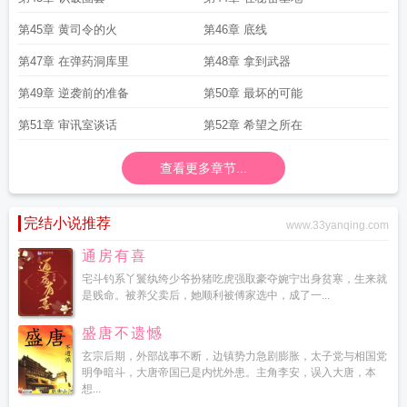
第45章 黄司令的火
第46章 底线
第47章 在弹药洞库里
第48章 拿到武器
第49章 逆袭前的准备
第50章 最坏的可能
第51章 审讯室谈话
第52章 希望之所在
查看更多章节...
完结小说推荐
www.33yanqing.com
通房有喜
宅斗钓系丫鬟纨绔少爷扮猪吃虎强取豪夺婉宁出身贫寒，生来就
是贱命。被养父卖后，她顺利被傅家选中，成了一...
盛唐不遗憾
玄宗后期，外部战事不断，边镇势力急剧膨胀，太子党与相国党
明争暗斗，大唐帝国已是内忧外患。主角李安，误入大唐，本
想...