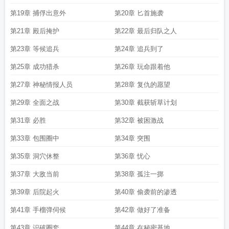
第19章 捕俘出意外
第20章 匕首施袭
第21章 殿后掩护
第22章 最后归队之人
第23章 等候追兵
第24章 追兵到了
第25章 成功猎杀
第26章 玩命跟着他
第27章 神秘情报人员
第28章 复仇的愿望
第29章 全面之战
第30章 截获斩草计划
第31章 必胜
第32章 被困激战
第33章 包围圈中
第34章 突围
第35章 洞穴休整
第36章 忧心
第37章 大敌当前
第38章 孤注一掷
第39章 后院起火
第40章 偷袭前的渗透
第41章 手榴弹伺候
第42章 做好了准备
第43章 识破圈套
第44章 在秘密基地