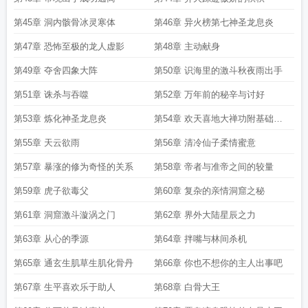
第45章 洞内骸骨冰灵寒体
第46章 异火榜第七神圣龙息炎
第47章 恐怖至极的龙人虚影
第48章 主动献身
第49章 夺舍四象大阵
第50章 识海里的激斗秋夜雨出手
第51章 诛杀与吞噬
第52章 万年前的秘辛与讨好
第53章 炼化神圣龙息炎
第54章 欢天喜地大禅功附基础设
定
第55章 天云欲雨
第56章 清冷仙子柔情蜜意
第57章 暴涨的修为奇怪的关系
第58章 帝者与准帝之间的较量
第59章 虎子欲毒父
第60章 复杂的亲情洞窟之秘
第61章 洞窟激斗漩涡之门
第62章 界外大陆星辰之力
第63章 从心的季源
第64章 拌嘴与林间杀机
第65章 通玄生肌草生肌化骨丹
第66章 你也不想你的主人出事吧
第67章 生平喜欢乐于助人
第68章 白骨大王