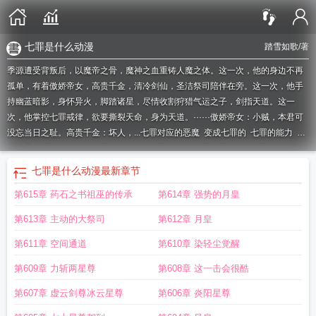
七罪是什么动漫
踏雪如歌
/著
季源遭受背叛后，以魔帝之骨，魔神之血重铸人魔之体。这一次，他的身边不再
孤单，有着傲娇帝女，高贵千金，清冷剑仙，圣洁祭司陪伴在旁。这一次，他手
持幽蓝暗影，身怀异火，脚踏诸星，尽情收割狩猎气运之子，剑指天道。这一
次，他掌控七罪戒律，欲要撕裂天命，身为天道。······傲娇帝女：小贼，本君可
没忘当日之耻。高贵千金：坏人，...
七罪对应的恶魔
变成七罪的
七罪的能力
变
身七罪
七罪变成了谁
七罪变成士道
七罪反转
主角是七罪的
从七罪开始的约
会
fixer七罪人
七罪是什么动漫
七罪的恶魔
七罪宗是哪七样
七罪百科
wf七罪
七罪是什么动漫
最新章节
去哪了
七罪从蜕变人魔之体开始
第615章 药石之书祖巫的传承
第614章 强势的月皇
第613章 主动的大祭司
第612章 月皇
第611章 空间通道
第610章 染轻尘觉醒
第609章 力斩两星尊
第608章 这一击会很酷
第607章 虚云剑尊冰云星尊
第606章 炎阳星尊