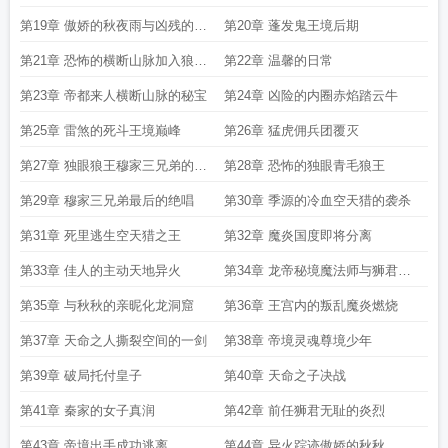
第19章 傲娇的秋夜雨与凶残的蓬
第20章 蓬发鬼王境后期
发鬼
第21章 恐怖的横断山脉加入狼牙
第22章 温馨的日常
佣兵团
第23章 帝都来人横断山脉的秘宝
第24章 凶险的内圈赤焰踏云牛
第25章 雷煞的死斗王境巅峰
第26章 猛虎佣兵团覆灭
第27章 独眼狼王穆家三兄弟的死
第28章 恐怖的独眼青毛狼王
斗
第29章 穆家三兄弟最后的绝唱
第30章 季源的冷血空天猎的袭杀
第31章 死里逃生空天猎之王
第32章 魔炎国度即将分离
第33章 佳人的主动天地异火
第34章 龙帝秘境魔法师与狮君的
激斗
第35章 与秋秋的亲昵化龙洞窟
第36章 王宫内的叛乱魔炎燃烧
第37章 天命之人撕裂空间的一剑
第38章 帝境灵魂尊境少年
第39章 破局托付皇子
第40章 天命之子决战
第41章 秦家的女子真润
第42章 前任狮君无耻的炎烈
第43章 帝境出手成功逃离
第44章 异火踪迹傲娇的秋秋