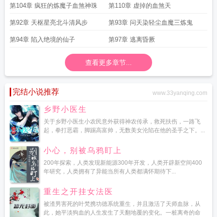
生
第104章 疯狂的炼魔子血煞神珠
第110章 虚掉的血煞天
第92章 天枢星亮北斗清风步
第93章 问天染轻尘血魔三炼鬼
第94章 陷入绝境的仙子
第97章 逃离昏厥
查看更多章节...
完结小说推荐
www.33yanqing.com
乡野小医生
关于乡野小医生小农民意外获得神农传承，救死扶伤，一路飞
起，拳打恶霸，脚踢高富帅，无数美女沦陷在他的圣手之下。...
小心，别被乌鸦盯上
200年探索，人类发现新能源300年开发，人类开辟新空间400
年研究，人类拥有了异能当所有人类都满怀期待下...
重生之开挂女法医
被渣男害死的叶梵携功德系统重生，并且激活了天师血脉，从
此，她平淡狗血的人生发生了天翻地覆的变化。一桩离奇的命