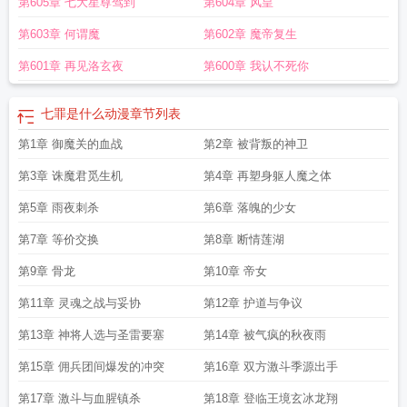
第605章 七大星尊驾到
第604章 风皇
第603章 何谓魔
第602章 魔帝复生
第601章 再见洛玄夜
第600章 我认不死你
七罪是什么动漫
章节列表
第1章 御魔关的血战
第2章 被背叛的神卫
第3章 诛魔君觅生机
第4章 再塑身躯人魔之体
第5章 雨夜刺杀
第6章 落魄的少女
第7章 等价交换
第8章 断情莲湖
第9章 骨龙
第10章 帝女
第11章 灵魂之战与妥协
第12章 护道与争议
第13章 神将人选与圣雷要塞
第14章 被气疯的秋夜雨
第15章 佣兵团间爆发的冲突
第16章 双方激斗季源出手
第17章 激斗与血腥镇杀
第18章 登临王境玄冰龙翔