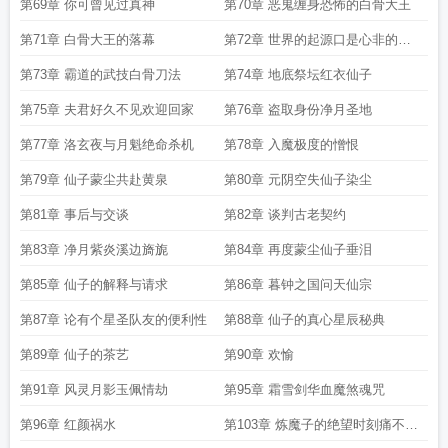
第69章 你可曾见过真神
第70章 恶鬼缠身恐怖的白骨大王
第71章 白骨大王的落幕
第72章 世界的起源口是心非的仙
子
第73章 霸道的武技白骨刀法
第74章 地底祭坛红衣仙子
第75章 夫君好久不见欢迎回家
第76章 盗取身份净月圣地
第77章 洛玄夜与月魁绝命杀机
第78章 入魔极度的憎恨
第79章 仙子蒙尘共赴黄泉
第80章 元阴空失仙子染尘
第81章 事后与交谈
第82章 谈判古老契约
第83章 净月紫炎溪边旖旎
第84章 再度蒙尘仙子垂泪
第85章 仙子的解释与请求
第86章 暮钟之国问天仙宗
第87章 论有个星圣队友的便利性
第88章 仙子的真心星辰秘典
第89章 仙子的茶艺
第90章 欢愉
第91章 风灵月影玉佩情劫
第95章 霜雪剑华血魔煞魂咒
第96章 红颜祸水
第103章 炼魔子的绝望时刻痛不欲