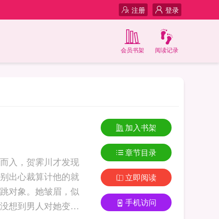
注册
登录
会员书架
阅读记录
加入书架
章节目录
而入，贺霁川才发现
别出心裁算计他的就
立即阅读
跳对象。她皱眉，似
手机访问
没想到男人对她变本