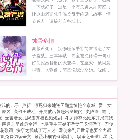
一下就好了！这是一个有关男人如何努力
让冰山老婆化作温柔贤妻的励志故事，情
节感人，请提前自备纸巾...
蚀骨危情
夏薇茗死了，沈修瑾亲手将简童送进了女
子监狱。三年牢狱，简童被沈修瑾一句好
好关照她折磨的大变样，甚至狱中被同意
捐肾。入狱前，简童说我没杀她。沈修瑾
不为所动。出狱后，简童说我杀了夏薇
茗，我有罪。沈修瑾铁青着脸你给我闭
嘴！不要再让我听到这句话！简童笑了真
的，我杀了夏薇茗，我坐了三年牢。简童
佐菲的儿子
燕祈
假死归来她逆天翻盘惊艳全京城
爱上女
逃了，沈修瑾找疯...
后原名
亮剑王成柱
开局被污蔑赶出皇城的
失败呀
道门
砚
受害者女儿揭露真相视频短剧
斗罗师尊比比东开局宠我
学园月之星谁最幸运
七零重生军婚不孕妻子又怀孕了
即使
花歌词
快穿之我成了万人迷
即使来到异世界也要全力讴
惊凰免费阅读全文
笨蛋小猫的倒霉瞬间
娱乐之全球巨星 免