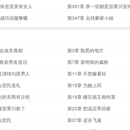
章 休息室里有女人
第351章 章一切都是贺霁川安
章 成功说服黎蝶
第347章 去找黎家小姐
不会放弃真相
第3章 熟悉的地方
半夜前男友造访
第7章 裴明珠的威胁
 装清纯勾搭男人
第11章 不想被看轻
 去贺氏送礼
第15章 为她上药
 吃的东西有古怪
第19章 睡完就互相伤害
 被贺霁川救了
第23章 把温迟带回家
 去贺氏
第27章 进步飞速