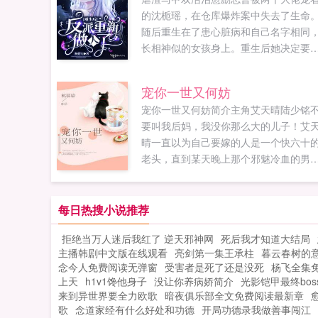
的沈栀瑶，在仓库爆炸案中失去了生命
随后重生在了患心脏病和自己名字相同
长相神似的女孩身上。重生后她决定要
好做人，为原主改变现状。一夜之间全
同学都瞧不起的怂包病秧子突然变了一
宠你一世又何妨
人？！前世，沈栀瑶比他大3岁，总是仰
宠你一世又何妨简介主角艾天晴陆少铭
着姐姐的身份欺负他，也会时不时的治
要叫我后妈，我没你那么大的儿子！艾
他。还会在顾言最需要的时候出现保护
晴一直以为自己要嫁的人是一个快六十
就是方式简单粗暴了些。重生后，顾言
老头，直到某天晚上那个邪魅冷血的男
她一见钟情。再次见面，他英雄救美，
将她抵在了门上，从此她的日子就。PO1
撒腿就跑。兄弟看不下去了，她就是个
脸红心跳（18wenhvip）提供宠你一世
不熟的白眼狼！顾言在他脑袋上敲了一
妨最新章节全文免费阅读！。...
每日热搜小说推荐
下，不许说她。（简介仅供参考，详情
里请）如果您喜欢重生后反派重新做人
拒绝当万人迷后我红了 逆天邪神网
死后我才知道大结局
了，别忘记分享给朋友...
主播韩剧中文版在线观看
亮剑第一集王承柱
暮云春树的
念今人免费阅读无弹窗
受害者是死了还是没死
杨飞全集
上天
h1v1馋他身子
没让你养病娇简介
光影铠甲最终bos
来到异世界要全力欧歌
暗夜俱乐部全文免费阅读最新章
歌
念道家经有什么好处和功德
开局功德录我做善事闯江