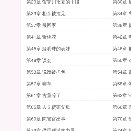
第29章 贺霁川报复的手段
第30章
第33章 相亲被撞见
第34章
第37章 带回家
第38章
第41章 斩桃花
第42章
第45章 裴明珠的表妹
第46章
第49章 误会
第50章
第53章 说谎被抓包
第54章
第57章 赛车
第58章
第61章 古董碎了
第62章
第65章 去见贺家父母
第66章
第69章 陈警官出事
第70章
第73章 借用帮派的力量
第74章