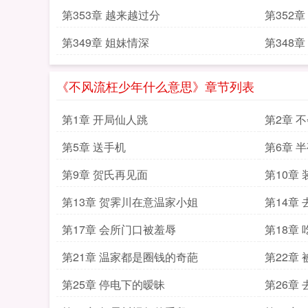
第353章 越来越过分
第352
第349章 姐妹情深
第348
《不风流枉少年什么意思》章节列表
第1章 开局仙人跳
第2章 
第5章 送手机
第6章 
第9章 贺氏再见面
第10章
第13章 贺霁川在意温家小姐
第14章
第17章 会所门口被羞辱
第18章
第21章 温家都是圈钱的奇葩
第22章
第25章 停电下的暧昧
第26章