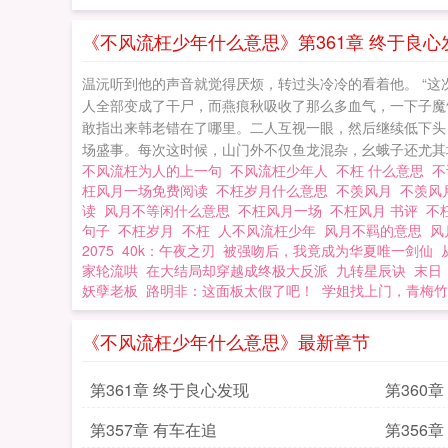
加厉，越来越离不
《不风流枉少年什么意思》第361章 终于良心
温沅听到他的声音就觉得厌烦，转过头冷冷的看着他。 “这次
人全部变成了干尸，而燕痕秋吸收了那么多血气，一下子魔
敢指出来韩老错在了哪里。二人互视一眼，然后继续低下头
场盛事。每次这时候，山门外不仅鱼龙混杂，幺蛾子还尤其地
不风流枉为人的上一句
不风流枉少年人
不枉 什么意思
不
枉风月一场免费阅读
不枉岁月什么意思
不羡风月
不羡风
读
风月不等闲什么意思
不枉风月一场
不枉风月 书评
不
句子
不枉岁月
不枉
人不风流枉少年
风月不羁的意思
风
2075
40k：午夜之刃
被强吻后，我竟成为华夏唯一剑仙
家轮流哄
在大结局却穿越成终极大反派
九转星辰诀
末日
妖孽老板
路明非：这面板太假了吧！
学姐找上门，青梅竹
《不风流枉少年什么意思》最新章节
第361章 终于良心发现
第360
第357章 有车在追
第356