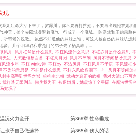
开她？“贺霁川，你能不能别再粘着我了？”贺霁川咬牙，
的关系，现在由我说了算！” 不枉风月
发现
我姐姐命大活下来了，贺霁川，你不要再打扰她，不要再出现她在她面前，她
气冲天，整个赤阳城凝聚着魔气，行成了一个魔域。 陈浩然和王鹤霖脸
，听韩老的说教。 虽然不知道他的妹妹是谁，可这人被自己的妹妹坑进封
多。几个明华谷和求是门的弟子去了栖真峰，...
谈风月
风月枉然是什么意思
不枉风流什么意思
不枉岁月是什么意思
月无边
人怎敢轻易白首
不枉风月txt
风月不等闲
风月不等闲是啥意思
枉风流少年
不枉 winky诗
不枉by
不沾风月
不枉风月不予辰
不风流枉
月不染的意思是
不枉是什么意思
不枉东风吹客泪下一句
风月不等闲怎
从村中高手到世界之巅
单机南北朝
武动之真正的武祖
我对大清忠不可
：我打造无限列车
佣兵我为王
被退婚后，她震惊了全星际
在魔法世界
马她慌了
章 温沅火力全开
第359章 性命垂危
章 让孩子自己做选择
第355章 伤人的话