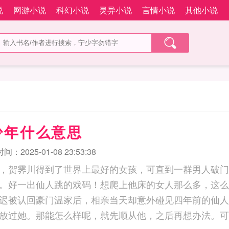
说
网游小说
科幻小说
灵异小说
言情小说
其他小说
少年什么意思
：2025-01-08 23:53:38
，贺霁川得到了世界上最好的女孩，可直到一群男人破门
。好一出仙人跳的戏码！想爬上他床的女人那么多，这么
迟被认回豪门温家后，相亲当天却意外碰见四年前的仙人
放过她。那能怎么样呢，就先顺从他，之后再想办法。可