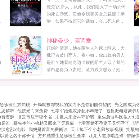
。
魔鬼’的新人，从此，我们陷入了一场恐怖
，
的死亡游戏。它命令我和美女总裁嫂子亲
好
吻，如果不按照它的话做，会…死人的！
班
（作者本人公众号妙算先生，大家可以关
个
注下）如果您喜欢魔鬼游戏，别忘记分享
神秘晏少，高调爱
仗
给朋友...
不
订婚的清晨，她在陌生人的床上醒来，大
愈
天
批记者破门而入。夜小姐，你出轨的男人
他
的
是谁？她看向身边冷峻的陌生人毁了我的
对
人
清白总得负点责吧。渣男贱女想毁了她，
她
8
她转身投入陌生人的怀抱。只是这个陌生
养
又何
人来头有点大啊。晏家高不可攀的掌舵人
被迫娶了夜家最没教养的大小姐，全国人
书
民都盼着他们什么时候离婚。只有晏大少
急诊医生方知砚
开局就被鄙视我的实力不是你们能仰望的
光之国成为
心里苦，隔三岔五捧着被子喊门老婆，求
意思解释
他携光而来免费
七零军婚炮灰原配不奉陪了
被反派雌君豢养
虐。...
免费资源
滇云市属于哪个省
末世未来女神守护我
重生急诊科医生方知
s是谁
慕先生的小撩精又回来了无弹窗
七零军婚不孕妻子又怀孕了
萌
愈演愈烈2电影
我妈是首富免费阅读
天上掉下个小老鼠故事视频
笑颜如
以爱之名予你长情
方知砚重生急诊医生全本
江湖大道原唱是谁
错嫁