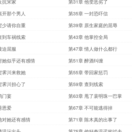
 反抗宋家
第31章 他变恶劣了
 离开那个男人
第35章 一封恐吓信
 贺少请你自重
第39章 原生家庭的屈辱
 查到车祸线索
第43章 他掌控全局
 被迫屈服
第47章 情人做什么都行
 对她似乎还有感情
第51章 醉酒纠缠
 贺霁川来救她
第55章 带回家惩罚
 贺霁川担心了
第59章 查到线索
 鸿门宴
第63章 甩了裴明珠一巴掌
 秀恩爱
第67章 不可能逃得掉
 他对她还有感情
第71章 陈木真的出事了
 替温沅出头
第75章 他好奇温迟的过去