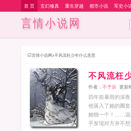
首 页
玄幻修真
重生穿越
都市小说
军史小
言情小说网
言情小说网
>
不风流枉少年什么意思
不风流枉
作者：
不予辰
更新时间
四年前暴雨的深夜
他落入了她的圈套
她独一个！……温
乎发现对方并不想