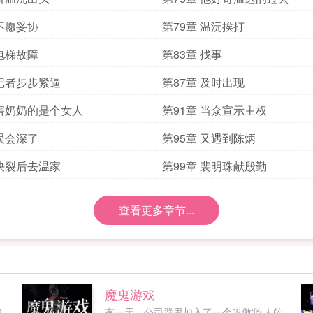
 不愿妥协
第79章 温沅挨打
 电梯故障
第83章 找事
 记者步步紧逼
第87章 及时出现
 害奶奶的是个女人
第91章 当众宣示主权
 误会深了
第95章 又遇到陈炳
 决裂后去温家
第99章 裴明珠献殷勤
查看更多章节...
魔鬼游戏
着
有一天，公司群里加入了一个叫做‘吃人的