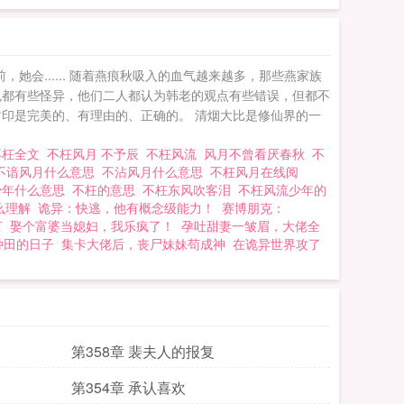
将人按在怀里，“我们
会...... 随着燕痕秋吸入的血气越来越多，那些燕家族
色都有些怪异，他们二人都认为韩老的观点有些错误，但都不
印是完美的、有理由的、正确的。 清烟大比是修仙界的一
不枉全文
不枉风月 不予辰
不枉风流
风月不曾看厌春秋
不
不谙风月什么意思
不沾风月什么意思
不枉风月在线阅
少年什么意思
不枉的意思
不枉东风吹客泪
不枉风流少年的
么理解
诡异：快逃，他有概念级能力！
赛博朋克：
言
娶个富婆当媳妇，我乐疯了！
孕吐甜妻一皱眉，大佬全
种田的日子
集卡大佬后，丧尸妹妹苟成神
在诡异世界攻了
第358章 裴夫人的报复
第354章 承认喜欢