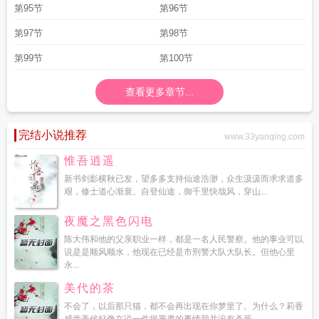
第95节
第96节
第97节
第98节
第99节
第100节
查看更多章节...
完结小说推荐
www.33yanqing.com
惟吾逍遥
新书剑影横秋已发，望多多支持仙途浩渺，众生汲汲而求求道多
艰，修士道心渐衰。自登仙途，御千里快哉风，穿山...
夜魔之黑色闪电
陈大伟和他的父亲职业一样，都是一名人民警察。他的事业可以
说是是顺风顺水，他现在已经是市刑警大队大队长。但他心里
永...
美代的茶
不会了，以后那只猫，都不会再出现在你梦里了。为什么？莉香