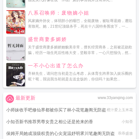
感觉美代好像在说一件很严肃的事情我并没有杀死...
八系召唤师：废物嫡小姐
风家嫡外孙女，体弱胆小的哑巴，全能废物，被耻辱退婚，遭陷
害致死。她，21世纪顶级杀手，死在十八国特务围攻下，一...
盛世商妻多媚娇
关于盛世商妻多媚娇她貌美非常，擅长经营商务，之前被迟勋欺
骗，经历一场生死后性格大变，坚毅非常，一心只想报仇，然...
一不小心出道了怎么办
齐林先生，请问您当初是怎么考虑，从体育生跨界加入娱乐圈的
呢？呃，我说我当初就是去送盒饭的，你信吗？如果您...
最新更新
www.33yanqing.com
小师妹收手吧修仙界都被你买了林小花笔趣阁无防盗
橙汁爱上玉米花
小知否新书推荐男尊女贵之相公还是抢来的香
小知否
保姆开局她成顶级权贵的心尖宠温妤明霁川笔趣阁无防盗
乖乖盛放