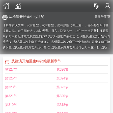
从群演开始重生by决绝
青丘千夜
/著
【精神发疯文学，没有原型，没有原型，没有原型（讲三遍），请不要在评论区
提真人哦。金手指奇大，cp沈天青。日六，防盗八十，上午十一点更新】江繁星
八岁时候看见律政电视剧里的帅哥美女环游世界谈恋爱..
当明星从跑龙套开始by青
丘千夜
当明星从跑龙套开始笔趣阁
当明星从跑龙套开始免费阅读
从跑龙套开始
的明星
当明星从跑龙套开始cp是谁
当明星从跑龙套开始什么时候在一起
当明星
从跑龙套开始TXT资源
当明星从跑龙套开始TXT
当明星从跑龙套开始讲的什
么
当明星从跑龙套开始txt
当明星从跑龙套开始免费TXT
当明星从跑龙套开始剧
从群演开始重生by决绝
最新章节
透
当明星从跑龙套开始 青丘千夜
当明星从跑龙套开始晋江文学城
当明星从跑
第327节
第326节
龙套开始免费笔趣阁
当明星从跑龙套开始谁是攻
当明星从跑龙套开始晋江
当明
星从跑龙套开始百度
当明星从跑龙套开始by青丘千夜全文免费阅读
当明星从跑
第325节
第324节
龙套开始全文免费阅读
当明星从跑龙套开始格格党
当明星从跑龙套开始免费
当
明星从跑龙套开始广播剧
当明星从跑龙套开始在线阅读
当明星从跑龙套开始青
第323节
第322节
丘千夜
第321节
第320节
第319节
第318节