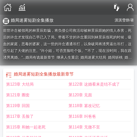
婚局迷雾短剧全集播放
淇淇雪饼
/著
前世许念被假死的林景辰欺骗，将负债公司救活却被林景辰跟她的情人杀害，死
后的许念才发现自己早已入了局。带着不甘的许念重回到林景辰假死的时候，吸
血的家庭，恶毒的婆家，这一世的许念通通吊打，以身破局将渣男逼出吊打，这
也引起了大佬的注意。“许小姐，可否赏脸吃个饭。”“不了，现在没时间，我在跟
渣男离婚。”...
婚局有诡最新章节
继承人生重启
婚局迷雾大结局
婚局斩桃
婚局
迷心宋颜江云峥
她的离婚局
婚局退场免费观看全集
婚局有诡免费阅读
婚局迷
雾封面
婚局迷雾短剧
婚局有诡大结局
婚局有诡全文免费阅读
婚局惊变短剧
婚
婚局迷雾短剧全集播放
最新章节
局迷雾
婚局有诡异免费阅读
误恋闪婚局
婚局迷雾短剧免费观看全集高清版
婚
第123章 大结局
第122章 这婚看来是结不成了
局惊变
婚局退场
婚局迷雾剧情介绍
婚局迷雾短剧全集播放
婚局有诡
婚局双
影
婚局迷雾短剧免费观看
婚局藏欲
审计局为什么是离婚局
婚局迷雾演员表
婚
第121章 圈套
第120章 见面
局迷雾1-40集免费
钟太的离婚局
婚局书
婚局游戏演员表
婚局有诡最新更新章
节第878章
婚局清醒择新生短剧
庶妹夺婚局
婚局有诡完结版
婚局迷心全文免
第119章 回国
第118章 篡改记忆
费阅读
婚局迷雾小三是谁
传总门外有六宝说是你崽崽大结婚局
婚局迷雾简
第117章 丢脸了
第116章 叫爸爸
介
婚局迷心温书俞
婚局迷心
婚局迷雾结局是什么
婚局游戏短剧在线观看
婚局
游戏短剧
婚局迷雾短剧60集在线观看
继承人生重启大结局
继承人生重启短剧抖
第115章 和她一起老死
第114章 无微不至
音上观
婚局迷雾短剧演员表
婚局寻心
千亿掌权人的订婚局
婚局游戏
继承人生