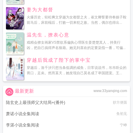
妻为大都督
火爆历史，轻松爽文穿越为女都督之夫，崔文卿誓要侍奉娘子鞍
前马后，床前榻后，打败一切来犯之敌。当然，偶尔也得出...
温先生，撩表心意
戏精会撩女画家VS禁欲系偏执心理医生姜楚楚其人，持美行
凶，把自己搞得声名狼藉。她见到喜欢的定要染指一番，可偏...
穿越后我成了陛下的掌中宝
穿越后，洛千汐只想当条低调的咸鱼，日常说说书，吊吊听众的
胃口，足矣。然而某天，她发现自己莫名成了举国团宠。王...
最新更新
www.33yanqing.com
陆玄史上最强师父大结局+(番外)
炒方便面
萧诺小说全集阅读
鱼初见
李湛小说全集阅读
宁峥