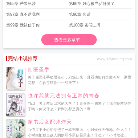
第95章 芒果冰沙
第96章 好心被当驴肝肺了
第97章 真不送我啊
第98章 套话
第99章 我错信了你
第100章 秦昭二号
查看更多章节...
完结小说推荐
www.33yanqing.com
仙医圣手
关于仙医圣手极限狂少，邪魅归来，且看他如何笑傲苍穹，纵横
花都，在软玉环香中一战天下！...
也许我就无法拥有正常的青春
YES！考上梦寐以求的大学了！青春啊～我来了！我昨晚梦到你
了哟～你说什么？梦到的都是真的？啊...
穿书后女配帅炸天
白依夕不小心胎穿进了一本书里面，小时候作天作地。什么？！
小时候把她当敌人的病弱小男孩是男主！什么？！小时候被...