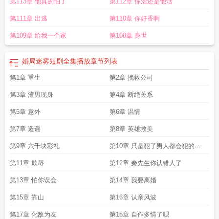
第113章 他真的怕了
第112章 你活还是他活
重启最新章节列表
第111章 出逃
第110章 你好香啊
第109章 给我一个家
第108章 身世
婚局迷雾短剧全集播放
章节列表
第1章 重生
第2章 挽救公司
第3章 渣男现身
第4章 断绝关系
第5章 意外
第6章 温情
第7章 造谣
第8章 英雄救美
第9章 六千块彩礼
第10章 只是犯了男人都会犯的错
误
第11章 欺辱
第12章 秦先生你认错人了
第13章 怕你误会
第14章 我要离婚
第15章 靠山
第16章 认亲风波
第17章 化敌为友
第18章 自作多情了呗