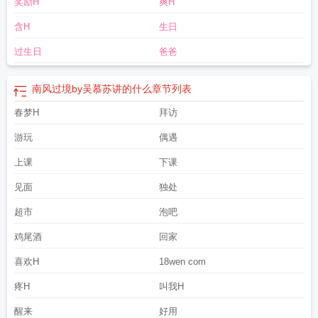
奖励H
爽H
含H
生日
过生日
爸爸
南风过境by吴慕苏讲的什么
章节列表
春梦H
拜访
游玩
偶遇
上课
下课
见面
独处
超市
泡吧
鸡尾酒
回家
喜欢H
18wen com
疼H
叫我H
醒来
好用