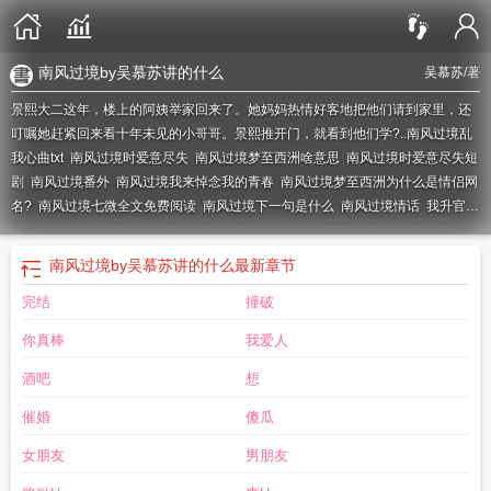
南风过境by吴慕苏讲的什么
吴慕苏
/著
景熙大二这年，楼上的阿姨举家回来了。她妈妈热情好客地把他们请到家里，还
叮嘱她赶紧回来看十年未见的小哥哥。景熙推开门，就看到他们学?..
南风过境乱
我心曲txt
南风过境时爱意尽失
南风过境梦至西洲啥意思
南风过境时爱意尽失短
剧
南风过境番外
南风过境我来悼念我的青春
南风过境梦至西洲为什么是情侣网
名?
南风过境七微全文免费阅读
南风过境下一句是什么
南风过境情话
我升官又
后悔 南风过境
南风过境结局
南风过境季慈
南风过境景熙程砚南
南风知我意2
南风过境by吴慕苏讲的什么
最新章节
完结
撞破
你真棒
我爱人
酒吧
想
催婚
傻瓜
女朋友
男朋友