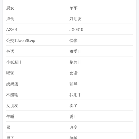
腐女
单车
摔倒
好朋友
A2301
JX0310
公交18wen⒙νiρ
偶像
色诱
难受H
小妖精H
别急H
喝粥
套话
姨妈痛
辅导
不能输
我用手
女朋友
卖了
午睡
诱H
累
改变
累了
偷拍