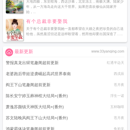
天地四极，东至暗海，西达沙幕，北至冻土，南极天渊。陆家少
年，从一方海岛走向这大千世界。如果您喜欢修仙从陆家开
始，...
有个总裁非要娶我
关于有个总裁非要娶我她一直都希望在大婚之夜把珍贵的自己送
给他，虽然羞涩但还是这样盼望着，然而他却要出国深造了…...
最新更新
www.33yanqing.com
警报真龙出狱笔趣阁超前更新
红透半边天
老婆跑后带娃逆袭崛起高武世界泰南
西戌辰
阎王下山笔趣阁超前更新
苍月夜
陈长安宁婷玉葬神棺大结局+(番外)
浮生一诺
萧逸苏颜镇天神医大结局+(番外)
五杯咖啡
苏文陆晚风阎王下山大结局+(番外)
苍月夜
鸿蒙霸体诀笔趣阁超前更新
鱼初见