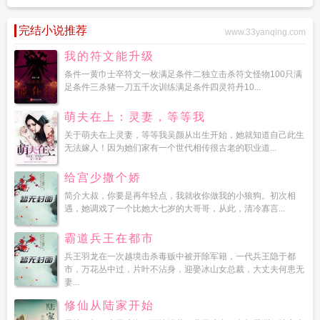
完结小说推荐
www.33yanqing.com
我的符文能升级
条件一黄巾士卒符文一枚满足条件二独立击杀符文怪物100只满
足条件三杀猪一刀五千次训练满足条件四灵符丹10...
萌夫在上：灵妻，等等我
关于萌夫在上灵妻，等等我吴颜从出生开始，她就知道自己此生
无法嫁人！因为她们家有一个世代相传很古老的职业道...
给宫少撒个娇
简介大叔，你要是再年轻点，我就收你做我的小狼狗。初次相
遇，她调戏了一个比她大七岁的大哥哥，从此，清冷寡言...
霸道兵王在都市
兵王羽龙在一次越境击杀毒贩中被开除军籍，一代兵王隐于都
市，万花丛中过，片叶不沾身，迎娶冰山女总裁，大丈夫何患无
妻...
修仙从陆家开始