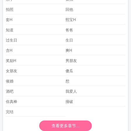
拍照
回他
套H
熙宝H
知道
爸爸
过生日
生日
含H
爽H
奖励H
男朋友
女朋友
傻瓜
催婚
想
酒吧
我爱人
你真棒
撞破
完结
查看更多章节...