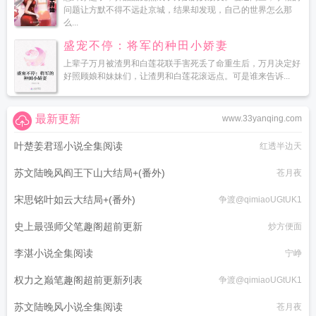
问题让方默不得不远赴京城，结果却发现，自己的世界怎么那
么...
盛宠不停：将军的种田小娇妻
上辈子万月被渣男和白莲花联手害死丢了命重生后，万月决定好
好照顾娘和妹妹们，让渣男和白莲花滚远点。可是谁来告诉...
最新更新
www.33yanqing.com
叶楚姜君瑶小说全集阅读
红透半边天
苏文陆晚风阎王下山大结局+(番外)
苍月夜
宋思铭叶如云大结局+(番外)
争渡@qimiaoUGtUK1
史上最强师父笔趣阁超前更新
炒方便面
李湛小说全集阅读
宁峥
权力之巅笔趣阁超前更新列表
争渡@qimiaoUGtUK1
苏文陆晚风小说全集阅读
苍月夜