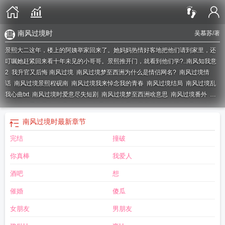
南风过境时
吴慕苏
/著
景熙大二这年，楼上的阿姨举家回来了。她妈妈热情好客地把他们请到家里，还
叮嘱她赶紧回来看十年未见的小哥哥。景熙推开门，就看到他们学?..
南风知我意
2
我升官又后悔 南风过境
南风过境梦至西洲为什么是情侣网名?
南风过境情
话
南风过境景熙程砚南
南风过境我来悼念我的青春
南风过境结局
南风过境乱
我心曲txt
南风过境时爱意尽失短剧
南风过境梦至西洲啥意思
南风过境番外
南
风过境时爱意尽失
南风过境下一句是什么
南风知我意傅云深朱旧
南风过境七微
全文免费阅读
南风过境时
最新章节
完结
撞破
你真棒
我爱人
酒吧
想
催婚
傻瓜
女朋友
男朋友