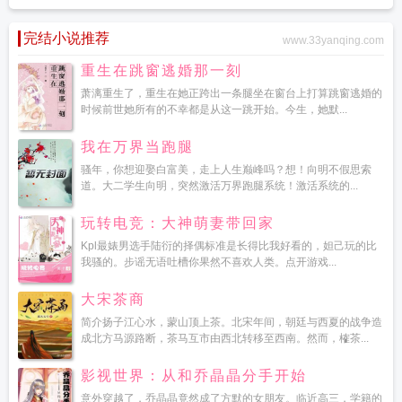
完结小说推荐
www.33yanqing.com
重生在跳窗逃婚那一刻
萧漓重生了，重生在她正跨出一条腿坐在窗台上打算跳窗逃婚的
时候前世她所有的不幸都是从这一跳开始。今生，她默...
我在万界当跑腿
骚年，你想迎娶白富美，走上人生巅峰吗？想！向明不假思索
道。大二学生向明，突然激活万界跑腿系统！激活系统的...
玩转电竞：大神萌妻带回家
Kpl最婊男选手陆衍的择偶标准是长得比我好看的，妲己玩的比
我骚的。步谣无语吐槽你果然不喜欢人类。点开游戏...
大宋茶商
简介扬子江心水，蒙山顶上茶。北宋年间，朝廷与西夏的战争造
成北方马源路断，茶马互市由西北转移至西南。然而，榷茶...
影视世界：从和乔晶晶分手开始
意外穿越了，乔晶晶竟然成了方默的女朋友。临近高三，学籍的