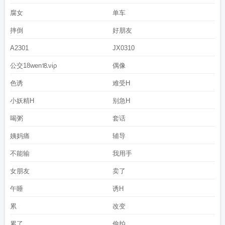
腐女
单车
摔倒
好朋友
A2301
JX0310
公交18wen⒙νiρ
偶像
色诱
难受H
小妖精H
别急H
喝粥
套话
姨妈痛
辅导
不能输
我用手
女朋友
卖了
午睡
诱H
累
改变
累了
偷拍