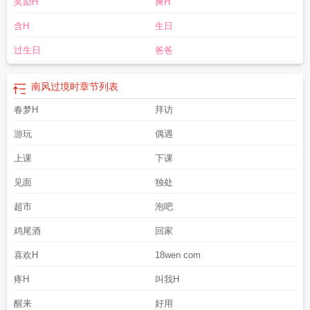
奖励H
爽H
含H
生日
过生日
爸爸
南风过境时
章节列表
春梦H
拜访
游玩
偶遇
上课
下课
见面
独处
超市
泡吧
鸡尾酒
回家
喜欢H
18wen com
疼H
叫我H
醒来
好用