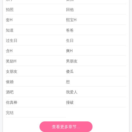
拍照
回他
套H
熙宝H
知道
爸爸
过生日
生日
含H
爽H
奖励H
男朋友
女朋友
傻瓜
催婚
想
酒吧
我爱人
你真棒
撞破
完结
查看更多章节...