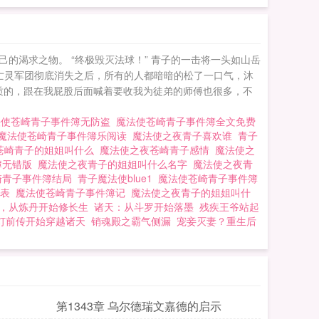
渴求之物。 “终极毁灭法球！” 青子的一击将一头如山岳
亡灵军团彻底消失之后，所有的人都暗暗的松了一口气，沐
资质的，跟在我屁股后面喊着要收我为徒弟的师傅也很多，不
法使苍崎青子事件簿无防盗
魔法使苍崎青子事件簿全文免费
魔法使苍崎青子事件簿乐阅读
魔法使之夜青子喜欢谁
青子
苍崎青子的姐姐叫什么
魔法使之夜苍崎青子感情
魔法使之
簿无错版
魔法使之夜青子的姐姐叫什么名字
魔法使之夜青
崎青子事件簿结局
青子魔法使blue1
魔法使苍崎青子事件簿
列表
魔法使苍崎青子事件簿记
魔法使之夜青子的姐姐叫什
，从炼丹开始修长生
诸天：从斗罗开始落墨
残疾王爷站起
灯前传开始穿越诸天
销魂殿之霸气侧漏
宠妾灭妻？重生后
第1343章 乌尔德瑞文嘉德的启示