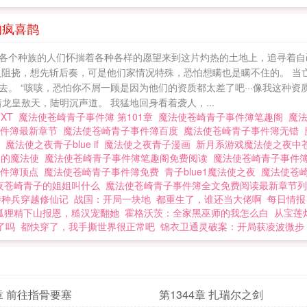
的疯喜鹊
各个种族的人们怀揣着各种各样的愿望来到这片灼热的土地上，追寻着自己的
人阻挠，想先斩后奏，可是他们家情况特殊，恐怕想瞒也是瞒不住的。 当
。 “咳咳，恐怕你不屑一顾是因为他们的资质都太差了吧···像我这种
皇敖天，陆明沉声道。 我猛地回身看着袭人，...
TXT
魔法使苍崎青子事件簿 第101章
魔法使苍崎青子事件簿笔趣阁
魔
事件簿最新章节
魔法使苍崎青子事件簿百度
魔法使苍崎青子事件簿无错
本
魔法使之夜青子blue if
魔法使之夜青子漫画
新月系游戏魔法使之夜中
家的魔法使
魔法使苍崎青子事件簿笔趣阁免费阅读
魔法使苍崎青子事件
事件簿顶点
魔法使苍崎青子事件簿免费
青子blue1魔法使之夜
魔法使苍
夜苍崎青子的姐姐叫什么
魔法使苍崎青子事件簿全文免费阅读最新章节
特种兵穿越修仙记
战国：开局一块地
都重生了，谁还当大佬啊
每日情报
狐狸精下山报恩，糙汉宠翻她
霍格沃茨：全家黑巫师的我怎么白
从宝莲
了吗
都快穿了，我手撕世界很正常吧
锦衣卫通灵破案：开局获凌波微步
5章 前往指骨要塞
第1344章 扎瑞尔之剑