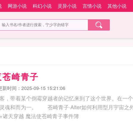
说
网游小说
科幻小说
灵异小说
言情小说
其他小说
夜苍崎青子
更新时间：2025-09-15 15:21:06
客，带着某个倒霉穿越者的记忆来到了这个世界。在一个
灵魂和而为一。 苍崎青子·Alter如何利用型月宇宙之
剧？ 型月同人+诸天穿越 魔法使苍崎青子事件簿