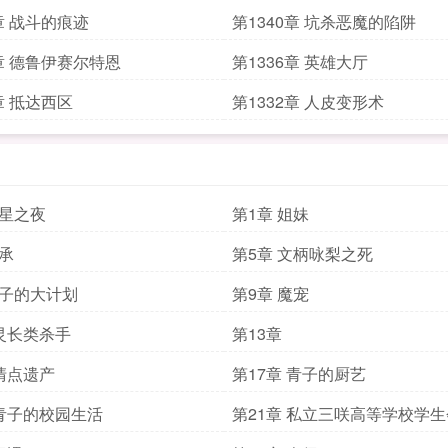
1章 战斗的痕迹
第1340章 坑杀恶魔的陷阱
7章 德鲁伊赛尔特恩
第1336章 英雄大厅
章 抵达西区
第1332章 人皮变形术
流星之夜
第1章 姐妹
传承
第5章 文柄咏梨之死
橙子的大计划
第9章 魔宠
 灵长类杀手
第13章
 清点遗产
第17章 青子的厨艺
 青子的校园生活
第21章 私立三咲高等学校学生