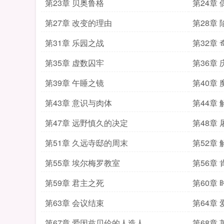
第23章 贝奥鲁格
第24章 
第27章 改变的理由
第28章 
第31章 乐园之战
第32章
第35章 虚数囚牢
第36章 
第39章 午睡之镜
第40章
第43章 意识与肉体
第44章
第47章 远野慎久的决定
第48章
第51章 久远寺邸的周末
第52章
第55章 埃尔梅罗教室
第56章
第59章 君主之死
第60章
第63章 会议结束
第64章
第67章 爱因兹贝伦的人造人
第68章