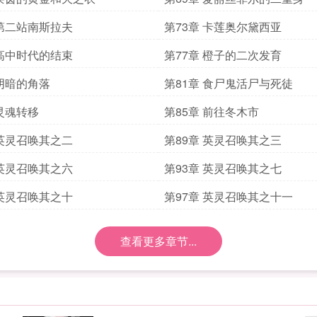
 第二站南斯拉夫
第73章 卡莲奥尔黛西亚
 高中时代的结束
第77章 橙子的二次发育
 阴暗的角落
第81章 食尸鬼活尸与死徒
 灵魂转移
第85章 前往冬木市
 英灵召唤其之二
第89章 英灵召唤其之三
 英灵召唤其之六
第93章 英灵召唤其之七
 英灵召唤其之十
第97章 英灵召唤其之十一
查看更多章节...