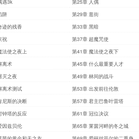
偶遇3k
第25章 人偶
陷阱
第29章 逛街
 奇迹的残香
第33章 黑暗
庆祝
第37章 超魔咒使
 魔法使之夜上
第41章 魔法使之夜下
 解离术
第45章 什么最重要人才
 屠灭之夜
第49章 林间的战斗
 解离术测试
第53章 出发前往伦敦
 肯尼斯的决断
第57章 君主巴鲁叶雷塔
 时钟塔的反应
第61章 冠位决议
 爱因兹贝伦
第65章 莱茵河畔的冬之城
 莱茵的黄金和天之衣
第69章 爱丽丝菲尔的二重身