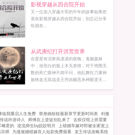
影视穿越从四合院开始
又一位加入穿越大军的中年的故事如果您
喜欢影视穿越从四合院开始，别忘记分享
给朋友...
从武庚纪打开洪荒世界
在星星有泪寒风凛凛的夜晚，鬼魅森林
中，他苍白的脸上木无表情，对于周围无
数的死亡眼神不闻不问，他乱舞狂刀屠神
族铁血无双战圣王穷凶极恶杀神眼逆天而
行斩玄冥纵横天下称霸王，然后开始大吃
四方，并在美丽的幻岛随风起舞。ps本书
前半部分是武庚纪世界，后半部分是洪荒
世界。欢迎加入藍螢流光，QQ群号码
降临我重启人生免费
替身姚桉桉最新章节更新时间表
剑傲
1032945195如果您喜欢从武庚纪打开洪荒
传说吟游诗人
师傅在上逆徒别乱来了
去殡仪馆上班需要
世界，别忘记分享给朋友...
军雌君的
逆流师生by皎皎明月
上错婚车嫁对郎被全家宠上
药宗师
为逃催婚错嫁良人短剧免费观看
龙王传说攻略系统