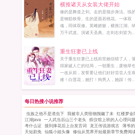
横推诸天从女装大佬开始
修的是舞道之剑。走的是猫步身法。练
是钢筋铁骨。生的是面若桃花。一体双
魂，同体双修。英雌娇躯，横推江湖。
万千武道。演诸天圣典。左剑右剑皆为
剑。英雄枭雄唯我雌雄。宁中则我这一
的骚，你领会到了吗？如果您喜欢横推
重生狂妻已上线
天从女装大佬开始，别忘记分享给朋友..
关于重生狂妻已上线前世她信错了人，
得家破人亡的结局，一朝重生，废物草
一改从前，发誓要让他们好好尝尝人生
难！白莲花，她打！狗男人，她踩！传
云家千金马甲重重，黑粉们不甘心，疯
开始扒马甲，...
每日热搜小说推荐
虫族之他不是渣虫下
我被非人类怪物觊觎了未
红楼梦金
江湖java
一人武当后山三个老头
殡仪馆上班的人心理问
考什么证
接到捧花后上台发言词
龙王传说游戏古
薄爷的
天短剧免
仙狐小姐头像
修仙从荒界开始最新章节免费阅