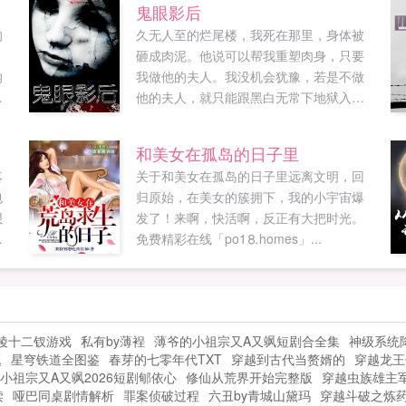
鬼眼影后
的
久无人至的烂尾楼，我死在那里，身体被
砸成肉泥。他说可以帮我重塑肉身，只要
纳
我做他的夫人。我没机会犹豫，若是不做
我
他的夫人，就只能跟黑白无常下地狱入轮
剑
回。杀身之仇未报，我尽有不甘。可是，
诸
重度...
和美女在孤岛的日子里
.
落
关于和美女在孤岛的日子里远离文明，回
包
归原始，在美女的簇拥下，我的小宇宙爆
艰
发了！来啊，快活啊，反正有大把时光。
闻
免费精彩在线「po1⒏homes」...
狂
陵十二钗游戏
私有by薄裎
薄爷的小祖宗又A又飒短剧合全集
神级系统
题
星穹铁道全图鉴
春芽的七零年代TXT
穿越到古代当赘婿的
穿越龙王
小祖宗又A又飒2026短剧郇依心
修仙从荒界开始完整版
穿越虫族雄主
读
哑巴同桌剧情解析
罪案侦破过程
六丑by青城山黛玛
穿越斗破之炼