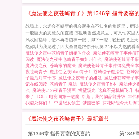
《魔法使之夜苍崎青子》第1346章 指骨要塞
战场上，永远会有崭新的机会诞生在不知名的角落里，所以
一般巨大的恶魔头颅直接 郎世明当然愿意去，可又怕家里
风收回指环，便不再看凶神一眼，脚下一瞪，轻松的飞上天去
然你以为我见过了四大圣兽是跟你开玩笑？”不以为然的看着龙
魔法使之夜中苍崎青子姐姐叫什么
魔法使苍崎青子事件簿
阅读
魔法使之夜中仓崎青子姐姐叫什么
魔法使苍崎青子
魔法使之夜
苍崎家的魔法
魔法使苍崎青子事件簿免费全
夜苍崎青子
魔法使之夜blue青子1
苍崎橙子魔法使
苍崎
子最后对草十郎
魔法使之夜青子的姐姐
魔法使苍崎青子
记在线阅读
苍崎青子 魔法
魔法使之夜青子h本
魔法使之
么
魔法使いの夜青子漫画
凿壁窥光
这真不是机械飞升
来了
LOL：电竞圈第一魅魔
饥荒，我的物品能升级
年代
我虐死你们！
中世纪女领主
梦圆巴黎
探花郎他今天后悔
《魔法使之夜苍崎青子》最新章节
第1346章 指骨要塞的疯喜鹊
第134