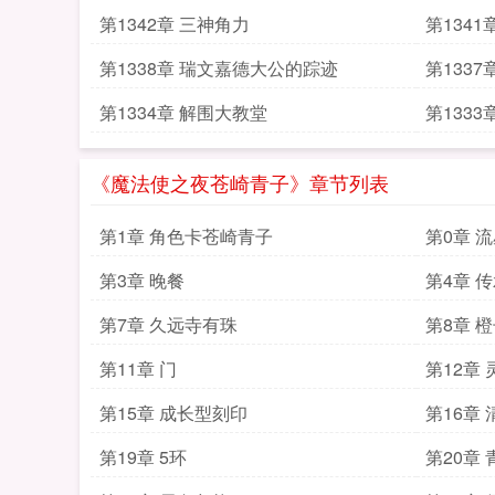
第1342章 三神角力
第134
第1338章 瑞文嘉德大公的踪迹
第133
第1334章 解围大教堂
第1333
《魔法使之夜苍崎青子》章节列表
第1章 角色卡苍崎青子
第0章 
第3章 晚餐
第4章 
第7章 久远寺有珠
第8章 
第11章 门
第12章
第15章 成长型刻印
第16章
第19章 5环
第20章