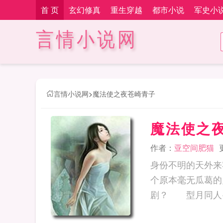
首 页
玄幻修真
重生穿越
都市小说
军史小
言情小说网
言情小说网
>
魔法使之夜苍崎青子
魔法使之
作者：
亚空间肥猫
身份不明的天外来
个原本毫无瓜葛的