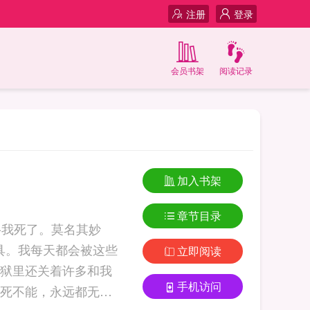
注册
登录
会员书架
阅读记录
加入书架
章节目录
-我死了。莫名其妙
具。我每天都会被这些
立即阅读
狱里还关着许多和我
手机访问
死不能，永远都无法