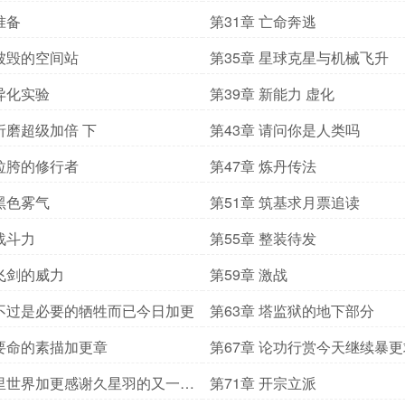
准备
第31章 亡命奔逃
 被毁的空间站
第35章 星球克星与机械飞升
 异化实验
第39章 新能力 虚化
 折磨超级加倍 下
第43章 请问你是人类吗
 拉胯的修行者
第47章 炼丹传法
 黑色雾气
第51章 筑基求月票追读
 战斗力
第55章 整装待发
 飞剑的威力
第59章 激战
 不过是必要的牺牲而已今日加更
第63章 塔监狱的地下部分
 要命的素描加更章
第67章 论功行赏今天继续暴
 里世界加更感谢久星羽的又一波
第71章 开宗立派