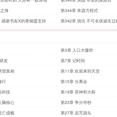
死之身
第344章 本源方程式
 感谢书友X的青铜盟支持
第342章 填坑 不可名状诞生过
第3章 人口大爆炸
新狱友
第7章 记时间
 绝望真相
第11章 欢迎来到天堂
修行
第15章 分离会
 高科技
第19章 茯神和大蓟
 丘脑核心
第23章 争分夺秒
 死亡成瘾
第27章 诅咒源头