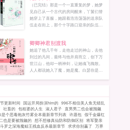
（已完结）那是一个一直重复的梦，她梦
见自己从一个古代的房间醒来，丫鬟们替
她穿上了喜服，她跟着浩浩荡荡的送亲队
伍走在街上，那个十字路口迎亲的队伍等
候那，新郎的手很白很凉他拉着她一步一
步走向街尽头的那座大宅子那天，夜色很
卿卿神君别渡我
黑，月色很冷，十字街头安静的只有呼呼
她追了他几千年，走他走过的神山，去他
的风声，以及满街被风吹起的贴着红色喜
到过的凡间，最终与他并肩而立，创下万
字的纸钱她万万没有想到...
世江山，他却一柄神剑，让她魂飞魄散。
人人都说她入了魔，她是魔。白瑟你是
谁？不记得了？如此也好。他走了，走到
一处墓碑前，看见了远远的她，他笑了，
笑着同她告了别，然后，他的躯体连同他
远古的魂魄消散在了茫茫天地间。从此世
节更新时间
国运开局扮演him的
996不相信美人鱼无错乱
间再无拂弦。如果您喜欢卿卿神君别渡
画
社畜的
包租婆的人生
淑人君子
直男男二也会被觊觎
我，别忘记分享给朋友...
你是个恶毒炮灰竹雾全本最新章节列表
许愿包
假千金爆红
二也是要被觊觎的
想不想修真仙防和防御区别
将军娶亲
斗罗之深海魔鲸王残血反杀最新章节
求求你别赢了
万界