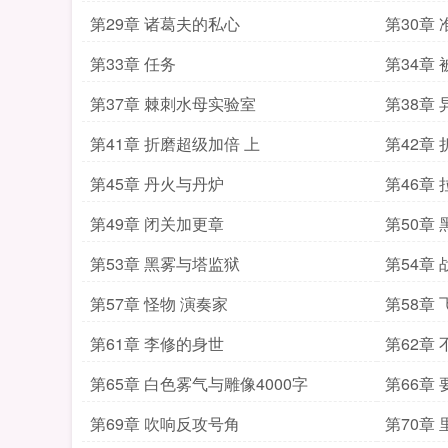
第29章 诸葛夫的私心
第30章 
第33章 任务
第34章
第37章 棘刺水母实验室
第38章
第41章 折磨超级加倍 上
第42章
第45章 丹火与丹炉
第46章
第49章 闭关加更章
第50章
第53章 黑雾与塔监狱
第54章
第57章 怪物 演奏家
第58章
第61章 李修的身世
第62章
第65章 白色雾气与雕像4000字
第66章
第69章 吹响反攻号角
第70章