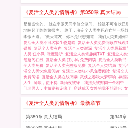
《复活全人类剧情解析》第350章 真大结局
是相当快的。 就在李傲天同李修交谈间。 始祖不可名状已
地响起了阵阵警报声。 终于，决定全人类生死存亡的一场战
李傲天道。 “傲天道友，你不是很想知道，我们人类要如何才能
复活全人类不可名状生物是啥
复活全人类免费阅读在线观
错版
复活全人类有声
复活全人类谢深
复活全人类最新章
人类 狂小风
咪魔漫听
复活全人类笔趣阁TXT
复活全人
笔趣阁在线
复活全人类 狂小风 免费阅读
复活全人类听
全人类免费
复活全人类完整版免费
复活全人类结局
复活
活全人类txt免费阅读
复活全人类狂小风免费阅读
复活全
免费阅读
复活全人类在线阅读
武侠之春秋大梦李响
异能
人生
师娘，使不得
新婚夜被绿，我扭头被财阀千金相中！
门老男人，小娇妻被宠疯了
穿越成天女兽的我不想进化
女
《复活全人类剧情解析》最新章节
第350章 真大结局
第349
第350章 真大结局
第349