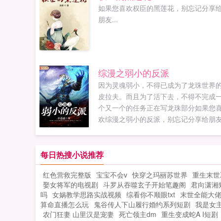
如果您喜欢权臣的黑莲花，别忘记分享
朋友...
综漫之弱小的反派
因为灵魂弱小，不得已成为了龙珠世界
皮拉夫。而且为了活下去，不得不完成
个又一个的任务正在写龙珠部分如果您
欢综漫之弱小的反派，别忘记分享给朋友.
每日热搜小说推荐
红色营救完整版
宝宝不会v
快穿之玛丽苏世界
重生末世
娶女将军的电视剧
斗罗从吞噬玄子开始笔趣阁
君向潇湘
吗
女娲教学思路实战视频
综看你不顺眼txt
末世全能大佬
算命直播怎么玩
鬼谷传人下山履行婚约系列短剧
我是女
农门狂妻 山里汉是宠妻
死亡领主dm
重生变成蛇A I短剧