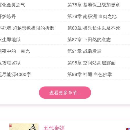
 炼化金灵之气
第75章 基地保卫战加更章
 开炉炼丹
第79章 南极洲 血肉之地
 不死者 超越想象极限的折磨
第83章 极乐长生以及不死
 永生即地狱
第87章 卜田然的意志
 黑夜中的一束光
第91章 战后发展
 反攻塔监狱
第95章 空间站高层露面
无尽能源4000字
第99章 神通 白色佛掌
查看更多章节...
五代枭雄