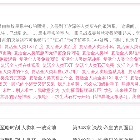
安息。…我得想个法子逃出去.... 复活全人类
经由棒旋星系中心的黑洞，入侵到了谢深等人类所在的银河系。 这瞬间。
斗，已然到来。 … 黑虫星实验室内。 眼见战况突然就变得紧张起来，
消灭始祖不可名状吗？” “正好.” “为了解答你心中疑惑，同时，也为了向
看
复活全人类TXT百度
复活全人类百度
复活全人类狂小风
复活全人类
节更新
复活全人类笔趣阁无弹窗免费阅读
复活全人类txt
复活全人类结
类免费观看
复活全人类免费阅读
复活全人类txt笔趣阁
复活全人类全文免
书
复活全人类在线观看
复活全人类TXT
复活全人类TXT免费
复活全人类
全人类讲的什么
复活全人类我自己找到了
复活全人类塔监狱真相
复活
人类免费完整版
复活全人类真相是什么
复活全人类全本TXT电子书
复活
团宠：顾总的小娇妻又野又呆
我是上单啊，怎么成顶级射手了
拜师风灵
末世：别人求生，我肆意妄为
安能摧眉折腰事权臣
致蓝
未来聊天群
富婆的贴身神医
无限轮回：求生从石村号开始
精神异能无限学习，我
章 至暗时刻 人类将一败涂地
第348章 决战 帝皇的真面目
章 至暗时刻 人类将一败涂地
第348章 决战 帝皇的真面目