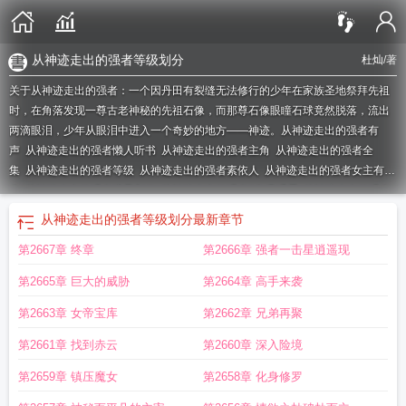
从神迹走出的强者等级划分
杜灿
/著
关于从神迹走出的强者：一个因丹田有裂缝无法修行的少年在家族圣地祭拜先祖
时，在角落发现一尊古老神秘的先祖石像，而那尊石像眼瞳石球竟然脱落，流出
两滴眼泪，少年从眼泪中进入一个奇妙的地方——神迹。
从神迹走出的强者有
声
从神迹走出的强者懒人听书
从神迹走出的强者主角
从神迹走出的强者全
集
从神迹走出的强者等级
从神迹走出的强者素依人
从神迹走出的强者女主有几
个
从神迹走出的强者境界划分
从神迹走出的强者2免费观看
从神迹走出的强者
结局什么意思
从神迹走出的强者境界
从神迹走出的强者等级划分
从神迹中走出
从神迹走出的强者等级划分
最新章节
的强者
从神迹走出的强者2
从神迹走出的强者免费
从神迹走出的强者3
从神迹
第2667章 终章
第2666章 强者一击星逍遥现
走出的强者叶匀
从神迹走出的强者TXT
从神迹走出的强者2续集
从神迹走出的
强者全集语音
从神迹走出的强者 杜灿
从神迹走出的强者怎么样
从神迹走出的
第2665章 巨大的威胁
第2664章 高手来袭
强者动漫
从神迹走出的强者免费听书
从神迹走出的强者女主角是谁
从神迹走出
的强者动漫在线观看
从神迹走出的强者叶匀老婆
从神迹走出的强者好看吗
从神
第2663章 女帝宝库
第2662章 兄弟再聚
迹走出的强者百度百科
从神迹走出的强者2全文
从神迹走出的强者免费阅读
从
第2661章 找到赤云
第2660章 深入险境
神迹走出的强者免费观看
从神迹走出的强者txt
从神迹走出的强者全文
从仙墓中
走出的强者
从神迹走出的强者等级介绍
从神迹走出来的强者2
从神迹走出的强
第2659章 镇压魔女
第2658章 化身修罗
者下部
从神迹走出的强者又叫什么
从神迹走出的强者动漫免费观看
从神迹走出