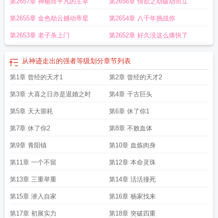
第2657章 神秘而平凡的主宰
第2656章 情欲之劫破劫而立
的强者有哪些
从神迹走出的强者叶云免费读
从神迹走出的强者第二部
第2655章 金色劫云撼动帝星
第2654章 八千年挑战你
第2653章 老子杀上门
第2652章 好久没这么痛快了
从神迹走出的强者等级划分
章节列表
第1章 曾经的天才1
第2章 曾经的天才2
第3章 大喜之日亦是退婚之时
第4章 千古巨头
第5章 天大噩耗
第6章 休了你1
第7章 休了你2
第8章 不败血体
第9章 青阳镇
第10章 血炼肉身
第11章 一个不留
第12章 本命灵珠
第13章 三重举重
第14章 活活撞死
第15章 潜入自家
第16章 杨家找来
第17章 初展实力
第18章 突破四重