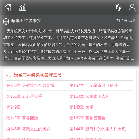
海贼王神级果实
茄子凌云
/著
（无系统爽文+十种影法术+十一种果实能力+成长无敌流）暗暗果实这么强给黑
胡子太浪费了，还是我拿下吧，式神竟然可以吃下恶魔果实？毁灭能力最强的响
雷果实，象征着火山爆发的熔岩果实，最快的闪光，最冷的冰冻，可选择的太
多，到底要如何狩猎。集结最强的果实能力于一身，然后发动史上最大的战争
吧，让白胡子回复巅峰顶上大战结局会如何...
主角有海贼王果实能力
海贼王所有
果实能力者图鉴
海贼我有十种果实能力
海贼果实类
海贼王之得到的果实可以强
化身体
海贼的果实
海贼王十大果实能力者排名
海贼王十大果实排名
海贼中的
海贼王神级果实
最新章节
果实
海贼果实排行榜
海贼王各种果实的拥有者
海贼果实能力排行
海贼王果实
第153章 大战将至全球直播
第152章 五老星奇袭亚马逊
能力者大全
海贼果实的
海贼王的果实能力大全
海贼的果实有哪些?
海贼有哪些
果实
海贼王果实能力开发
海贼王中的果实能力大全
海贼十大果实
海贼果实能
第151章 五老星动手
第150章 大婚拿下大和
力介绍
海贼王果实能力分类
海贼王神级果实
海贼王中果实能力拥有者
海贼之
主角拥有全部果实能力
海贼王里的果实拥有者
第149章
第148章 大婚
第147章 百兽团败
第146章 百兽团百兽
第145章 怀疑人生的凯多
第144章 跟日和的约定大和出现