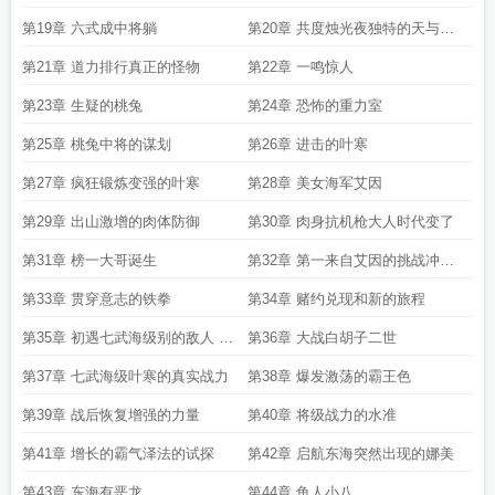
第19章 六式成中将躺
第20章 共度烛光夜独特的天与咒
缚
第21章 道力排行真正的怪物
第22章 一鸣惊人
第23章 生疑的桃兔
第24章 恐怖的重力室
第25章 桃兔中将的谋划
第26章 进击的叶寒
第27章 疯狂锻炼变强的叶寒
第28章 美女海军艾因
第29章 出山激增的肉体防御
第30章 肉身抗机枪大人时代变了
第31章 榜一大哥诞生
第32章 第一来自艾因的挑战冲击
道力第一
第33章 贯穿意志的铁拳
第34章 赌约兑现和新的旅程
第35章 初遇七武海级别的敌人 白
第36章 大战白胡子二世
胡子二世
第37章 七武海级叶寒的真实战力
第38章 爆发激荡的霸王色
第39章 战后恢复增强的力量
第40章 将级战力的水准
第41章 增长的霸气泽法的试探
第42章 启航东海突然出现的娜美
第43章 东海有恶龙
第44章 鱼人小八