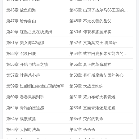
第45章 放鱼归海
第46章 出现了杰尔马66王国的公
主
第47章 给你自由
第48章 不太友善的岳父
第49章 红温岳父在线揍婿
第50章 俘获和恶魔果实
第51章 美女海军缇娜
第52章 文斯莫克王 境泽治
第53章 召唤円鹿
第54章 式神円鹿多果实能力的构
想
第55章 开始与结束之镇
第56章 真正的革命精神
第57章 叶寒杀心起
第58章 暴打斯摩格艾因的善心
第59章 过颠倒山突然出现的海军
第59章 大战鬼蜘蛛
第60章 吞吞果实到手
第61章 咒力布帐大将青雉
第62章 青雉的压迫感
第63章 直面青雉还是逃跑
第64章 战败被抓
第65章 突然的刺杀
第66章 大闹司法岛
第67章 杀杀杀