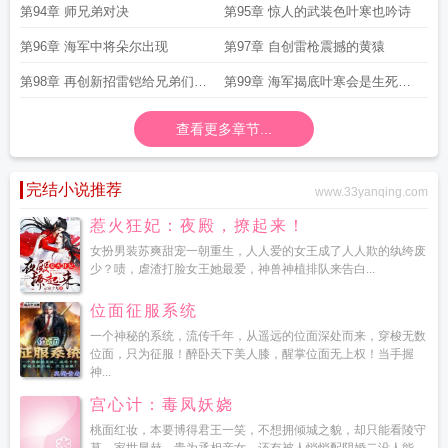
星
第94章 师兄弟对决
第95章 惊人的武装色叶寒也吟诗
第96章 海军中将朵尔出现
第97章 自创雷枪震撼的黄猿
第98章 再创新招雷铠给兄弟们加
第99章 海军揭底叶寒会是生死大
更
敌
查看更多章节...
完结小说推荐
www.33yanqing.com
惹火狂妃：夜殿，撩起来！
女扮男装苏爽甜宠一朝重生，人人爱的女王成了人人欺的纨绔废
少？啧，虐渣打脸女王她最爱，神兽神植排队来告白...
位面征服系统
一个神秘的系统，流传千年，从遥远的位面深处而来，穿梭无数
位面，只为征服！醉卧天下美人膝，醒掌位面无上权！当手握
神...
宫心计：毒凤妖娆
桃面红妆，本要博得君王一笑，不想拥倾城之貌，却只能看陵守