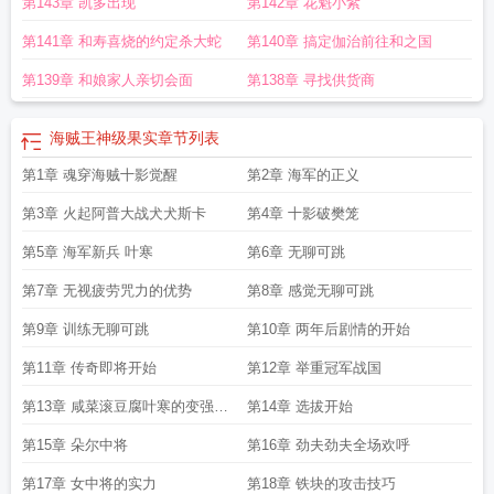
第143章 凯多出现
第142章 花魁小紫
第141章 和寿喜烧的约定杀大蛇
第140章 搞定伽治前往和之国
第139章 和娘家人亲切会面
第138章 寻找供货商
海贼王神级果实
章节列表
第1章 魂穿海贼十影觉醒
第2章 海军的正义
第3章 火起阿普大战犬犬斯卡
第4章 十影破樊笼
第5章 海军新兵 叶寒
第6章 无聊可跳
第7章 无视疲劳咒力的优势
第8章 感觉无聊可跳
第9章 训练无聊可跳
第10章 两年后剧情的开始
第11章 传奇即将开始
第12章 举重冠军战国
第13章 咸菜滚豆腐叶寒的变强之
第14章 选拔开始
路
第15章 朵尔中将
第16章 劲夫劲夫全场欢呼
第17章 女中将的实力
第18章 铁块的攻击技巧