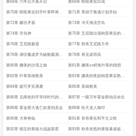
第68章 六年后大幕开启
第69章 暗暗果实出现
第70章 暗暗果实到手叶寒即将崛
第71章 黑胡子叛逃计划开始
起
第72章 赌坊矛盾
第73章 冲天海流空岛
第74章 空岛神
第75章 艾尼路出场响雷果实的含
金量
第76章 艾尼路败退
第77章 秒杀艾尼路方舟
第78章 调伏魔虚罗为破船载酒泛
第79章 再见诺琪高
中流加更
第80章 娜美的沙漠之旅
第81章 娜美vs鳄鱼叶寒的猜想
第82章 叶寒英雄救美
第83章 娜美的奖励响雷果实熟练
度
第84章 妮可罗宾遇袭
第85章 英雄救美
第86章 见闻色到手等待时代的浪
第87章 一眼万年霍金斯劫后余生
潮
第88章 霍金斯大逃亡奴隶拍卖会
第89章 给天龙人烙印
第90章 大将将临
第91章 吞吞果实和平主义蛙
第92章 锁定的黄猿大战超新星
第93章 秒杀发怒的黄猿暴虐超新