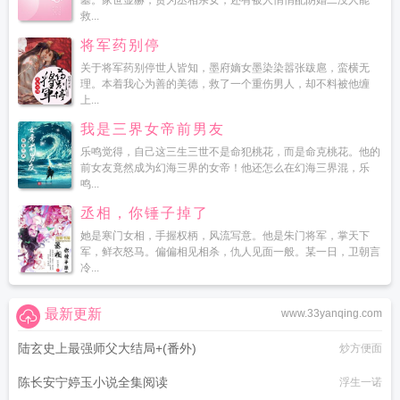
墓。家世显赫，贵为丞相亲女，还有被人悄悄配阴婚二没人能
救...
将军药别停
关于将军药别停世人皆知，墨府嫡女墨染染嚣张跋扈，蛮横无
理。本着我心为善的美德，救了一个重伤男人，却不料被他缠
上...
我是三界女帝前男友
乐鸣觉得，自己这三生三世不是命犯桃花，而是命克桃花。他的
前女友竟然成为幻海三界的女帝！他还怎么在幻海三界混，乐
鸣...
丞相，你锤子掉了
她是寒门女相，手握权柄，风流写意。他是朱门将军，掌天下
军，鲜衣怒马。偏偏相见相杀，仇人见面一般。某一日，卫朝言
冷...
最新更新
www.33yanqing.com
陆玄史上最强师父大结局+(番外)
炒方便面
陈长安宁婷玉小说全集阅读
浮生一诺