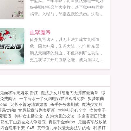
子监狱。三年牢狱，简童被沈修瑾一句好
好关照她折磨的大变样，甚至狱中被同意
捐肾。入狱前，简童说我没杀她。沈修瑾
不为所动。出狱后，简童说我...
血狱魔帝
简介九霄诸天，以无上法力建立九幽血
狱，囚禁神魔，朱雀大陆，少年叶东因一
滴从天而降的鲜血，不但得到旷世功法，
更是获得了开启血狱之能，成为血狱之
主，从此之后，带领血狱亿万囚徒，踏上
一条逆天之路！如果您喜欢血狱魔帝，别
忘记分享给朋友...
鬼面将军宠娇娘 晋江
魔法少女月笔趣阁无弹窗最新章
综
免费阅读
一半海水一半火焰电影在线观看免费
狐梦歌曲
oad
兄长不善by清辉如雪
杀手任务未删减
魔法少女月
开局契约蚌女最新章节列表更新
大神别分心全文
病娇皇子
爱联盟
美味女主播全文
占鸠为巢怎么读
东京寄宿日记龙
岁奶包下山后被众人争着宠
真假千金glabo
鬼面将军战败被
四合院李平安1945
黄帝侄儿拿我毫无办法讲的啥
我挨打