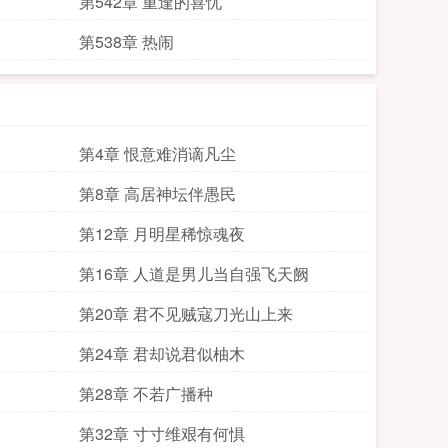
第542章 重逢的喜忧
第538章 热闹
第4章 恨意难消谪凡尘
第8章 高居神坛伴愚民
第12章 月明星稀惊魂夜
第16章 人道是男儿当自强飞天阙
第20章 君不见贼寇刀光山上来
第24章 君却说君似柚木
第28章 不若广播种
第32章 寸寸维艰有何惧