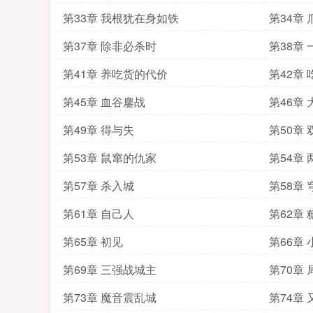
第33章 我根犹在身如铁
第34章
第37章 除非必杀时
第38章
第41章 养吃货的代价
第42章
第45章 血谷鏖战
第46章
第49章 得与失
第50章
第53章 鼠窜的仇家
第54章
第57章 杀入城
第58章
第61章 自己人
第62章
第65章 初见
第66章
第69章 三强战城主
第70章
第73章 魔音震乱城
第74章