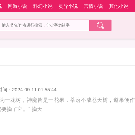
说
网游小说
科幻小说
灵异小说
言情小说
其他小说
：2024-09-11 01:55:44
为一花树，神魔皆是一花果，蒂落不成苍天树，道果便作
“天，也是一果，我要摘了它。” 摘天