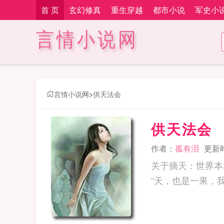
首 页
玄幻修真
重生穿越
都市小说
军史小
言情小说网
言情小说网
>
供天法会
供天法会
作者：
孤有泪
更新时间
关于摘天：世界本