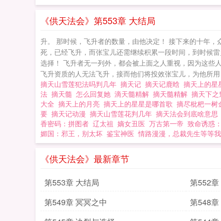
《供天法会》第553章 大结局
升。 那时候，飞升者的数量，由他决定！ 接下来的十年，
死，已经飞升，而张宝儿还需继续积累一段时间，到时候雷
选择！ 飞升者无一列外，都会被上面之人重视，因为这些
飞升资质的人无法飞升，接而他们将投效张宝儿，为他所用，
摘天山雪莲犯法吗判几年
摘天记
摘天记鹿晗
摘天上的星
法
摘天髓
怎么回复她
滴天髓精解
摘天髓精解
摘天下
大全
摘天上的月亮
摘天上的星星是哪首歌
摘尽枇杷一树
要
摘天记动漫
摘天山雪莲花判几年
摘天法会到底啥意
香密码：拼图者
辽太祖
嫡女丑医
万古第一帝
致命诱惑
媚国：邪王，别太坏
鉴宝神医
情路漫漫，总裁先生等等我
《供天法会》最新章节
第553章 大结局
第552
第549章 冥冥之中
第548章