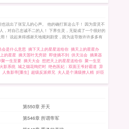
也说出了张宝儿的心声。 他的确打算这么干！ 因为雷灵不
人，对自己忠诚不二的人！ 下界生灵，无疑成了一个很好的
用！ 说起来得感谢天地规则剧变，因为这导致许许多多有
法会是什么意思
摘下天上的星星送给你
摘天上的星星办
天上的星星
摘天莲叶无穷碧
即使摘不到
供天法会
摘果器
华聚一生至要
摘天大会
想把天上的星星送给你
聚一生至
火影系统
城之烟花绚烂时
绝色医妃：双面王爷好霸道
异
人鱼影帝[重生]
超级反派师兄
夫人是个满级撩人精
奸臣
第550章 开天
第546章 所谓帝军