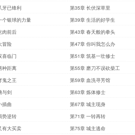
 爪牙已锋利
第35章 长伏深草里
 一个银球的力量
第39章 生活的好学生
 吃肉前后
第43章 春天般的拳头
 大冒险
第47章 你叫我怎么办
 双喜临门
第51章 筑基一壮修士
 两种距离
第55章 磨刀不误砍柴工
 穹鬼之王
第59章 血洗寻芳馆
 糖与剑
第63章 炼体修士
 小插曲
第67章 城主现身
 局势逆转
第71章 一转再转
 又有大买卖
第75章 城主逃命