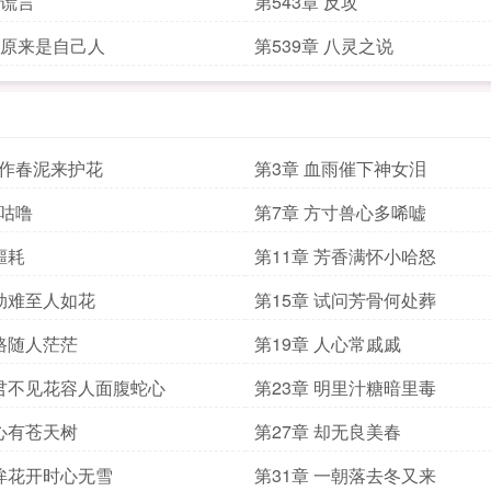
 谎言
第543章 反攻
章 原来是自己人
第539章 八灵之说
化作春泥来护花
第3章 血雨催下神女泪
啊咕噜
第7章 方寸兽心多唏嘘
噩耗
第11章 芳香满怀小哈怒
 劫难至人如花
第15章 试问芳骨何处葬
 路随人茫茫
第19章 人心常戚戚
 君不见花容人面腹蛇心
第23章 明里汁糖暗里毒
 心有苍天树
第27章 却无良美春
 眸花开时心无雪
第31章 一朝落去冬又来