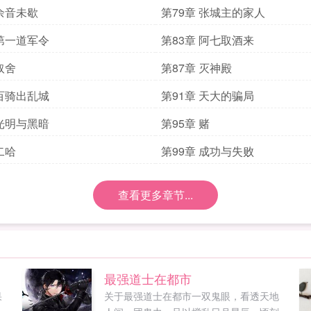
 余音未歇
第79章 张城主的家人
 第一道军令
第83章 阿七取酒来
取舍
第87章 灭神殿
 百骑出乱城
第91章 天大的骗局
 光明与黑暗
第95章 赌
二哈
第99章 成功与失败
查看更多章节...
最强道士在都市
果
关于最强道士在都市一双鬼眼，看透天地