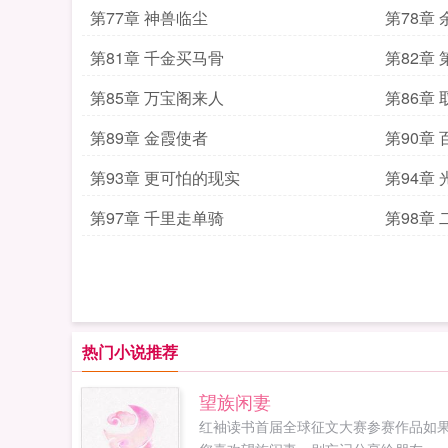
第77章 神兽临尘
第78章
第81章 千金买马骨
第82章
第85章 万宝阁来人
第86章 
第89章 金霞使者
第90章
第93章 更可怕的现实
第94章
第97章 千里走单骑
第98章 
热门小说推荐
望族闲妻
红袖读书首届全球征文大赛参赛作品如