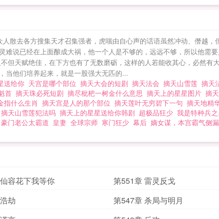
众人散去各方搜集天才召集强者，虎嗤由自心声的话语虽然冲动、僭越，但
灵难说已经在上面酿成大祸，他一个人是不够的，远远不够，所以他需要
人不但天赋绝佳，在下方也有了无数磨砺，这样的人若能收其心，必然有大
当他们培养起来，就是一股强大无匹的...
星送给你
天宫是哪个部位
摘天大会的短剧
摘天法会
摘天山雪莲
摘天
之魁首
摘天珠必死短剧
摘尽枇杷一树金什么意思
摘天上的星星图片
摘
金指什么生肖
摘天宫是人的那个部位
摘天莲叶无穷碧下一句
摘天地精
思
摘天山雪莲犯法吗
摘天上的星星送给你韩剧
超极品狂少
我是特种兵之
：豪门老公太霸道
皇妻
全球宗师
寒门狂少
幕后
嫡女谋，本宫霸气侧漏
章 仙容花下我等你
第551章 雷灵反戈
 浩劫
第547章 杀局与明月