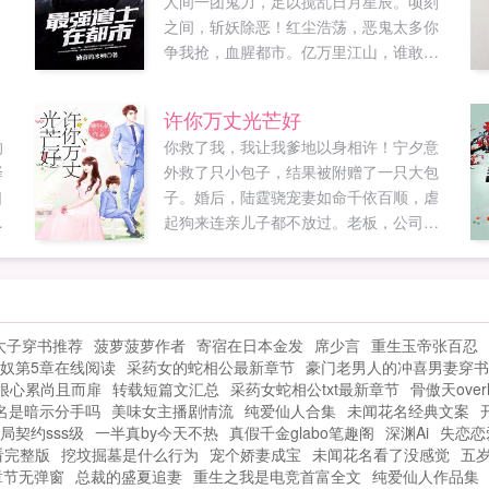
人间一团鬼力，足以搅乱日月星辰。顷刻
之间，斩妖除恶！红尘浩荡，恶鬼太多你
争我抢，血腥都市。亿万里江山，谁敢纵
横？他叫陶夏，从在地下墓穴得到鬼眼神
通开始，...
许你万丈光芒好
的
你救了我，我让我爹地以身相许！宁夕意
择
外救了只小包子，结果被附赠了一只大包
口
子。婚后，陆霆骁宠妻如命千依百顺，虐
们
起狗来连亲儿子都不放过。老板，公司真
不
给夫人拿去玩？难道夫人要卖公司您也不
去
管？卖你家公司了？大少爷，不好了！夫
他
人说要把屋顶掀了！还不去帮夫人扶梯
，
子。粑粑，谢谢你给小宝买的大熊！那是
太子穿书推荐
菠萝菠萝作者
寄宿在日本金发
席少言
重生玉帝张百忍
的
买给你妈妈的。老公，这个剧本我特别喜
奴第5章在线阅读
采药女的蛇相公最新章节
豪门老男人的冲喜男妻穿书
欢，我可以接吗？陆霆骁神色淡定可以。
很心累尚且而扉
转载短篇文汇总
采药女蛇相公txt最新章节
骨傲天overl
当天晚上，宁夕连滚带爬跑出去。陆霆
名是暗示分手吗
美味女主播剧情流
纯爱仙人合集
未闻花名经典文案
骁！可以你大爷！！！双洁欢脱甜宠文新
局契约sss级
一半真by今天不热
真假千金glabo笔趣阁
深渊Ai
失恋恋
浪微博ID囧囧有妖的围脖...
看完整版
挖坟掘墓是什么行为
宠个娇妻成宝
未闻花名看了没感觉
五
章节无弹窗
总裁的盛夏追妻
重生之我是电竞首富全文
纯爱仙人作品集