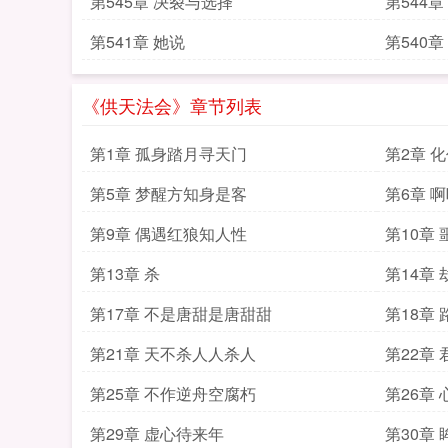
第545章 决裂与选择
第544章
第541章 她说
第540
《供天法会》章节列表
第1章 孤身踏月寻天门
第2章 
第5章 梦醒方知身是客
第6章 
第9章 偶遇红狼知人性
第10章 
第13章 杀
第14章
第17章 不是唐甜是唐甜甜
第18章
第21章 天不杀人人杀人
第22章
第25章 不作逆舟空腐朽
第26章
第29章 虚心待来年
第30章