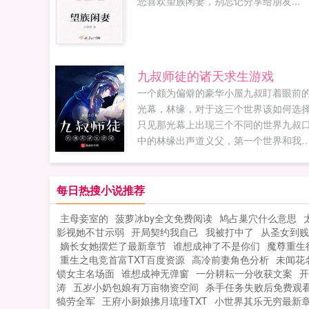
您喜欢望族闲妻，别忘记分享给朋友...
九叔师徒的诸天求生游戏
一个颇为偏僻的豪华小屋九叔盯着眼前
光幕，林缘，对于这三个世界该如何选
只见那光幕上出现三个不同的世界九叔
中的林缘出声道义父，第一个世界和我
的世界差不多第二个世界讲的是复仇，
过她没有滥杀无辜。秋生打断道那我们
第三个世界。林缘听了便是一个哆嗦，
每日热搜小说推荐
知道自家师兄神坑，但是平时坑就算了
主母妾室的
菠萝冰by全文免费阅读
鸠占巢穴什么意思
现在这种情况还坑如果您喜欢九叔师徒
影视她不甘示弱
开局契约我自己
我被打中了
从圣女到贱
诸天求生游戏，别忘记分享给朋友...
嫡长女她摆烂了最新章节
谁想成神了不是你们
魔尊重生
重生之电竞首富TXT百度资源
高冷前妻角色分析
未闻花
锁女主名场面
谁想成神无弹窗
一分耕耘一分收获文案
开
涛
五岁小奶包娘有万亩物资空间
杀手任务失败后免费观
犒劳全军
王府小厨娘拂月琉瑾TXT
小世界其乐无穷最新