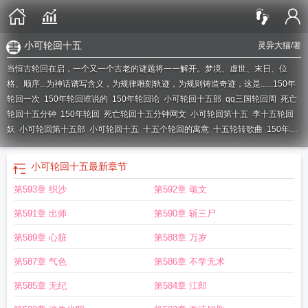
小可轮回十五
灵异大猫
/著
当恒古轮回在启，一个又一个古老的谜题将一一解开。梦境、虚世、末日、位
格、顺序...为神话谱写含义，为规律雕刻轨迹，为规则铸造奇迹，这是......
150年
轮回一次
150年轮回谁说的
150年轮回论
小可轮回十五部
qq三国轮回周
死亡
轮回十五分钟
150年轮回
死亡轮回十五分钟网文
小可轮回第十五
李十五轮回
妖
小可轮回第十五部
小可轮回十五
十五个轮回的寓意
十五轮转歌曲
150年一
次轮回
154号cg轮回
轮回镜十五
15年轮回
小可轮回第十五季
十五年一个轮
回
轮回all周
相爱在轮回all周
小可轮回十五
最新章节
第593章 织沙
第592章 颂文
第591章 出师
第590章 斩三尸
第589章 心脏
第588章 万岁
第587章 气色
第586章 不学无术
第585章 无纪
第584章 江郎