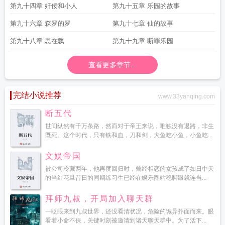
第九十四章 奸佞和小人
第九十五章 乐园的故事
第九十六章 森罗的罗
第九十七章 仙的故事
第九十八章 思在飘
第九十九章 断罪乐园
查看更多章节...
完结小说推荐
www.33yanqing.com
断五代
世间纵然有千万条路，然而对于帝王来说，唯独没有退路，非生
既死。这个时代，只有铁和血，刀和剑，大鱼吃小鱼，小鱼吃...
文娱帝国
被公司冷藏两年，他再度回归时，曾经相恋的女孩成了如日中天
的当红花旦昔日的同期练习生已经在娱乐圈站稳脚跟就连当...
拜师九叔，开局加入聊天群
一眨眼来到九叔世界，还没看清状况，危险的诡异扑面而来。眼
看着小命不保，关键时刻被邀请到诸天聊天群中。为了活下...