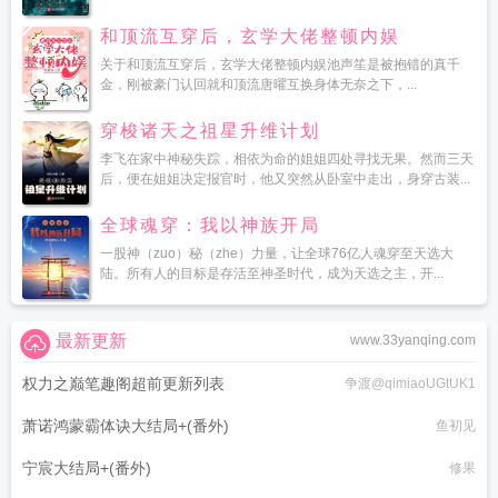
和顶流互穿后，玄学大佬整顿内娱
关于和顶流互穿后，玄学大佬整顿内娱池声笙是被抱错的真千
金，刚被豪门认回就和顶流唐曜互换身体无奈之下，...
穿梭诸天之祖星升维计划
李飞在家中神秘失踪，相依为命的姐姐四处寻找无果。然而三天
后，便在姐姐决定报官时，他又突然从卧室中走出，身穿古装...
全球魂穿：我以神族开局
一股神（zuo）秘（zhe）力量，让全球76亿人魂穿至天选大
陆。所有人的目标是存活至神圣时代，成为天选之主，开...
最新更新
www.33yanqing.com
权力之巅笔趣阁超前更新列表
争渡@qimiaoUGtUK1
萧诺鸿蒙霸体诀大结局+(番外)
鱼初见
宁宸大结局+(番外)
修果