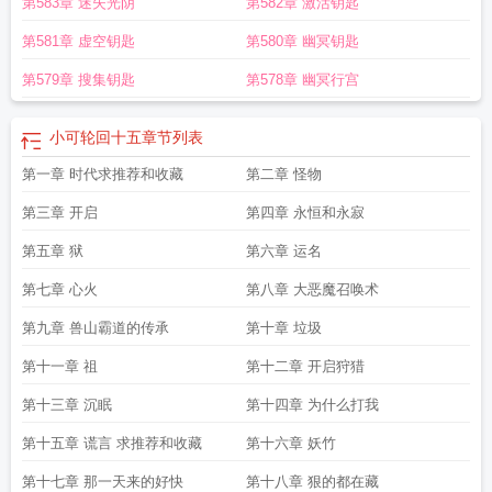
第583章 迷失光阴
第582章 激活钥匙
第581章 虚空钥匙
第580章 幽冥钥匙
第579章 搜集钥匙
第578章 幽冥行宫
小可轮回十五
章节列表
第一章 时代求推荐和收藏
第二章 怪物
第三章 开启
第四章 永恒和永寂
第五章 狱
第六章 运名
第七章 心火
第八章 大恶魔召唤术
第九章 兽山霸道的传承
第十章 垃圾
第十一章 祖
第十二章 开启狩猎
第十三章 沉眠
第十四章 为什么打我
第十五章 谎言 求推荐和收藏
第十六章 妖竹
第十七章 那一天来的好快
第十八章 狠的都在藏