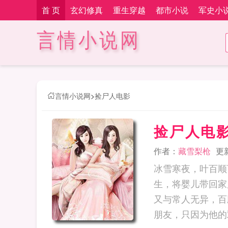
首 页
玄幻修真
重生穿越
都市小说
军史小
言情小说网
言情小说网
>
捡尸人电影
捡尸人电
作者：
藏雪梨枪
更新
冰雪寒夜，叶百顺
生，将婴儿带回家
又与常人无异，百