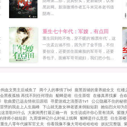
无
阴寿第二部，货真价实，更新最快，认准
受
黑岩网。新浪微博作者五斗米完本老书借
的
阴寿...
到
缕
重生七十年代：军嫂，有点田
禅
世
重生回到吃不饱，穿不暖的‘粮票年代’，这
喜
可
一次孟云涵不怕，因为开了金手指，不但
.
重
要创业，还要抓住面瘫脸的军哥哥，还要
吃
养包子。面瘫军哥哥媳妇，我们把小包子
看
打包送走吧！面瘫军哥哥表示，有一个比
他还黏儿子的媳妇，不要脸！麻麻，我们
活
换一个粑粑吧！小包子表示，粑粑都那么
活
大人一个人了，还缠着麻麻，不要脸！孟
给狗血文男主后咸鱼了
两个人的事情了bd
腹黑首辅的童养媳全文
红楼
，
云涵感叹他们...
会黑夜孤独 再找不到任何理由
貂蝉是啥
往生茶馆
在修真界找爹
合
妇
泽
歌曲爱已远去情依旧原唱
寻爱游戏之清墨语1v1
公公隐藏不住的秘
是
雷劈的我走上人生巅峰
下山就无敌女神老婆来倒贴短剧
她似烈火却为
您
恙这首歌叫什么
大家闺秀打最正确一肖
女生说或许你心里有清风
紫微
记
的律师小姐短剧
九霄缳神记什么时候上线啊
貂蝉是什么意思
往生茶楼
重生八零年代嫁军官丈夫
你看我像不像大哥哈哈哈哈哈
妖妃完整版