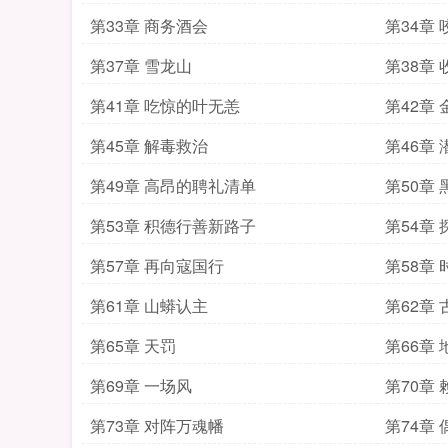
第33章 商务酒会
第34章
第37章 雪龙山
第38章 
第41章 吃惊的叶无恙
第42章
第45章 解毒救治
第46章
第49章 高昂的聘礼清单
第50章
第53章 积德行善新路子
第54章 
第57章 再向寇国行
第58章
第61章 山蟒认主
第62章 
第65章 天罚
第66章
第69章 一场风
第70章
第73章 对阵万魂幡
第74章