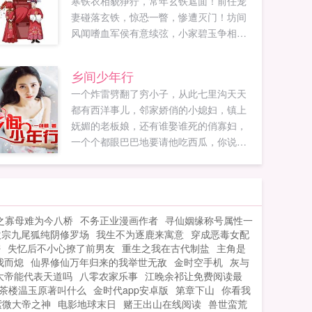
寒铁衣相貌狰狞，常年玄铁遮面！前任宠
妻碰落玄铁，惊恐一瞥，惨遭灭门！坊间
风闻嗜血军侯有意续弦，小家碧玉争相扮
丑，大家闺秀匆匆下嫁！叫相公！江暮雪
嗤之以鼻，我掌管偌大产业，向谁低过
乡间少年行
头！就不叫！有种杀了我！寒铁衣心中冷
一个炸雷劈翻了穷小子，从此七里沟天天
笑，我统帅百万雄兵，治妻治不了，谈何
都有西洋事儿，邻家娇俏的小媳妇，镇上
治军！杀了多可惜！他缓缓抚上她的额
妩媚的老板娘，还有谁娶谁死的俏寡妇，
头，听说南楚有种鲜食猴脑的吃法她扑通
一个个都眼巴巴地要请他吃西瓜，你说他
一声跪拜于地，声泪俱下，相公！寒铁衣
是吃呢，还是吃呢？...
眉头微蹙，我是死了么！不不不，相公身
康体健满面红光，龙精虎猛，必会长命百
岁，颐养天年，相公威武！一日，玄铁面
具意外跌落，露出的竟是与某人一模一样
之寡母难为今八桥
不务正业漫画作者
寻仙姻缘称号属性一
的俊美脸庞！原来当初她被选中并非偶
欢宗九尾狐纯阴修罗场
我生不为逐鹿来寓意
穿成恶毒女配
然，而她的相公到底是谁？如果您喜欢相
密
失忆后不小心撩了前男友
重生之我在古代制盐
主角是
公好威武，别忘记分享给朋友...
我而熄
仙界修仙万年归来的我举世无敌
金时空手机
灰与
大帝能代表天道吗
八零农家乐事
江晚余祁让免费阅读最
茶楼温玉原著叫什么
金时代app安卓版
第章下山
你看我
紫微大帝之神
电影地球末日
赌王出山在线阅读
兽世蛮荒