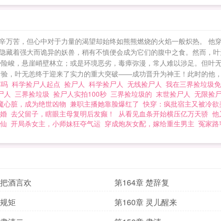
辛万苦，但心中对于力量的渴望却始终如熊熊燃烧的火焰一般炽热。 他
隐藏着强大而诡异的妖兽，稍有不慎便会成为它们的腹中之食。然而，叶
势险峻，悬崖峭壁林立；或是环境恶劣，毒瘴弥漫，常人难以涉足。但叶
验，叶无恙终于迎来了实力的重大突破——成功晋升为神王！此时的他，浑
车吗
科学捡尸人起点
捡尸人
科学捡尸人
无线捡尸人
我在三界捡垃圾
尸人
三界捡垃圾
捡尸人实拍100秒
三界捡垃圾的
末世捡尸人
无限捡
魔心脏，成为绝世凶物
兼职主播她靠脸爆红了
快穿：疯批宿主又被冷欲
婚
去父留子，瞎眼主母复明后发癫！
从看见血条开始横压亿万天骄
他
仙
开局杀女主，小师妹狂夺气运
穿成炮灰女配，嫁给重生男主
冤家路
章 把酒言欢
第164章 楚辞复
 规矩
第160章 灵儿醒来