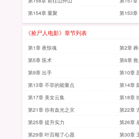
第158章 前往山外山
第157章
第154章 重聚
第153章
《捡尸人电影》章节列表
第1章 夜惊魂
第2章 
第5章 医术
第6章 
第9章 出手
第10章
第13章 不菲的能量点
第14章
第17章 美女云集
第18章
第21章 你有血光之灾
第22章
第25章 提升实力
第26章 
第29章 叶百顺了心愿
第30章 