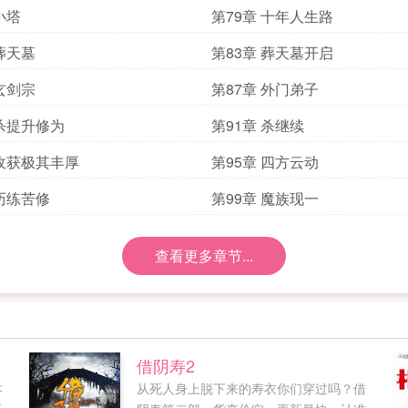
小塔
第79章 十年人生路
 葬天墓
第83章 葬天墓开启
 玄剑宗
第87章 外门弟子
 杀提升修为
第91章 杀继续
 收获极其丰厚
第95章 四方云动
 历练苦修
第99章 魔族现一
查看更多章节...
借阴寿2
本
从死人身上脱下来的寿衣你们穿过吗？借