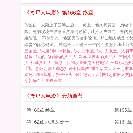
《捡尸人电影》第166章 终章
他独自一人踏上了云游之旅。一路上，他风餐露宿，历经千
险。有的秘境中弥漫着浓厚的迷雾，让人迷失方向；有的则
难险阻。 不仅如此，他还勇闯诸多险地。那些地方或是地
珍贵的修炼资源。 就这样，经过三十年的不懈努力和生死考
三国捡尸人第2季
神秘捡尸人
无限捡尸人
无限捡尸人有
是捡尸人的
修仙界的捡尸人
科学世界里的捡尸人
三国捡
人
柯学捡尸人
震惊，我的水果全是天材地宝
开局移植妖
手指
意外闪婚！霸总打破十代单传
重生后霍太太一心求离
赐死
猫咪挥爪，狮子低头
创世纪元：以神明之躯陪女友修
穿】每个世界去踩坑
《捡尸人电影》最新章节
第166章 终章
第165
第162章 水潭深处一
第161章