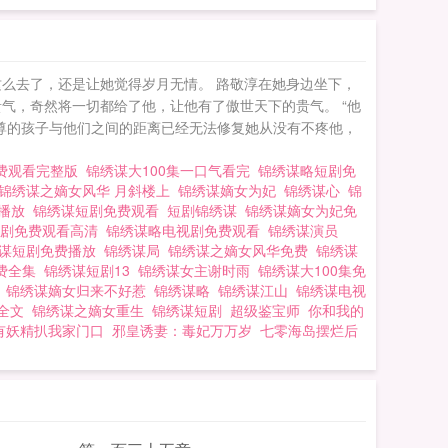
么去了，还是让她觉得岁月无情。 路敬淳在她身边坐下，
气，奇然将一切都给了他，让他有了傲世天下的贵气。 “他
尊的孩子与他们之间的距离已经无法修复她从没有不疼他，
费观看完整版
锦绣谋大100集一口气看完
锦绣谋略短剧免
锦绣谋之嫡女风华 月斜楼上
锦绣谋嫡女为妃
锦绣谋心
锦
线播放
锦绣谋短剧免费观看
短剧锦绣谋
锦绣谋嫡女为妃免
短剧免费观看高清
锦绣谋略电视剧免费观看
锦绣谋演员
谋短剧免费播放
锦绣谋局
锦绣谋之嫡女风华免费
锦绣谋
费全集
锦绣谋短剧13
锦绣谋女主谢时雨
锦绣谋大100集免
看
锦绣谋嫡女归来不好惹
锦绣谋略
锦绣谋江山
锦绣谋电视
读全文
锦绣谋之嫡女重生
锦绣谋短剧
超级鉴宝师
你和我的
有妖精扒我家门口
邪皇诱妻：毒妃万万岁
七零海岛摆烂后