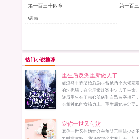
第一百三十四章
第一百
结局
热门小说推荐
重生后反派重新做人了
虐渣马甲双洁治愈励志曾被两个大佬宠
的沈栀瑶，在仓库爆炸案中失去了生命
随后重生在了患心脏病和自己名字相同
长相神似的女孩身上。重生后她决定要
好做人，为原主改变现状。一夜之间全
同学都瞧不起的怂包病秧子突然变了一
宠你一世又何妨
人？！前世，沈栀瑶比他大3岁，总是仰
宠你一世又何妨简介主角艾天晴陆少铭
着姐姐的身份欺负他，也会时不时的治
要叫我后妈，我没你那么大的儿子！艾