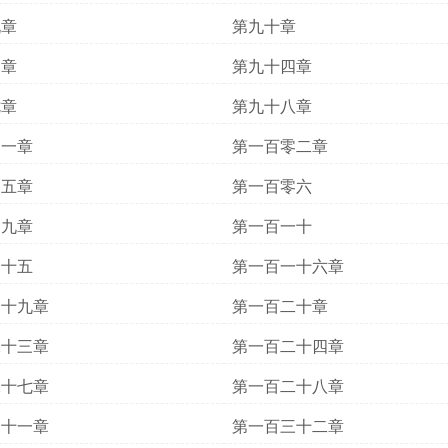
九章
第九十章
三章
第九十四章
七章
第九十八章
零一章
第一百零二章
零五章
第一百零六
零九章
第一百一十
一十五
第一百一十六章
一十九章
第一百二十章
二十三章
第一百二十四章
二十七章
第一百二十八章
三十一章
第一百三十二章