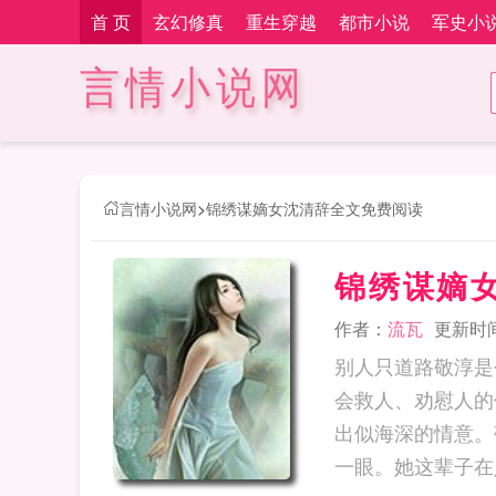
首 页
玄幻修真
重生穿越
都市小说
军史小
言情小说网
言情小说网
>
锦绣谋嫡女沈清辞全文免费阅读
锦绣谋嫡
作者：
流瓦
更新时间：
别人只道路敬淳是
会救人、劝慰人的
出似海深的情意。