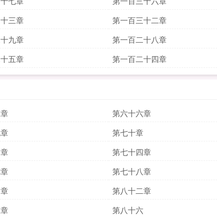
三十七章
第一百三十六章
三十三章
第一百三十二章
二十九章
第一百二十八章
二十五章
第一百二十四章
五章
第六十六章
九章
第七十章
三章
第七十四章
七章
第七十八章
一章
第八十二章
五章
第八十六