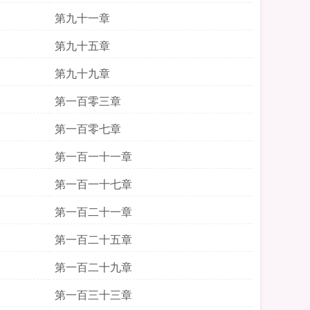
第九十一章
第九十五章
第九十九章
第一百零三章
第一百零七章
第一百一十一章
第一百一十七章
第一百二十一章
第一百二十五章
第一百二十九章
第一百三十三章