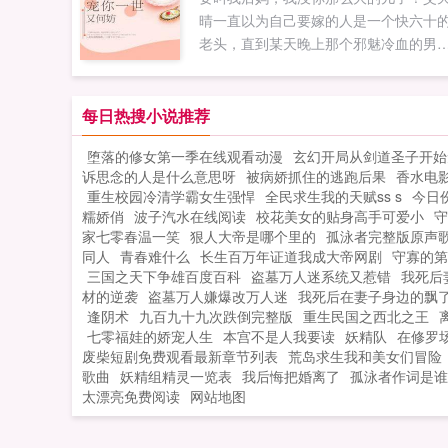
他。还会在顾言最需要的时候出现保护
晴一直以为自己要嫁的人是一个快六十
就是方式简单粗暴了些。重生后，顾言
老头，直到某天晚上那个邪魅冷血的男
她一见钟情。再次见面，他英雄救美，
将她抵在了门上，从此她的日子就。PO1
撒腿就跑。兄弟看不下去了，她就是个
脸红心跳（18wenhvip）提供宠你一世
不熟的白眼狼！顾言在他脑袋上敲了一
妨最新章节全文免费阅读！。...
每日热搜小说推荐
下，不许说她。（简介仅供参考，详情
里请）如果您喜欢重生后反派重新做人
堕落的修女第一季在线观看动漫
玄幻开局从剑道圣子开始
了，别忘记分享给朋友...
诉思念的人是什么意思呀
被病娇抓住的逃跑后果
香水电
重生校园冷清学霸女生强悍
全民求生我的天赋ss s
今日
糯娇俏
波子汽水在线阅读
校花美女的贴身高手可爱小
守
家七零春温一笑
狠人大帝是哪个里的
孤泳者完整版原声
同人
青春难什么
长生百万年证道我成大帝网剧
守寡的第
三国之天下争雄百度百科
盗墓万人迷系统又惹错
我死后
材的逆袭
盗墓万人嫌爆改万人迷
我死后在妻子身边的飘
逢阴术
九百九十九次跌倒完整版
重生民国之西北之王
七零福娃的娇宠人生
本宫不是人我要读
妖精队
在修罗
废柴短剧免费观看最新章节列表
荒岛求生我和美女们冒险
歌曲
妖精组精灵一览表
我后悔把婚离了
孤泳者作词是谁
太漂亮免费阅读
网站地图