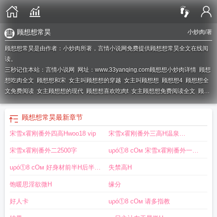
顾想想常昊
小炒肉
/著
顾想想常昊是由作者：小炒肉所著，言情小说网免费提供顾想想常昊全文在线阅
读。
三秒记住本站：言情小说网 网址：www.33yanqing.com
顾想想小炒肉详情
顾想
想吃肉全文
顾想想和宋
女主叫顾想想的穿越
女主叫顾想想
顾想想4
顾想想全
文免费阅读
女主顾想想的现代
顾想想喜欢吃肉t
女主顾想想免费阅读全文
顾想
想np
女主角叫顾想想的
女主顾想想的
顾想想全文
女主叫顾想想的
顾想想常
昊
顾想想爱吃小炒肉
顾想想类似
顾想想的阅读
顾想想的
顾想想全文阅读
顾
顾想想常昊
最新章节
想想吃肉全文免费阅读
顾想念
顾想想吃肉的
主吃顾想想
宋雪x霍刚番外四高Hwoo18 vip
宋雪x霍刚番外三高H温泉
PLAY2500
宋雪x霍刚番外二2500字
uρó①8 cOм 宋雪x霍刚番外一
2000
uρó①8 cOм 好身材前半H后半剧
失禁高H
情
饱暖思淫欲微H
缘分
好人卡
uρó①8 cOм 请多指教