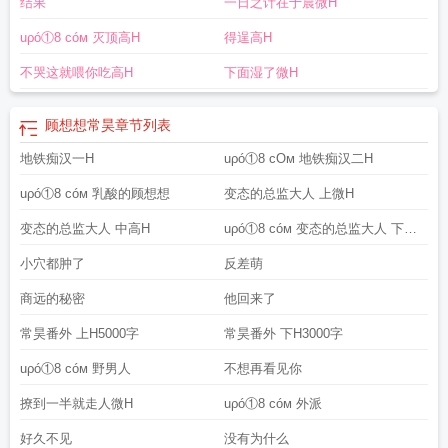
结果
一日之计在于晨微H
uρó①8 cóм 灭顶高H
得逞高H
不哭这就喂你吃高H
下面湿了微H
顾想想常昊
章节列表
地铁痴汉一H
uρó①8 cOм 地铁痴汉二H
uρó①8 cóм 乳酸的顾想想
变态的总监大人 上微H
变态的总监大人 中高H
uρó①8 cóм 变态的总监大人 下高
H
小穴都肿了
反差萌
商远的秘密
他回来了
常昊番外 上H5000字
常昊番外 下H3000字
uρó①8 cóм 野男人
不想再看见你
撩到一半就走人微H
uρó①8 cóм 外派
好久不见
没有为什么