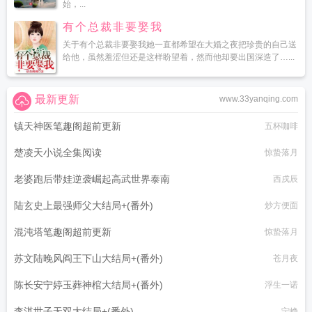
始，...
有个总裁非要娶我
关于有个总裁非要娶我她一直都希望在大婚之夜把珍贵的自己送
给他，虽然羞涩但还是这样盼望着，然而他却要出国深造了…...
最新更新
www.33yanqing.com
镇天神医笔趣阁超前更新
五杯咖啡
楚凌天小说全集阅读
惊蛰落月
老婆跑后带娃逆袭崛起高武世界泰南
西戌辰
陆玄史上最强师父大结局+(番外)
炒方便面
混沌塔笔趣阁超前更新
惊蛰落月
苏文陆晚风阎王下山大结局+(番外)
苍月夜
陈长安宁婷玉葬神棺大结局+(番外)
浮生一诺
李湛世子无双大结局+(番外)
宁峥