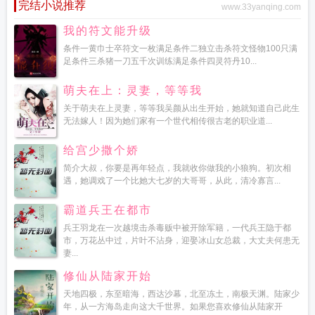
完结小说推荐
www.33yanqing.com
我的符文能升级
条件一黄巾士卒符文一枚满足条件二独立击杀符文怪物100只满
足条件三杀猪一刀五千次训练满足条件四灵符丹10...
萌夫在上：灵妻，等等我
关于萌夫在上灵妻，等等我吴颜从出生开始，她就知道自己此生
无法嫁人！因为她们家有一个世代相传很古老的职业道...
给宫少撒个娇
简介大叔，你要是再年轻点，我就收你做我的小狼狗。初次相
遇，她调戏了一个比她大七岁的大哥哥，从此，清冷寡言...
霸道兵王在都市
兵王羽龙在一次越境击杀毒贩中被开除军籍，一代兵王隐于都
市，万花丛中过，片叶不沾身，迎娶冰山女总裁，大丈夫何患无
妻...
修仙从陆家开始
天地四极，东至暗海，西达沙幕，北至冻土，南极天渊。陆家少
年，从一方海岛走向这大千世界。如果您喜欢修仙从陆家开