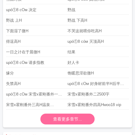
uρó①8 cOм 决定
野战
野战 上H
野战 下高H
下面湿了微H
不哭这就喂你吃高H
得逞高H
uρó①8 cóм 灭顶高H
一日之计在于晨微H
结果
uρó①8 cOм 请多指教
好人卡
缘分
饱暖思淫欲微H
失禁高H
uρó①8 cOм 好身材前半H后半剧
情
uρó①8 cOм 宋雪x霍刚番外一
宋雪x霍刚番外二2500字
2000
宋雪x霍刚番外三高H温泉
宋雪x霍刚番外四高Hwoo18 vip
PLAY2500
查看更多章节...