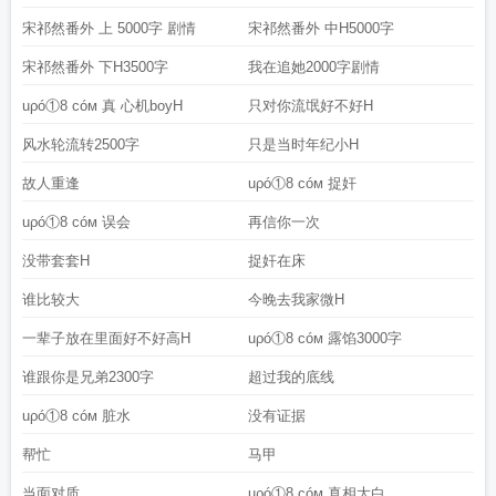
宋祁然番外 上 5000字 剧情
宋祁然番外 中H5000字
宋祁然番外 下H3500字
我在追她2000字剧情
uρó①8 cóм 真 心机boyH
只对你流氓好不好H
风水轮流转2500字
只是当时年纪小H
故人重逢
uρó①8 cóм 捉奸
uρó①8 cóм 误会
再信你一次
没带套套H
捉奸在床
谁比较大
今晚去我家微H
一辈子放在里面好不好高H
uρó①8 cóм 露馅3000字
谁跟你是兄弟2300字
超过我的底线
uρó①8 cóм 脏水
没有证据
帮忙
马甲
当面对质
uρó①8 cóм 真相大白