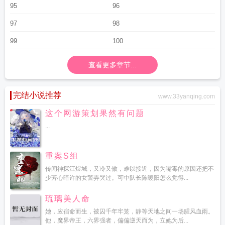
95
96
97
98
99
100
查看更多章节...
完结小说推荐
www.33yanqing.com
这个网游策划果然有问题
...
重案S组
传闻神探江煜城，又冷又傲，难以接近，因为嘴毒的原因还把不
少芳心暗许的女警弄哭过。可中队长陈暖阳怎么觉得...
琉璃美人命
她，应宿命而生，被囚千年牢笼，静等天地之间一场腥风血雨。
他，魔界帝王，六界强者，偏偏逆天而为，立她为后...