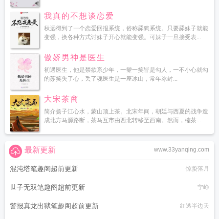
我真的不想谈恋爱
秋远得到了一个恋爱回报系统，俗称舔狗系统。只要舔妹子就能
变强，换各种方式讨妹子开心就能变强。可妹子一旦接受表...
傲娇男神是医生
初遇医生，他是禁欲系少年，一颦一笑皆是勾人，一不小心就勾
的苏笑失了心，丢了魂医生是一座冰山，常年冰封...
大宋茶商
简介扬子江心水，蒙山顶上茶。北宋年间，朝廷与西夏的战争造
成北方马源路断，茶马互市由西北转移至西南。然而，榷茶...
最新更新
www.33yanqing.com
混沌塔笔趣阁超前更新
惊蛰落月
世子无双笔趣阁超前更新
宁峥
警报真龙出狱笔趣阁超前更新
红透半边天