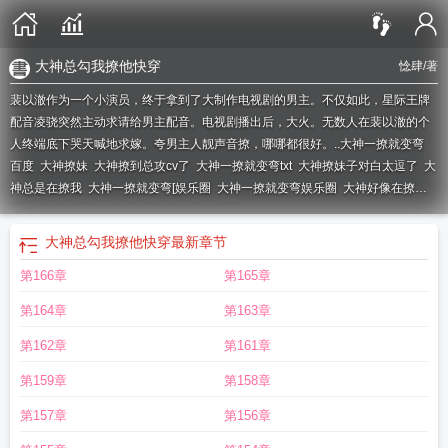
大神总勾我撩他快穿
惗肆
/著
裴以澈作为一个小演员，终于拿到了大制作电视剧的男主。不仅如此，星际王牌
配音凌骁突然主动求请给男主配音。电视剧播出后，大火。无数人在裴以澈的个
人终端底下哭天喊地求嫁。夸男主人靓声音撩，哪哪都很好。..
大神一撩就变弯
百度
大神撩妹
大神撩到总攻cv了
大神一撩就变弯txt
大神撩妹子对白太逗了
大
神总是在撩我
大神一撩就变弯[娱乐圈
大神一撩就变弯娱乐圈
大神好像在撩
我
大神总勾我撩他快穿
呀大神总是在撩我
大神总勾我撩他快穿
最新章节
第166章
第165章
第164章
第163章
第162章
第161章
第159章
第158章
第157章
第156章