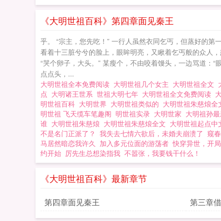
《大明世祖百科》第四章面见秦王
乎。 “宗主，您先吃！” 一行人虽然衣同乞丐，但蒸好的第
看着十三脏兮兮的脸上，眼眸明亮，又瞅着乞丐般的众人，露
“哭个卵子，大头。” 某瘦个，不由咬着馒头，一边骂道：“
点点头，...
大明世祖全本免费阅读
大明世祖几个女主
大明世祖全文
点
大明诸王世系
世祖大明七年
大明世祖全文免费阅读
明世祖百科
大明世界
大明世祖类似的
大明世祖朱慈烺全
明世祖 飞天缆车笔趣阁
明世祖实录
大明世家
大明祖孙
谁
大明世祖朱慈烺
大明世祖朱慈烺全文
大明世祖起点
不是名门正派了？
我失去七情六欲后，未婚夫崩溃了
窥春
马居然暗恋我许久
加入多元位面的游荡者
快穿异世，开局
约开始
厉先生总想染指我
不嚣张，我要钱干什么！
《大明世祖百科》最新章节
第四章面见秦王
第三章