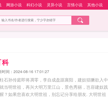
说
网游小说
科幻小说
灵异小说
言情小说
其他小说
百科
时间：2024-08-16 17:01:27
柱石孙传庭即将凋零，李自成盘踞襄阳，建奴猖獗欲入中
就当明世祖，再兴大明万里江山，景色秀丽，岂容建奴践
冷却，怎能满地膻腥？如果您喜欢大明世祖，别忘记分享给朋友. 大明世祖