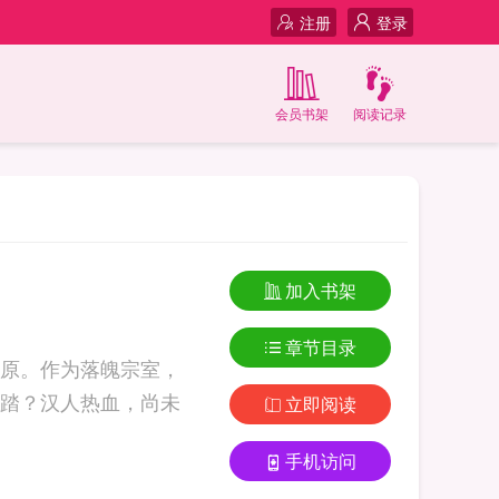
注册
登录
会员书架
阅读记录
加入书架
章节目录
原。作为落魄宗室，
踏？汉人热血，尚未
立即阅读
手机访问