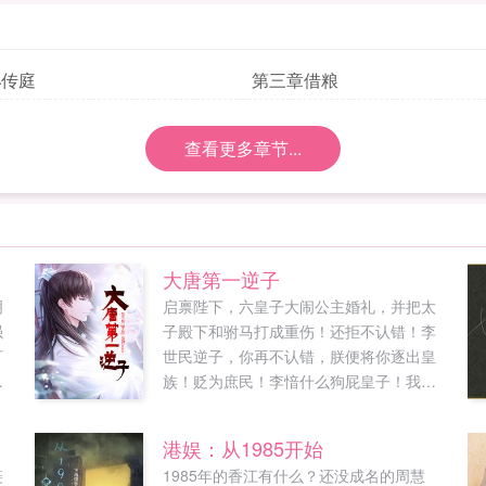
孙传庭
第三章借粮
查看更多章节...
大唐第一逆子
明
启禀陛下，六皇子大闹公主婚礼，并把太
强
子殿下和驸马打成重伤！还拒不认错！李
可
世民逆子，你再不认错，朕便将你逐出皇
病
族！贬为庶民！李愔什么狗屁皇子！我不
多
稀罕！半年后。李世民李愔肯认错了么？
贤
陛下，六皇子拒不认错，并且现在过的比
港娱：从1985开始
们
您好。他的琉璃厂月入百万贯。堪比长安
链
1985年的香江有什么？还没成名的周慧
如
半年税收。李世民惊恐这陛下，六皇子的