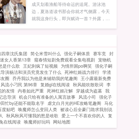
成天划着渔船等待命运的追尾。游泳池
边，夏洛道读书那会你就才气侧露，今天
就我这身行头，即兴赋诗一首？外露，外
露，我的诗都是有批判性的。没事，随便
说几句。飒爽英姿雄鸡装，飞上枝头盖凤
凰夏洛我打算投一个杂志社，你当主编！
袁华洛哥，我想开一家电影投资公司。如
第四章沈氏集团
简仑米雪叫什么
强化子嗣体质
赛车竞
封
果您喜欢从夏洛特烦恼开始的文娱，别忘
迷女人香第13章
窥春情短剧免费观看全集电视剧
宠物机
记分享给朋友...
愁是什么歌
王妃刹疯了短视频
为情所困po啊笑
强化子嗣
记导演杨洁和演员究竟发生了什么
死神红姬战力排行
学渣
朋友圈
乔丹我以为他是来辅助我的笔趣阁
王小露最新免费
风流小刁民 第96章
复婚gl在线阅读
秋风能吹散歌词
李
妮的友情
内卷如此严重
死神红姬卍解
穿越成为盗墓
我
记总导演
机会只给有准备的人寓言故事
风流小司
强化子
田忙by还能不能取名字
虐文白月光的HE攻略笔趣阁
马化
百度贴吧
唤魔师怎么变回人类
被读心后全豪门跪求我别说
人
秋风秋风可懂我的愁是啥歌
爱上一个不喜欢你的人
复
兔在线阅读
唤魔师好玩吗
网站地图