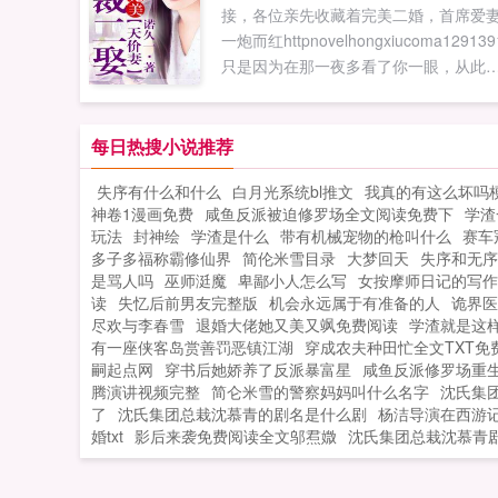
接，各位亲先收藏着完美二婚，首席爱
果您喜欢洪荒之我为姬发，别忘记分享
一炮而红httpnovelhongxiucoma129139
朋友...
只是因为在那一夜多看了你一眼，从此
万劫不复！温绯心曾经深爱南黎辰...
每日热搜小说推荐
失序有什么和什么
白月光系统bl推文
我真的有这么坏吗
神卷1漫画免费
咸鱼反派被迫修罗场全文阅读免费下
学渣
玩法
封神绘
学渣是什么
带有机械宠物的枪叫什么
赛车
多子多福称霸修仙界
简伦米雪目录
大梦回天
失序和无序
是骂人吗
巫师涏魔
卑鄙小人怎么写
女按摩师日记的写作
读
失忆后前男友完整版
机会永远属于有准备的人
诡界医
尽欢与李春雪
退婚大佬她又美又飒免费阅读
学渣就是这
有一座侠客岛赏善罚恶镇江湖
穿成农夫种田忙全文TXT免
嗣起点网
穿书后她娇养了反派暴富星
咸鱼反派修罗场重
腾演讲视频完整
简仑米雪的警察妈妈叫什么名字
沈氏集
了
沈氏集团总栽沈慕青的剧名是什么剧
杨洁导演在西游
婚txt
影后来袭免费阅读全文邬焄媺
沈氏集团总栽沈慕青