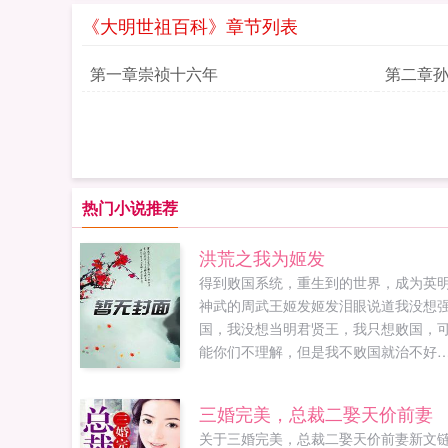
《大明世祖百科》章节列表
第一章崇祯十六年
第二章
热门小说推荐
洪荒之我为姬发
得到败国系统，重生到的世界，成为英
神武的周武王姬发姬发泪眼说道我没想
国，我没想当明君贤王，我只想败国，
能你们不理解，但是我不败国就治不好
就得死！看，这就是一代贤王的风采，
么的高瞻远瞩，多么的标新立异，没有
三婚完美，总裁二娶天价前妻
君周武王做的这些，就没有强国，朋友
关于三婚完美，总裁二娶天价前妻新文
让我一起加油干，为了伟大的强国梦！