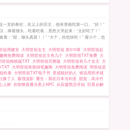
这一支的奉祀，名义上的宗主，他有资格吃第一口。 “好！”
汉，捧着馒头，吃着吃着，竟然大哭起来：“太好吃了！”
着：“甜，馒头真甜！！” “大个，你也快吃！” 瘦小个，也
世祖周建安
大明世祖女主
大明世祖 第310章
大明世祖起
笔趣阁免费阅读
大明世祖女主有几个
大明世祖TXT免费
大
明世祖精校版TXT
大明世祖完整版
大明世祖有几个女主
大
本TXT
大明世祖朱慈烺笔趣阁
大明世祖免费阅读
明世祖是
世祖松泰
大明世祖TXT电子书
变成较好的人
谁说用邪术就
柱换了人
最强泷影
重生：我在日本当剑圣
甜宠：高冷竹
心上娇
在惊悚直播当美人NPC
从应援凯莎开始
巨星从解