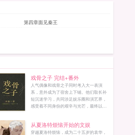
第四章面见秦王
戏骨之子 完结+番外
人气偶像和戏骨之子同时考入大一表演
系，意外成为了宿舍上下铺。他们取长补
短沉迷学习，共同涉足娱乐圈和演艺界，
感受着不同身份的艰辛与光芒，最终以实
力与汗水证明了一切，再现了父辈的辉煌
荣耀。本文文笔清...
从夏洛特烦恼开始的文娱
穿越夏洛特烦恼，成为二十五岁的袁华，