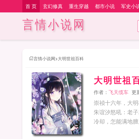
首 页
玄幻修真
重生穿越
都市小说
军史小
言情小说网
言情小说网
>
大明世祖百科
大明世祖
作者：
飞天缆车
更新
崇祯十六年，大明
朱谊汐怒吼：老子