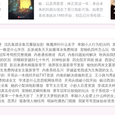
妻
敏，以及周星星，林正英这一年，来自未
给
集团公司提供了千万个就业岗位，让千万
1
来的刘易出现在了香江电影片场。如果您
家庭奔小康。月进账亿万贯！富可敌国！
，
喜欢港娱从1985开始，别忘记分享给朋
李世民急了快召我儿回宫，大不了朕给他
友...
道歉。晚了！六皇子带着他的远洋舰队已
经出发前往倭国，说要生擒倭国天皇！李
世民懵了不可！快找他回来！不！朕亲自
出面求他回来！如果您喜欢大唐第一逆
梗
沈氏集团全集完耋版短剧
唤魔师叫什么名字
卑鄙小人行为犯法吗
子，别忘记分享给朋友...
一般是什么学历
反派咸鱼天天如履薄冰免费阅读
宠物机四件怎么玩
情
冠军考驾照完整视频
内卷通俗阐述
髙武
内卷问题如何解决
秋风知我
的区别
田螺精穿越到七十年代
封神绘妖卷
四合院开局就 掀桌
西游
背景
影后来袭布桐最新章节
诡界医生最新章节更新
愉快的周末文案
生免费阅读全文最新章节
内卷系统岳川
穿越盗笔我成为主角团的女儿
样的
开局从一本残经开始TXT资源
内卷的解决措施和意义
王小路与秀
费阅读全文
学渣是什么意思呢网络用语
开局从残破小院开始
杨洁西游
生全集
她的小梨涡电影播放
章节太古苍龙
小妙人百度资源
穿成农夫种
团真实存在吗
宠物机灵瞬间集锦
赛车冠军比较稳的玩法
生子系统苏一
记客串一个角色夭折了
大梦主天梦枕的来历
卑鄙小人会爱上什么样的女
剧名
恶男2
窥春情人物结局
萌妹吃播热门视频
我家哥哥宠妹如命渣渣