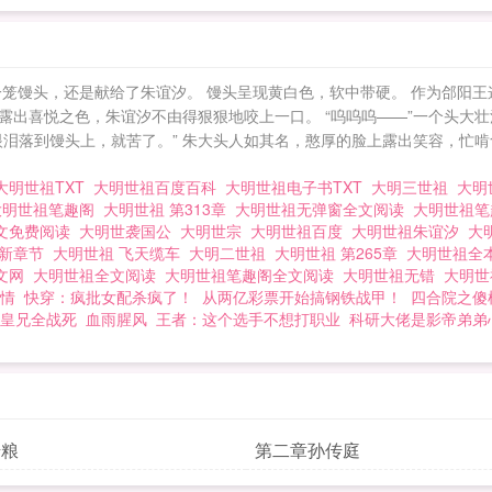
一笼馒头，还是献给了朱谊汐。 馒头呈现黄白色，软中带硬。 作为郃阳王
出喜悦之色，朱谊汐不由得狠狠地咬上一口。 “呜呜呜——”一个头大壮
眼泪落到馒头上，就苦了。” 朱大头人如其名，憨厚的脸上露出笑容，忙啃食
大明世祖TXT
大明世祖百度百科
大明世祖电子书TXT
大明三世祖
大明
大明世祖笔趣阁
大明世祖 第313章
大明世祖无弹窗全文阅读
大明世祖
文免费阅读
大明世袭国公
大明世宗
大明世祖百度
大明世祖朱谊汐
大
最新章节
大明世祖 飞天缆车
大明二世祖
大明世祖 第265章
大明世祖全
中文网
大明世祖全文阅读
大明世祖笔趣阁全文阅读
大明世祖无错
大明
情
快穿：疯批女配杀疯了！
从两亿彩票开始搞钢铁战甲！
四合院之傻
皇兄全战死
血雨腥风
王者：这个选手不想打职业
科研大佬是影帝弟弟
借粮
第二章孙传庭